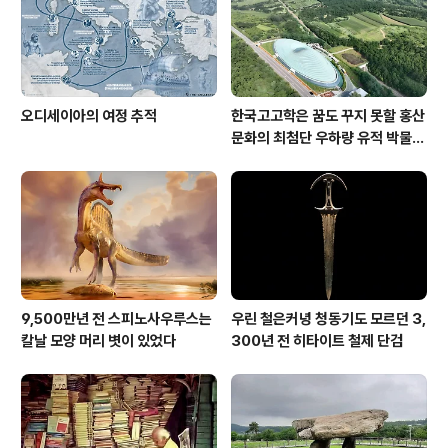
오디세이아의 여정 추적
한국고고학은 꿈도 꾸지 못할 홍산
문화의 최첨단 우하량 유적 박물관
[신화통신]
9,500만년 전 스피노사우루스는
우린 철은커녕 청동기도 모르던 3,
칼날 모양 머리 볏이 있었다
300년 전 히타이트 철제 단검