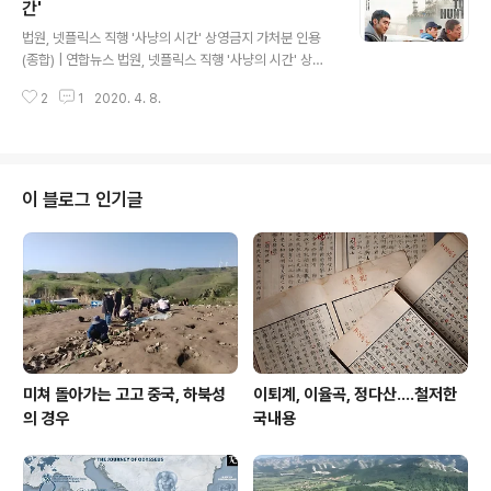
낳은 최대의 발견 그가 의사다, 임을 각인한 그 안철수씨가
간'
글 내용
대표로 있는 국민의당에서 청년비례대표 후보라 해서 김근
법원, 넷플릭스 직행 '사냥의 시간' 상영금지 가처분 인용
태라는 사람을 기용 발탁한 모양인데, 이 친구가 돌연히 오
(종합) | 연합뉴스 법원, 넷플릭스 직행 '사냥의 시간' 상영
늘 기자회견을 열고는 유명 가수 다수가 음원 차트를 조작
금지 가처분 인용(종합), 이도연기자, 문화뉴스 (송고시간
한 정황이 있다고 나선 것이다. 그에 의하면 이들 가수는 언
2
1
2020. 4. 8.
2020-04-08 16:51) www.yna.co.kr 이 문제 사안이
더 ..
실은 심각했다. 간단히 정리하면 이렇다. 어떤 영화를 만들
었는데 영화관 상영이 우선이었다. 한데 코로나19라는 중
대한 변수가 생겼다. 개봉 날짜도 예상할 순 없고, 이미 홍
보비 등은 소진해 버려 재정압박이 심해졌다. 그래서 급하
이 블로그 인기글
게 갈아탔다. 넷플릭스로 갈아타기로 한 것이다. 이게 가능
할까? 오늘 법원 판단은 바로 이것이 부당하다는 데 일단
손을 들어준 것이다. 영화 '사냥의 시간' 얘기다. 이 영화 배
급사인 리틀빅픽쳐스가 영화관 대신 넷플릭스로 가겠다고
선..
미쳐 돌아가는 고고 중국, 하북성
이퇴계, 이율곡, 정다산....철저한
의 경우
국내용