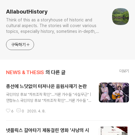
AllaboutHistory
Think of this as a storyhouse of historic and
cultural aspects. The stories will cover various
topics, especially history, sometimes in-depth,
sometimes with a light touch. One constant
approach will be to resist any common sense or
구독하기
generalized viewpoint
더보기
NEWS & THESIS
의 다른 글
총선에 느닷없이 터져나온 음원사재기 논란
글 내용
국민의당 후보 "차트조작 확인"…거론 가수들 "사실무근" |
연합뉴스 국민의당 후보 "차트조작 확인"…거론 가수들 "사
실무근", 김효정기자, 정치뉴스 (송고시간 2020-04-08
6
0
2020. 4. 8.
17:04) www.yna.co.kr 국회의원 선거와 음원 사재기가
무슨 관계가 있을까? 나 역시 의아스러웠다. 한데 이 문제
가 터져나왔다 한다. 그래서 나는 이를 돌발이라 하며 느닷
넷플릭스 갈아타기 제동걸린 영화 '사냥의 시
없음이라 한다. 사정을 보니 이렇다. 이번 코로나19 사태가