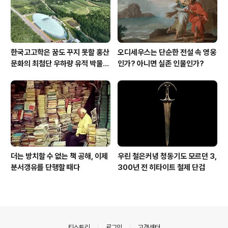
한국고고학은 꿈도 꾸지 못할 홍산
오디세우스는 단순한 전설 속 영웅
문화의 최첨단 우하량 유적 박물관
인가? 아니면 실존 인물인가?
[신화통신]
더는 방치할 수 없는 책 공해, 이제
우린 철은커녕 청동기도 모르던 3,
분서갱유를 단행할 때다
300년 전 히타이트 철제 단검
의안내
티스토리
로그인
고객센터