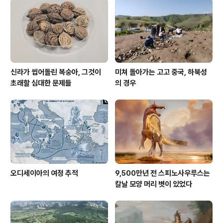
유혹했다. 합류한 강물은 스테로이드 막 복용한 마이크 타
이슨마냥 몸집과 힘을 불려 서쪽으로 치닫는다. 그 힘으로
경복궁 중건에 쓴 목재도 실..
신라가 씹어돌린 복숭아, 그것이
미쳐 돌아가는 고고 중국, 하북성
초래할 심대한 문제들
의 경우
오디세이아의 여정 추적
9,500만년 전 스피노사우루스는
칼날 모양 머리 볏이 있었다