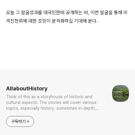
오늘 그 발굴성과를 대국민한테 공개하는 바, 이번 발굴을 통해 비
격진천뢰에 대한 조망이 본격화하길 기대해 본다.
로그 정보
AllaboutHistory
Think of this as a storyhouse of historic and
cultural aspects. The stories will cover various
topics, especially history, sometimes in-depth,
sometimes with a light touch. One constant
approach will be to resist any common sense or
구독하기
generalized viewpoint