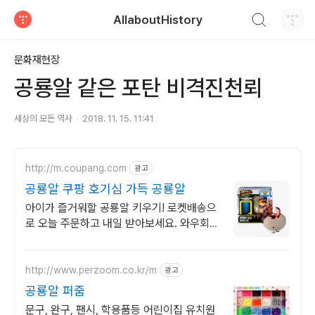
검색하기
AllaboutHistory
티스토리
문화재현장
공룡알 같은 포탄 비격진천뢰
세상의 모든 역사
2018. 11. 15. 11:41
http://m.coupang.com
광고
공룡알 쿠팡 호기심 가득 공룡알
아이가 즐거워할 공룡알 키우기! 로켓배송으
로 오늘 주문하고 내일 받아보세요. 와우회원
무료배송, 30일 반품 보장. 캐시적립으로 알
뜰 구매하세요!
http://www.perzoom.co.kr/m
광고
공룡알 퍼줌
문구, 완구, 팬시, 학용품등 어린이집 유치원