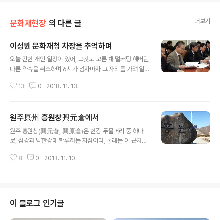
더보기
문화재현장
의 다른 글
이성원 문화재청 차장을 추억하며
글 내용
오늘 긴한 개인 일정이 있어, 그것도 모른 채 덜커덩 해버린
다른 약속을 취소하며 6시가 넘자마자 그 자리를 가려 일
어서려는데 휴대폰으로 전화가 울린다. 이름이 뜨는데 유
13
0
2018. 11. 13.
진룡 장관이다. 순간 느낌이 좋지 않다. 유 장관은 수림문화
재단 이사장, 어차피 수림재단이랑 우리 공장이 함께 제정
시행하는 수림문학상 올해 시상식이 내일 수송동 우리 공
원주原州 흥원창興元倉에서
장에서 있을 예정이라, 내일 만나야 한다. 그 자리를 빌려
글 내용
유 장관 인터뷰를 할 작정이었다. 그런 그가 이 시간에 전화
원주 흥원창(興元倉, 興原倉)은 한강 두물머리 중 하나
를 먼저 했으니 뭔가 긴급한 사안이라는 그런 막연한 불안
로, 섬강과 남한강에 합류하는 지점이라, 본래는 이 근처에
감이 있었다. 아니나 다를까, 말인즉 이성원 차장이 별세했
설치된 조창 이름이나, 지금은 이 일대 지명으로 흔히 쓴다.
단다. 하필 이럴 때 그 예감이 이런 식으로 적중할 게 뭐란
8
0
2018. 11. 10.
그 보세 창고가 정확히 어느 지점인지는 알 수 없고, 어디서
말인가? 이 정도일 줄은 몰랐다. 요새 몸이 좋지 않다는 말
구해다 놓은 거대한 돌덩이에 안내판만 덩그럴 뿐이니, 조
은 들리긴 했지만, 그..
선 후기 그것을 표시한 그림이 남아 희미한 자취를 더듬을
뿐이다. 한반도는 산악 천지라, 육상 수송이 실상 불가능해
이런 내륙 수로로 물자와 사람이 움직였으니 원주가 도회
이 블로그 인기글
로 발전한 힘이 강이다. 더구나 그런 강줄기가 두 군데서 합
류하니 이 일대엔 뽀쁘라마치가 있었고 주모들이 손님을