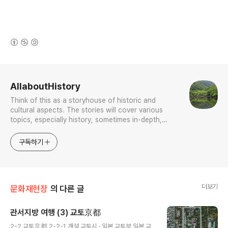
(새창열림)
로그 정보
AllaboutHistory
Think of this as a storyhouse of historic and
cultural aspects. The stories will cover various
topics, especially history, sometimes in-depth,
sometimes with a light touch. One constant
approach will be to resist any common sense or
구독하기
generalized viewpoint
더보기
문화재현장
의 다른 글
관서지방 여행 (3) 교토京都
글 내용
2-2 교토京都 2-2-1 개설 교토시 · 일본 교토부 일본 교