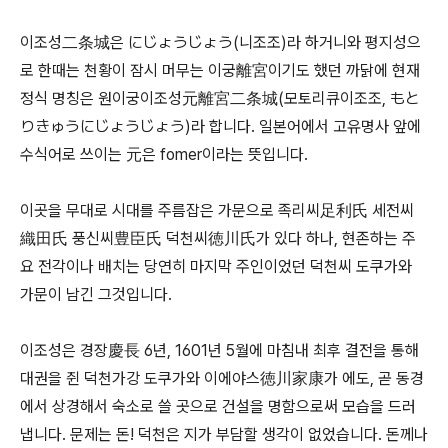
이조성二条城은 にじょうじょう(니조조)라 하거니와 평지성으
로 한때는 천황이 잠시 머무는 이궁離宮이기도 했던 까닭에 현재
정식 명칭은 원이궁이조성元離宮二条城(모토리큐이조조, もと
りきゅうにじょうじょう)라 합니다. 일본어에서 고유명사 앞에
수식어로 쓰이는 元은 fomer이라는 뜻입니다.
이곳을 무대로 시대를 주름잡은 가문으로 족리씨足利氏 세전씨
織田氏 풍신씨豊臣氏 덕천씨徳川氏가 있다 하나, 현존하는 주
요 전각이나 배치는 당연히 마지막 주인이었던 덕천씨 도쿠가와
가문이 남긴 그것입니다.
이조성은 경장慶長 6년, 1601년 5월에 마침내 최후 결전을 통해
대권을 쥔 덕천가강 도쿠가와 이에야스徳川家康가 에도, 곧 동경
에서 상경해서 숙소로 쓸 곳으로 건설을 명함으로써 모습을 드러
냅니다. 문제는 돈! 덕천은 지가 부담할 생각이 없었습니다. 돈께나