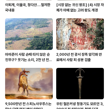
이퇴계, 이율곡, 정다산....철저한
[시장 없는 귀신 왕조] (4) 시장 자
국내용
체가 아예 없는 고려 왕도 개경
아마존이 사람 손때 타지 않은 순
2,000년 전 광서 장족 암각화 안
진무구? 웃기는 소리, 2천 년 전에
료에서 사람 피 성분 검출
이미 사람 바글바글
9,500만년 전 스피노사우루스는
우린 철은커녕 청동기도 모르던 3,