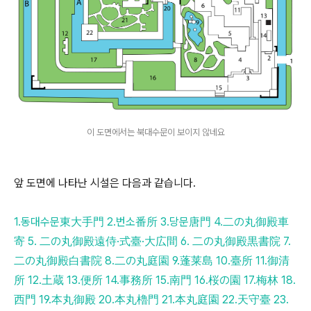
이 도면에서는 북대수문이 보이지 않네요
앞 도면에 나타난 시설은 다음과 같습니다.
1.동대수문東大手門 2.번소番所 3.당문唐門 4.二の丸御殿車
寄 5. 二の丸御殿遠侍·式臺·大広間 6. 二の丸御殿黒書院 7.
二の丸御殿白書院 8.二の丸庭園 9.蓬莱島 10.臺所 11.御清
所 12.土蔵 13.便所 14.事務所 15.南門 16.桜の園 17.梅林 18.
西門 19.本丸御殿 20.本丸櫓門 21.本丸庭園 22.天守臺 23.