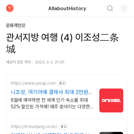
검색하기
AllaboutHistory
티스토리
문화재현장
관서지방 여행 (4) 이조성二条
城
세상의 모든 역사
2023. 3. 6. 21:29
https://www.yeogi.com
광고
니조성, 여기어때 결제사 최대 2만원
추가할인
8월에 예약하면 전 세계 인기 숙소를 최대
52% 할인된 가격에! 매주 쏟아지는 다양한
혜택! 앱으로 알림 받고 똑똑하게 숙소 예약
하기
https://m.bunjang.co.kr/
광고