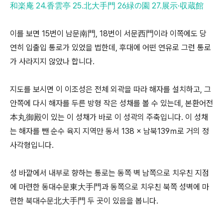
和楽庵 24.香雲亭 25.北大手門 26緑の園 27.展示·収蔵館
이를 보면 15번이 남문南門, 18번이 서문西門이라 이쪽에도 당
연히 입출입 통로가 있었을 법한데, 후대에 어떤 연유로 그런 통로
가 사라지지 않았나 합니다.
지도를 보시면 이 이조성은 전체 외곽을 따라 해자를 설치하고, 그
안쪽에 다시 해자를 두른 방형 작은 성채를 볼 수 있는데, 본환어전
本丸御殿이 있는 이 성채가 바로 이 성곽의 주축입니다. 이 성채
는 해자를 뺀 순수 육지 지역만 동서 138 × 남북139ｍ로 거의 정
사각형입니다.
성 바깥에서 내부로 향하는 통로는 동쪽 벽 남쪽으로 치우친 지점
에 마련한 동대수문東大手門과 동쪽으로 치우친 북쪽 성벽에 마
련한 북대수문北大手門 두 곳이 있음을 봅니다.