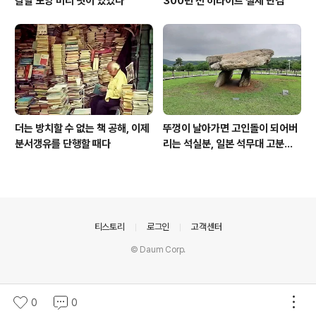
칼날 모양 머리 볏이 있었다
300년 전 히타이트 철제 단검
더는 방치할 수 없는 책 공해, 이제
뚜껑이 날아가면 고인돌이 되어버
분서갱유를 단행할 때다
리는 석실분, 일본 석무대 고분의
경우
의안내
티스토리
로그인
고객센터
© Daum Corp.
0
0