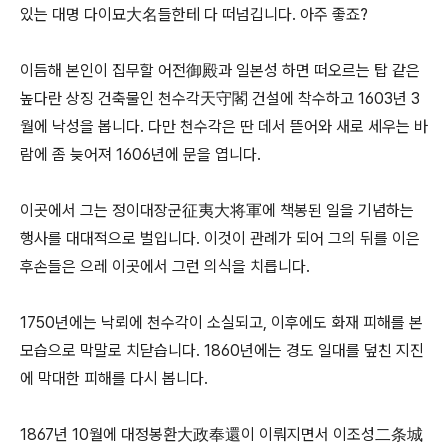
있는 대명 다이묘大名들한테 다 떠넘깁니다. 아주 좋죠?
이듬해 본인이 집무할 어전御殿과 일본성 하면 떠오르는 탑 같은
높다란 상징 건축물인 천수각天守閣 건설에 착수하고 1603년 3
월에 낙성을 봅니다. 다만 천수각은 딴 데서 뜯어와 새로 세우는 바
람에 좀 늦어져 1606년에 문을 엽니다.
이곳에서 그는 정이대장군征夷大将軍에 책봉된 일을 기념하는
행사를 대대적으로 벌입니다. 이것이 관례가 되어 그의 뒤를 이은
후손들은 으레 이곳에서 그런 의식을 치릅니다.
1750년에는 낙뢰에 천수각이 소실되고, 이후에도 화재 피해를 본
모습으로 막말로 치닫습니다. 1860년에는 경도 일대를 덮친 지진
에 막대한 피해를 다시 봅니다.
1867년 10월에 대정봉환大政奉還이 이뤄지면서 이조성二条城