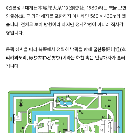
《일본성곽대계日本城郭大系11》(創史社, 1980)라는 책을 보면
외굴外堀, 곧 외곽 해자를 포함하지 아니하면 560 × 430m라 했
습니다. 전체로 보아 방형이라 하지만 정사각형이 아니라 직사각
형입니다.
동쪽 성벽을 따라 북쪽에서 정확히 남쪽을 향해
굴천통堀川通(호
리카와도리, ほりかわどおり)
이라는 하천 혹은 인공해자가 흘러
갑니다.