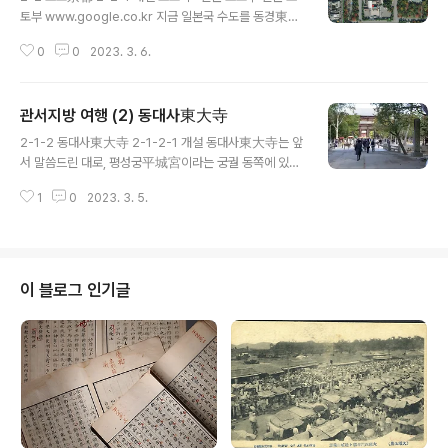
토부 www.google.co.kr 지금 일본국 수도를 동경東京
이라 하는데, 잘난 척 한다고 도쿄라 읽지만, 실은 이렇게
0
0
2023. 3. 6.
읽어서는 그 본래하는 의미가 좀처럼 드러나지 않으니 실
상은 동경이라 읽어야 합니다. 왜? 동경은 글자 그대로 동
쪽에 있는 도읍인 까닭입니다. 그렇다면 지금의 도쿄를 동
관서지방 여행 (2) 동대사東大寺
경으로 밀어낸 주체는 어디인가? 하는 의문이 일어납니다.
글 내용
그곳이 바로 오늘의 주인공 교토, 아니 더욱 정확히는 경도
2-1-2 동대사東大寺 2-1-2-1 개설 동대사東大寺는 앞
京都입니다. 이 교토 역시 도쿄가 그렇듯이 교토가 아니라
서 말씀드린 대로, 평성궁平城宮이라는 궁궐 동쪽에 있는
경도라 읽어야 합니다. 왜 그런가? 경도라는 말 자체가 도
대빵 절이라 해서 이런 이름을 얻었으며, 일본어로는 とう
읍, capital이라는 뜻이기 때문입니다. 京이건 都건 같은
1
0
2023. 3. 5.
だいじ, 토우다이지, 현행 외래어 표기로는 도다이지 라 하
말인데, 이는 결국 역전앞과 같은 발상이라, 이 도시가 차지
며, 영어로는 토타이지 템플 Todaiji Temple 이라 합니
하는 위치가..
다. 불교 종파 중에서도 화엄종華厳宗 대본산大本山이라
한국 조계종으로 치면 조계사 같은 데입니다. 화엄종은 그
많은 불교정전 중에서도 화엄경華嚴經이라는 경전을 아
이 블로그 인기글
주 중요하게 생각합니다. 이 경전에서 주로 말하는 부처님
이 노사나불이라는 분입니다. 그래서 이 절에서 봉안하는
부처 중에서도 대빵 부처인 본존本尊은 나라奈良시대에
만든 큰 불상이라 해서 나라대불奈良大仏이라고도 하는
노사나불盧舎那仏입니다. 이 부처님이 동대사의 ..