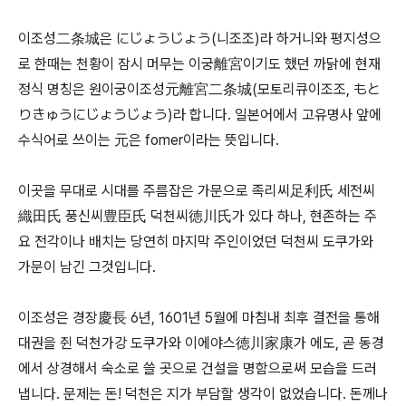
이조성二条城은 にじょうじょう(니조조)라 하거니와 평지성으
로 한때는 천황이 잠시 머무는 이궁離宮이기도 했던 까닭에 현재
정식 명칭은 원이궁이조성元離宮二条城(모토리큐이조조, もと
りきゅうにじょうじょう)라 합니다. 일본어에서 고유명사 앞에
수식어로 쓰이는 元은 fomer이라는 뜻입니다.
이곳을 무대로 시대를 주름잡은 가문으로 족리씨足利氏 세전씨
織田氏 풍신씨豊臣氏 덕천씨徳川氏가 있다 하나, 현존하는 주
요 전각이나 배치는 당연히 마지막 주인이었던 덕천씨 도쿠가와
가문이 남긴 그것입니다.
이조성은 경장慶長 6년, 1601년 5월에 마침내 최후 결전을 통해
대권을 쥔 덕천가강 도쿠가와 이에야스徳川家康가 에도, 곧 동경
에서 상경해서 숙소로 쓸 곳으로 건설을 명함으로써 모습을 드러
냅니다. 문제는 돈! 덕천은 지가 부담할 생각이 없었습니다. 돈께나