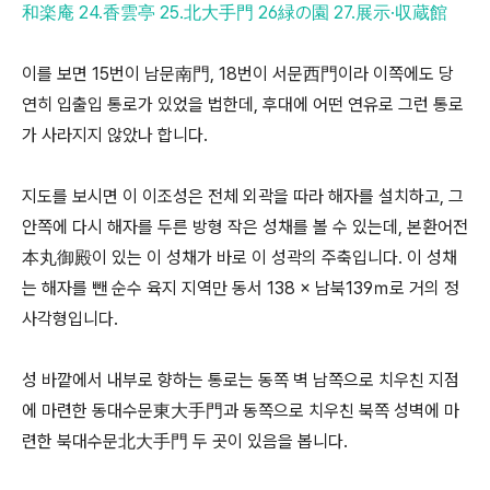
和楽庵 24.香雲亭 25.北大手門 26緑の園 27.展示·収蔵館
이를 보면 15번이 남문南門, 18번이 서문西門이라 이쪽에도 당
연히 입출입 통로가 있었을 법한데, 후대에 어떤 연유로 그런 통로
가 사라지지 않았나 합니다.
지도를 보시면 이 이조성은 전체 외곽을 따라 해자를 설치하고, 그
안쪽에 다시 해자를 두른 방형 작은 성채를 볼 수 있는데, 본환어전
本丸御殿이 있는 이 성채가 바로 이 성곽의 주축입니다. 이 성채
는 해자를 뺀 순수 육지 지역만 동서 138 × 남북139ｍ로 거의 정
사각형입니다.
성 바깥에서 내부로 향하는 통로는 동쪽 벽 남쪽으로 치우친 지점
에 마련한 동대수문東大手門과 동쪽으로 치우친 북쪽 성벽에 마
련한 북대수문北大手門 두 곳이 있음을 봅니다.