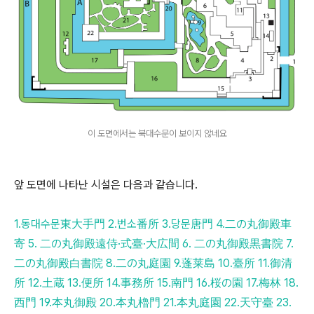
이 도면에서는 북대수문이 보이지 않네요
앞 도면에 나타난 시설은 다음과 같습니다.
1.동대수문東大手門 2.번소番所 3.당문唐門 4.二の丸御殿車
寄 5. 二の丸御殿遠侍·式臺·大広間 6. 二の丸御殿黒書院 7.
二の丸御殿白書院 8.二の丸庭園 9.蓬莱島 10.臺所 11.御清
所 12.土蔵 13.便所 14.事務所 15.南門 16.桜の園 17.梅林 18.
西門 19.本丸御殿 20.本丸櫓門 21.本丸庭園 22.天守臺 23.