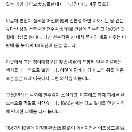
있는 대명 다이묘大名들한테 다 떠넘깁니다. 아주 좋죠?
이듬해 본인이 집무할 어전御殿과 일본성 하면 떠오르는 탑 같은
높다란 상징 건축물인 천수각天守閣 건설에 착수하고 1603년 3
월에 낙성을 봅니다. 다만 천수각은 딴 데서 뜯어와 새로 세우는 바
람에 좀 늦어져 1606년에 문을 엽니다.
이곳에서 그는 정이대장군征夷大将軍에 책봉된 일을 기념하는
행사를 대대적으로 벌입니다. 이것이 관례가 되어 그의 뒤를 이은
후손들은 으레 이곳에서 그런 의식을 치릅니다.
1750년에는 낙뢰에 천수각이 소실되고, 이후에도 화재 피해를 본
모습으로 막말로 치닫습니다. 1860년에는 경도 일대를 덮친 지진
에 막대한 피해를 다시 봅니다.
1867년 10월에 대정봉환大政奉還이 이뤄지면서 이조성二条城