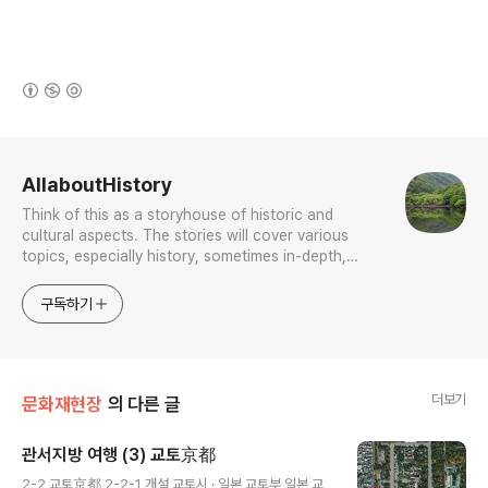
(새창열림)
로그 정보
AllaboutHistory
Think of this as a storyhouse of historic and
cultural aspects. The stories will cover various
topics, especially history, sometimes in-depth,
sometimes with a light touch. One constant
approach will be to resist any common sense or
구독하기
generalized viewpoint
더보기
문화재현장
의 다른 글
관서지방 여행 (3) 교토京都
글 내용
2-2 교토京都 2-2-1 개설 교토시 · 일본 교토부 일본 교