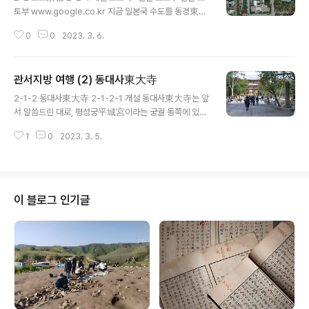
토부 www.google.co.kr 지금 일본국 수도를 동경東京
이라 하는데, 잘난 척 한다고 도쿄라 읽지만, 실은 이렇게
0
0
2023. 3. 6.
읽어서는 그 본래하는 의미가 좀처럼 드러나지 않으니 실
상은 동경이라 읽어야 합니다. 왜? 동경은 글자 그대로 동
쪽에 있는 도읍인 까닭입니다. 그렇다면 지금의 도쿄를 동
관서지방 여행 (2) 동대사東大寺
경으로 밀어낸 주체는 어디인가? 하는 의문이 일어납니다.
글 내용
그곳이 바로 오늘의 주인공 교토, 아니 더욱 정확히는 경도
2-1-2 동대사東大寺 2-1-2-1 개설 동대사東大寺는 앞
京都입니다. 이 교토 역시 도쿄가 그렇듯이 교토가 아니라
서 말씀드린 대로, 평성궁平城宮이라는 궁궐 동쪽에 있는
경도라 읽어야 합니다. 왜 그런가? 경도라는 말 자체가 도
대빵 절이라 해서 이런 이름을 얻었으며, 일본어로는 とう
읍, capital이라는 뜻이기 때문입니다. 京이건 都건 같은
1
0
2023. 3. 5.
だいじ, 토우다이지, 현행 외래어 표기로는 도다이지 라 하
말인데, 이는 결국 역전앞과 같은 발상이라, 이 도시가 차지
며, 영어로는 토타이지 템플 Todaiji Temple 이라 합니
하는 위치가..
다. 불교 종파 중에서도 화엄종華厳宗 대본산大本山이라
한국 조계종으로 치면 조계사 같은 데입니다. 화엄종은 그
많은 불교정전 중에서도 화엄경華嚴經이라는 경전을 아
이 블로그 인기글
주 중요하게 생각합니다. 이 경전에서 주로 말하는 부처님
이 노사나불이라는 분입니다. 그래서 이 절에서 봉안하는
부처 중에서도 대빵 부처인 본존本尊은 나라奈良시대에
만든 큰 불상이라 해서 나라대불奈良大仏이라고도 하는
노사나불盧舎那仏입니다. 이 부처님이 동대사의 ..