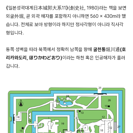
《일본성곽대계日本城郭大系11》(創史社, 1980)라는 책을 보면
외굴外堀, 곧 외곽 해자를 포함하지 아니하면 560 × 430m라 했
습니다. 전체로 보아 방형이라 하지만 정사각형이 아니라 직사각
형입니다.
동쪽 성벽을 따라 북쪽에서 정확히 남쪽을 향해
굴천통堀川通(호
리카와도리, ほりかわどおり)
이라는 하천 혹은 인공해자가 흘러
갑니다.