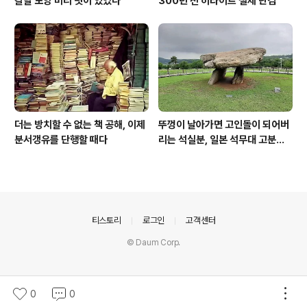
칼날 모양 머리 볏이 있었다
300년 전 히타이트 철제 단검
더는 방치할 수 없는 책 공해, 이제
뚜껑이 날아가면 고인돌이 되어버
분서갱유를 단행할 때다
리는 석실분, 일본 석무대 고분의
경우
의안내
티스토리
로그인
고객센터
© Daum Corp.
0
0