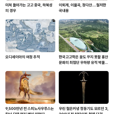
미쳐 돌아가는 고고 중국, 하북성
이퇴계, 이율곡, 정다산....철저한
의 경우
국내용
오디세이아의 여정 추적
한국고고학은 꿈도 꾸지 못할 홍산
문화의 최첨단 우하량 유적 박물관
[신화통신]
9,500만년 전 스피노사우루스는
우린 철은커녕 청동기도 모르던 3,