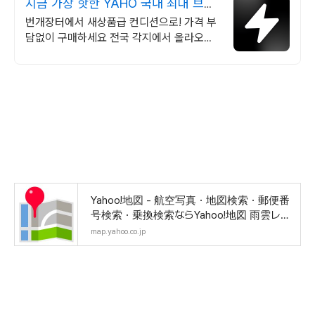
지금 가장 핫한 YAHO 국내 최대 브랜
드 중고거래
번개장터에서 새상품급 컨디션으로! 가격 부
담없이 구매하세요 전국 각지에서 올라오는
전국구 최다 상품 매일 10만 개 이상의 신규
상품 업로드
Yahoo!地図 - 航空写真・地図検索・郵便番
号検索・乗換検索ならYahoo!地図 雨雲レー
ダー機能も搭
map.yahoo.co.jp