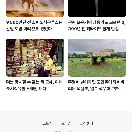
9,500만년 전 스피노사우루스는
우린 철은커녕 청동기도 모르던 3,
칼날 모양 머리 볏이 있었다
300년 전 히타이트 철제 단검
더는 방치할 수 없는 책 공해, 이제
뚜껑이 날아가면 고인돌이 되어버
분서갱유를 단행할 때다
리는 석실분, 일본 석무대 고분의
경우
의안내
티스토리
로그인
고객센터