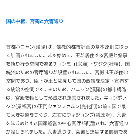
国の中枢、宮闕と六曺通り
首都ハニャン(漢陽)は、儒教的都市計画の基本原則に従っ
て計画されました。まず始めに、王が居住する宮殿と祭事
を執り行う空間であるチョンミョ(宗廟)・サジク(社稷)、国
統治のための官庁通りが設置されました。宮殿は王が住む
空間であり、臣下が王と謁見して国の政策を決定・宣布す
る統治の空間です。そのため、ハニャン(漢陽)の都市構造
は、宮殿を軸として形成され運営されました。キョンボッ
クン(景福宮)の正門クァンファムン(光化門)の前に国で最
も大きな道をつくり、左右にウィジョンブ(議政府)、六曺
をはじめとする国家経営の中心官庁が配置され、六曺通り
が設けられました。六曺通りは、宮殿と連結する御街であ