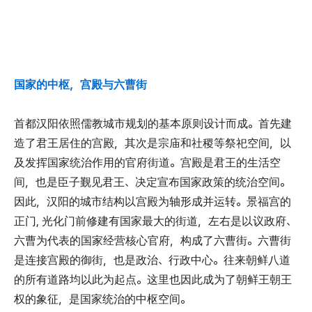
国家的中枢，宫殿与六曹街
首都汉阳依照儒教城市规划的基本原则设计而成。首先建
造了君王居住的宫殿，其次是宗庙和社稷等祭祀空间，以
及发挥国家统治作用的官府街道。宫殿是君王的生活空
间，也是臣子觐见君王、决定宣布国家政策的统治空间。
因此，汉阳的城市结构以宫殿为轴形成并运转。景福宫的
正门, 光化门前修建有国家最大的街道，左右是以议政府、
六曹为代表的国家经营核心官府，构成了六曹街。六曹街
是连接宫殿的御街，也是政治、行政中心。往来朝鲜八道
的所有道路均以此为起点。这里也因此成为了朝鲜王朝王
权的象征，是国家统治的中枢空间。