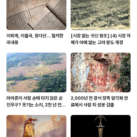
기록을 보면 명백하다. (2017. 10. 29) *** 신라 화랑이
이끄는 무리가 오두..
이퇴계, 이율곡, 정다산....철저한
[시장 없는 귀신 왕조] (4) 시장 자
국내용
체가 아예 없는 고려 왕도 개경
아마존이 사람 손때 타지 않은 순
2,000년 전 광서 장족 암각화 안
진무구? 웃기는 소리, 2천 년 전에
료에서 사람 피 성분 검출
이미 사람 바글바글