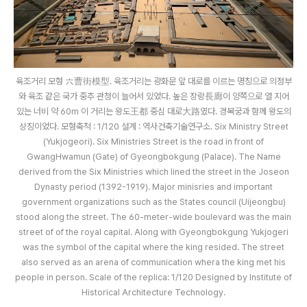
육조거리 모형 六曹街模型. 육조거리는 광화문 앞 대로를 이르는 명칭으로 의정부
와 육조 같은 국가 중추 관청이 늘어서 있었다. 높은 장랑長廊이 양쪽으로 열 지어
있는 너비 약 60m 이 거리는 왕도王都 중심 대로大路였다. 경복궁과 함께 왕도의
상징이었다. 모형축척 : 1/120 설계 : 역사건축기술연구소. Six Ministry Street
(Yukjogeori). Six Ministries Street is the road in front of
GwangHwamun (Gate) of Gyeongbokgung (Palace). The Name
derived from the Six Ministries which lined the street in the Joseon
Dynasty period (1392-1919). Major minisries and important
government organizations such as the States council (Uijeongbu)
stood along the street. The 60-meter-wide boulevard was the main
street of of the royal capital. Along with Gyeongbokgung Yukjogeri
was the symbol of the capital where the king resided. The street
also served as an arena of communication whera the king met his
people in person. Scale of the replica: 1/120 Designed by Institute of
Historical Architecture Technology.