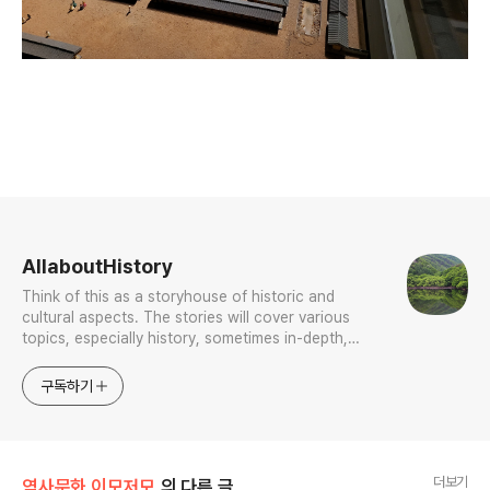
로그 정보
AllaboutHistory
Think of this as a storyhouse of historic and
cultural aspects. The stories will cover various
topics, especially history, sometimes in-depth,
sometimes with a light touch. One constant
approach will be to resist any common sense or
구독하기
generalized viewpoint
더보기
역사문화 이모저모
의 다른 글