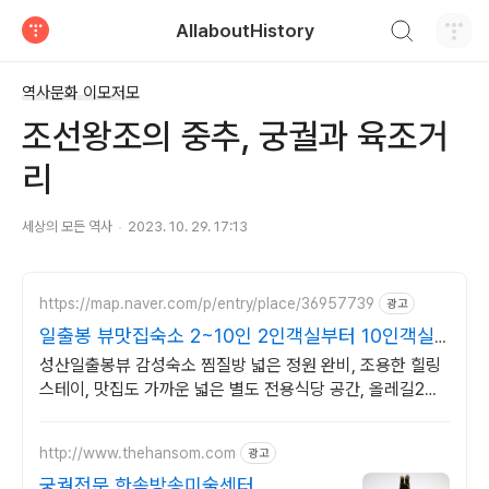
검색하기
AllaboutHistory
티스토리
역사문화 이모저모
조선왕조의 중추, 궁궐과 육조거
리
세상의 모든 역사
2023. 10. 29. 17:13
https://map.naver.com/p/entry/place/36957739
광고
일출봉 뷰맛집숙소 2~10인 2인객실부터 10인객실
구성
성산일출봉뷰 감성숙소 찜질방 넓은 정원 완비, 조용한 힐링
스테이, 맛집도 가까운 넓은 별도 전용식당 공간, 올레길2코
스 바로 옆, 트레킹후 힐링에 좋은 숙소
http://www.thehansom.com
광고
궁궐전문 한솜방송미술센터