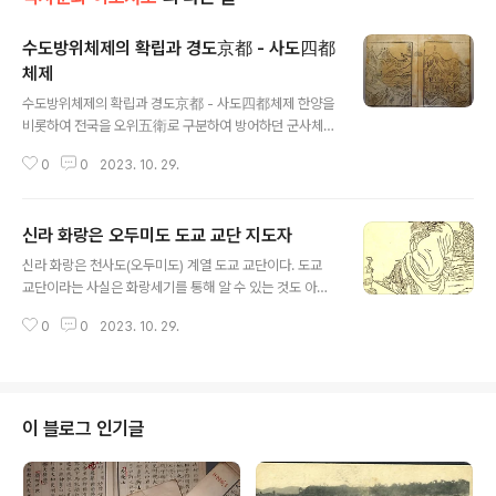
수도방위체제의 확립과 경도京都 - 사도四都
체제
글 내용
수도방위체제의 확립과 경도京都 - 사도四都체제 한양을
비롯하여 전국을 오위五衛로 구분하여 방어하던 군사체제
는 임진왜란으로 한순간에 무너졌습니다. 급기야 왜란 중
0
0
2023. 10. 29.
에 영의정인 유성룡의 건의로 수도경비를 위한 훈련도감을
설치하고 지방에는 속오군을 두어 국난 극복을 도모하였습
니다. 병자호란 때 청나라는 안주 등 국경의 주요 산성에 배
신라 화랑은 오두미도 도교 교단 지도자
치된 조선군을 우회하여 직접 한양에 침략하였고, 그 결과
글 내용
인조는 청나라 태종에게 항복해야만 했습니다. 그 이후 조
신라 화랑은 천사도(오두미도) 계열 도교 교단이다. 도교
정에서는 국방에서 국경방어보다는 수도방위가 더욱 중요
교단이라는 사실은 화랑세기를 통해 알 수 있는 것도 아니
하다는 자각 하에 수도방위체제의 확립에 나서게 되었습니
다. 삼국사기 삼국유사 공히 그 창설 및 운영과 관련한 기록
다. 인조 때에는 친위군 및 경기도 방위 군대를 각각 어영청
0
0
2023. 10. 29.
들을 보면 모조리 오두미도 교단이라는 사실이 명명백백하
과 총융청으로 재편하고 수어청을 설치하였습니다. 숙종
다. 이것이 화랑세기와 관련해 중요한 이유는 그 명명백백
때에는 금위영을 설치하면서 기존의 훈련도감과 함께 오
한 사실이 화랑세기를 통해 더욱 분명해졌다는 점이다. 도
군..
교의 道자도 모르는 인간들이 할 수 있는 말이라곤, "신라
화랑 관련 기록에 도교 흔적이 완연하나, 그건 신라 고유의
이 블로그 인기글
풍류 사상을 중국식 도교 용어를 빌려 표현한데 지나지 않
는다"는 진단뿐이었다. 선무당이 사람을 잡은 셈이다. 원광
법사도 애초에는 오두미도 교단 사제였다. 이건 삼국유사