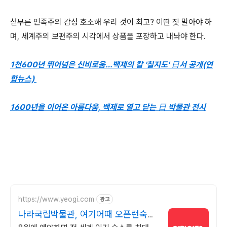
섣부른 민족주의 감성 호소해 우리 것이 최고? 이딴 짓 말아야 하
며, 세계주의 보편주의 시각에서 상품을 포장하고 내놔야 한다.
1천600년 뛰어넘은 신비로움…백제의 칼 '칠지도' 日서 공개(연
합뉴스)
1600년을 이어온 아름다움, 백제로 열고 닫는 日 박물관 전시
https://www.yeogi.com
광고
나라국립박물관, 여기어때 오픈런숙소
최대 81% 할인