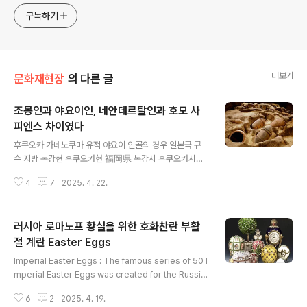
approach will be to resist any common sense or
구독하기
generalized viewpoint
더보기
문화재현장
의 다른 글
조몽인과 야요이인, 네안데르탈인과 호모 사
피엔스 차이였다
글 내용
후쿠오카 가네노쿠마 유적 야요이 인골의 경우 일본국 규
슈 지방 복강현 후쿠오카현 福岡県 복강시 후쿠오카시福
岡市 하카타구 박다구博多区에서 출현한 야요이시대 유
4
7
2025. 4. 22.
적으로 금외유적金隈遺跡, 가네노쿠마 이세키 Kanenok
uma Site[Kanenokuma iseki]라는 데가 있다.야요이
시대 미생시대 弥生時代 공동묘지다. 당시 발굴조사를 거
러시아 로마노프 황실을 위한 호화찬란 부활
쳐 지금은 금외유적공원金隈遺跡公園으로 단장되어 있
다.이 유적은 후쿠오카시 남동쪽 교외 쓰키구마 구릉 월외
절 계란 Easter Eggs
글 내용
구릉月隈丘陵 구릉 남쪽 지류 언덕에 위치하며 주변 논과
Imperial Easter Eggs : The famous series of 50 I
고도를 비교하면 약 25m 높이에 있다. 뭐 안 봐도 무덤 들
mperial Easter Eggs was created for the Russia
어서기 딱 좋은 데 잖아?1968년 농로를 건설하는 중에 우
n imperial family from 1885 to 1916, when the co
연히 얻어걸려 농로는 개털됐다. 발굴조사는 1968년 개시
6
2
2025. 4. 19.
mpany was headed by Peter Carl Fabergé. 이 5