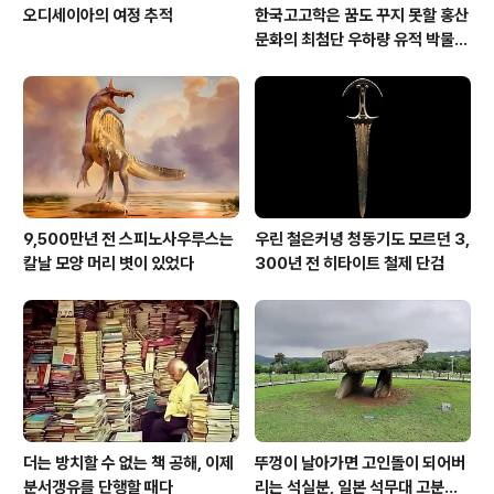
오디세이아의 여정 추적
한국고고학은 꿈도 꾸지 못할 홍산
문화의 최첨단 우하량 유적 박물관
[신화통신]
9,500만년 전 스피노사우루스는
우린 철은커녕 청동기도 모르던 3,
칼날 모양 머리 볏이 있었다
300년 전 히타이트 철제 단검
더는 방치할 수 없는 책 공해, 이제
뚜껑이 날아가면 고인돌이 되어버
분서갱유를 단행할 때다
리는 석실분, 일본 석무대 고분의