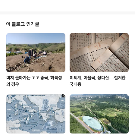
했으니 그 결과 야요이 시대 전기(기원..
0개 부활절 달걀 유명한 시리즈는 피터 칼 파베르제Peter
Carl Fabergé가 회사를 이끌던 시절인 1885년부터 19
16년까지 러시아 황실을 위해 만들었다.이 창작물은 마지
막 로마노프Romanov 가문의 영광과 비극적 운명과 불가
이 블로그 인기글
분의 관계에 있다. 이것들은 이 유명한 러시아 보석 집 최고
의 업적이었으며 예술 작품에 대한 마지막 주요 의뢰로 간
주되어야 한다. 이 회사는 미..
미쳐 돌아가는 고고 중국, 하북성
이퇴계, 이율곡, 정다산....철저한
의 경우
국내용