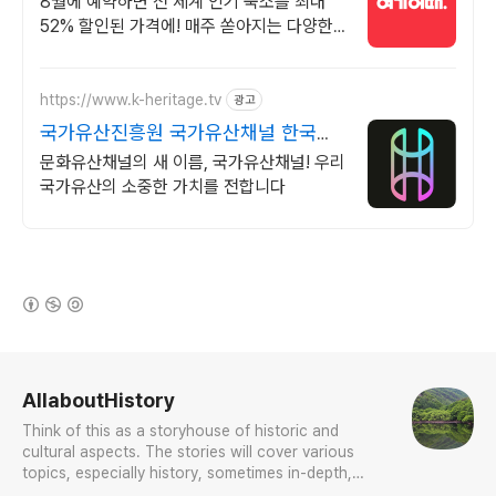
8월에 예약하면 전 세계 인기 숙소를 최대
52% 할인된 가격에! 매주 쏟아지는 다양한
혜택! 앱으로 알림 받고 똑똑하게 숙소 예약
하기
https://www.k-heritage.tv
광고
국가유산진흥원 국가유산채널 한국의
세계유산 영상
문화유산채널의 새 이름, 국가유산채널! 우리
국가유산의 소중한 가치를 전합니다
(새창열림)
로그 정보
AllaboutHistory
Think of this as a storyhouse of historic and
cultural aspects. The stories will cover various
topics, especially history, sometimes in-depth,
sometimes with a light touch. One constant