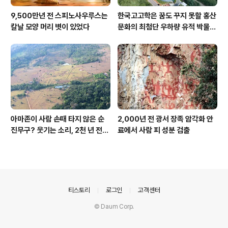
9,500만년 전 스피노사우루스는
한국고고학은 꿈도 꾸지 못할 홍산
칼날 모양 머리 볏이 있었다
문화의 최첨단 우하량 유적 박물관
[신화통신]
아마존이 사람 손때 타지 않은 순
2,000년 전 광서 장족 암각화 안
진무구? 웃기는 소리, 2천 년 전에
료에서 사람 피 성분 검출
이미 사람 바글바글
의안내
티스토리
로그인
고객센터
© Daum Corp.