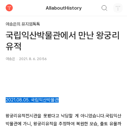
검색하기
AllaboutHistory
티스토리
여송은의 뮤지엄톡톡
국립익산박물관에서 만난 왕궁리
유적
여송은
2021. 8. 6. 20:56
2021.08.05. 국립익산박물관
왕궁리유적전시관을 못봤다고 낙담할 게 아니었습니다.국립익산
박물관에 가니, 왕궁리유적을 추정하여 복원한 모습, 출토 유물까