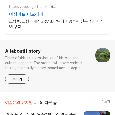
http://yeseongart.co.kr
광고
예성아트 디오라마
조형물, 모형, FRP, GRC 조각부터 시공까지 전문적인 시스
템 구축.
로그 정보
AllaboutHistory
Think of this as a storyhouse of historic and
cultural aspects. The stories will cover various
topics, especially history, sometimes in-depth,
sometimes with a light touch. One constant
approach will be to resist any common sense or
구독하기
generalized viewpoint
더보기
여송은의 뮤지엄톡톡
의 다른 글
[익산 왕궁리 유적] 오층석탑 머리 위로 시원