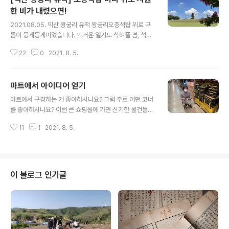
한 비가 내렸으면!
글 내용
2021.08.05. 익산 왕궁리 유적 왕궁리오층석탑 위로 구
름이 뭉게뭉게피었습니다. 뜨거운 열기도 식혀줄 겸, 석탑
머리 위로 시원하게 비가 내렸으면 좋겠습니다. 맴맴맴 화
22
0
2021. 8. 5.
장실 앞에 이런 문구가 필요해 보였습니다. “백제인이 볼일
을 보는 중입니다. 노크 후 이용해 주세요.” 왕궁리유적전
시관을 보고 싶었는데, 12월까지 리모델링으로 휴관이라
마트에서 아이디어 얻기
고 합니다. 이런! 유적지 그대로 보기에는 왕궁리유적이 어
글 내용
떤 모습이었는지 상상이 잘 안갔습니다. 왠지 전시관에는
마트에서 구경하는 거 좋아하시나요? 그럼 주로 어떤 코너
왕궁리 유적을 복원해 놓은 디오라마가 있을 것 같아 가고
를 좋아하시나요? 이런 큰 쇼핑몰에 가면 신기한 물건들도
싶었는데, 아쉬웠습니다. 발굴 유물도 보고 싶었고요. 리모
많고, 진열도 잘 되어 있어서 박물관 관련 아이디어를 얻을
델링 끝나면 맞춰 다시 와야겠습니다. 더운 여름은 역시 유
11
1
2021. 8. 5.
때도 있습니다. 아이디어를 얻지 안아도, 관심있는 코너에
적지이지요?! 다음 코스, 미륵사지로 이동해 보겠습니다~
가면 정말 시간 가는 줄 모르고 재밌지요. 저는 장난감, 문
~! 왕궁리유적 전북 익산시 왕..
구류, 그리고 의외로(?) 공구쪽 입니다. 이런 소핑센터를 보
면서 쇼핑센터의 마케팅, 홍보력을 박물관에 맞게 받아들
여 활용하면 좋겠다는 생각을 했습니다. 대형 쇼핑몰자체
이 블로그 인기글
가 전문가들이 모여 “어떻게 하면 홍보가 잘돼서 잘 팔릴리
게 할까” “어떻게 하면 우리 브랜드의 가치를 올릴 수 있을
까” 등 을 연구한 결과 집합체일 테니깐요. 진열 방법, 위치,
상표 위치, 크기, 색깔, 온도, 매장 노래, 직원들 태도 등~~
~! 사실 ..