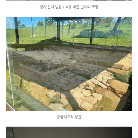
청자 잔과 받침 / 녹유 바른 단지와 뚜껑
왕궁리유적 정원