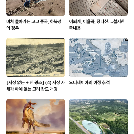
미쳐 돌아가는 고고 중국, 하북성
이퇴계, 이율곡, 정다산....철저한
의 경우
국내용
[시장 없는 귀신 왕조] (4) 시장 자
오디세이아의 여정 추적
체가 아예 없는 고려 왕도 개경