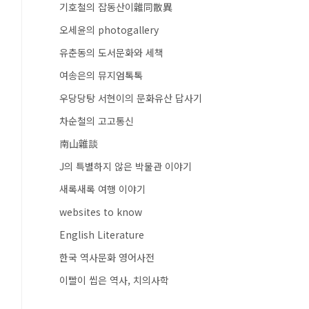
기호철의 잡동산이雜同散異
오세윤의 photogallery
유춘동의 도서문화와 세책
여송은의 뮤지엄톡톡
우당당탕 서현이의 문화유산 답사기
차순철의 고고통신
南山雜談
J의 특별하지 않은 박물관 이야기
새록새록 여행 이야기
websites to know
English Literature
한국 역사문화 영어사전
이빨이 씹은 역사, 치의사학