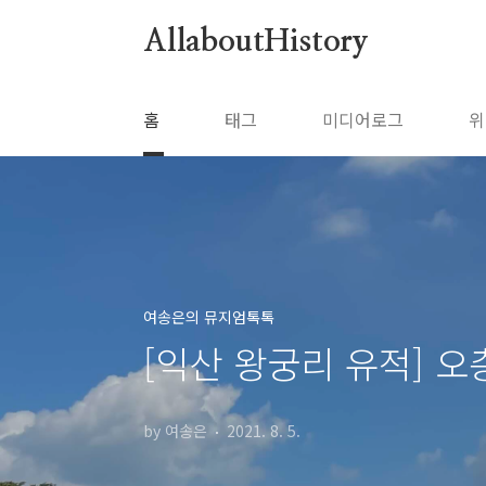
본문 바로가기
AllaboutHistory
홈
태그
미디어로그
위
여송은의 뮤지엄톡톡
[익산 왕궁리 유적] 
by 여송은
2021. 8. 5.