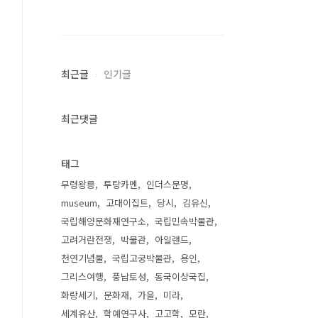
최근글
인기글
최근댓글
태그
무령왕릉
투탕카멘
인더스문명
museum
고대이집트
당시
김유신
국립해양문화재연구소
국립민속박물관
고려거란전쟁
박물관
아일랜드
천연기념물
국립고궁박물관
용인
그리스여행
풍납토성
동국이상국집
화랑세기
문화재
가을
미라
세계유산
학예연구사
고고학
모란