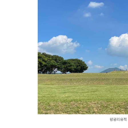
왕궁리유적 