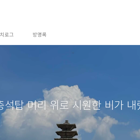
치로그
방명록
오층석탑 머리 위로 시원한 비가 내