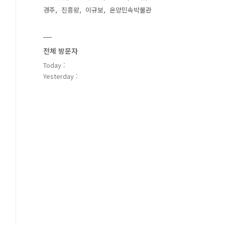
경주
진흥왕
이규보
온양민속박물관
전체 방문자
Today :
Yesterday :