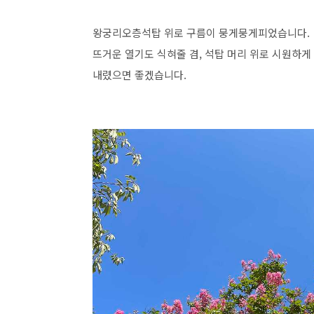
왕궁리오층석탑 위로 구름이 뭉게뭉게피었습니다.
뜨거운 열기도 식혀줄 겸, 석탑 머리 위로 시원하게
내렸으면 좋겠습니다.