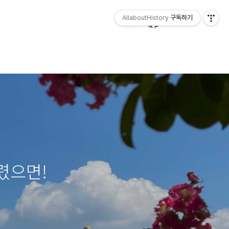
AllaboutHistory
구독하기
렸으면!