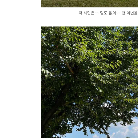
저 석탑은~~ 말도 없이~~ 천 여년을