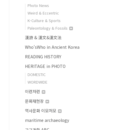
Photo News
Weird & Eccentric
K-Culture & Sports
Paleontology & Fossils
漢詩 & 漢文&漢文法
Who'sWho in Ancient Korea
READING HISTORY
HERITAGE in PHOTO
DOMESTIC
WORDWIDE
이런저런
문화재현장
역사문화 이모저모
maritime archaeology
고고과학 ABC