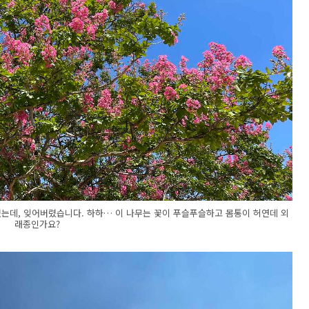
는데, 잊어버렸습니다. 하하… 이 나무는 꽃이 푸슬푸슬하고 몸통이 허연데 외
래종인가요?