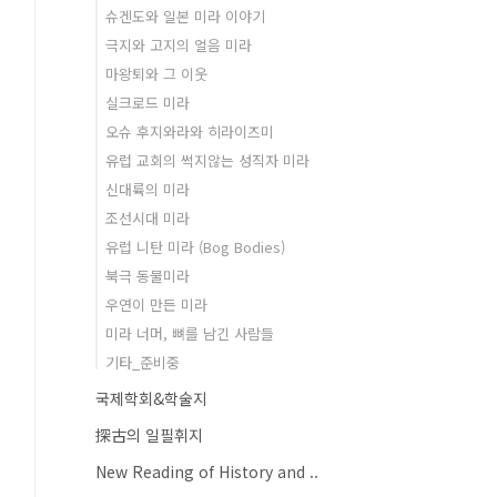
슈겐도와 일본 미라 이야기
극지와 고지의 얼음 미라
마왕퇴와 그 이웃
실크로드 미라
오슈 후지와라와 히라이즈미
유럽 교회의 썩지않는 성직자 미라
신대륙의 미라
조선시대 미라
유럽 니탄 미라 (Bog Bodies)
북극 동물미라
우연이 만든 미라
미라 너머, 뼈를 남긴 사람들
기타_준비중
국제학회&학술지
探古의 일필휘지
New Reading of History and ..