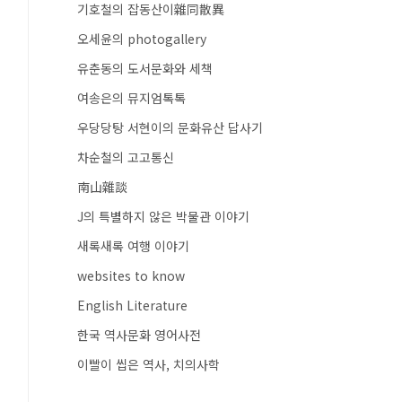
기호철의 잡동산이雜同散異
오세윤의 photogallery
유춘동의 도서문화와 세책
여송은의 뮤지엄톡톡
우당당탕 서현이의 문화유산 답사기
차순철의 고고통신
南山雜談
J의 특별하지 않은 박물관 이야기
새록새록 여행 이야기
websites to know
English Literature
한국 역사문화 영어사전
이빨이 씹은 역사, 치의사학