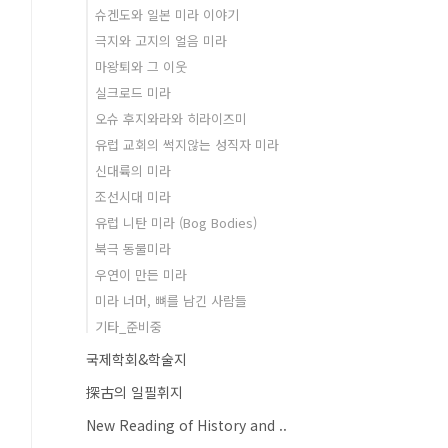
슈겐도와 일본 미라 이야기
극지와 고지의 얼음 미라
마왕퇴와 그 이웃
실크로드 미라
오슈 후지와라와 히라이즈미
유럽 교회의 썩지않는 성직자 미라
신대륙의 미라
조선시대 미라
유럽 니탄 미라 (Bog Bodies)
북극 동물미라
우연이 만든 미라
미라 너머, 뼈를 남긴 사람들
기타_준비중
국제학회&학술지
探古의 일필휘지
New Reading of History and ..