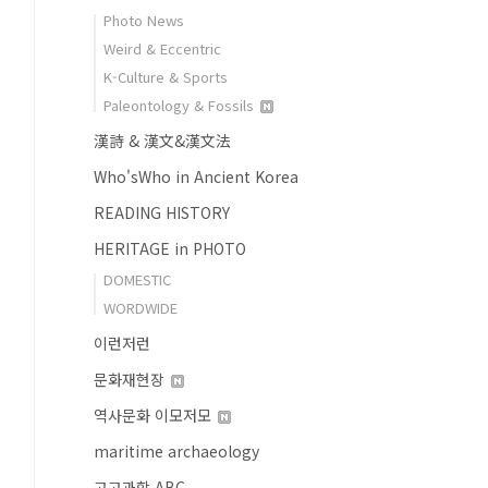
Photo News
Weird & Eccentric
K-Culture & Sports
Paleontology & Fossils
漢詩 & 漢文&漢文法
Who'sWho in Ancient Korea
READING HISTORY
HERITAGE in PHOTO
DOMESTIC
WORDWIDE
이런저런
문화재현장
역사문화 이모저모
maritime archaeology
고고과학 ABC