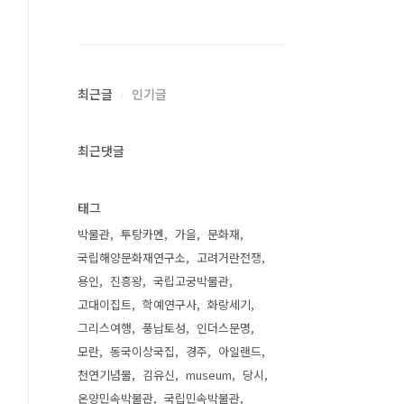
최근글
인기글
최근댓글
태그
박물관
투탕카멘
가을
문화재
국립해양문화재연구소
고려거란전쟁
용인
진흥왕
국립고궁박물관
고대이집트
학예연구사
화랑세기
그리스여행
풍납토성
인더스문명
모란
동국이상국집
경주
아일랜드
천연기념물
김유신
museum
당시
온양민속박물관
국립민속박물관