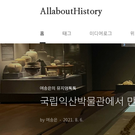
본문 바로가기
AllaboutHistory
홈
태그
미디어로그
위
여송은의 뮤지엄톡톡
국립익산박물관에서 만
by 여송은
2021. 8. 6.