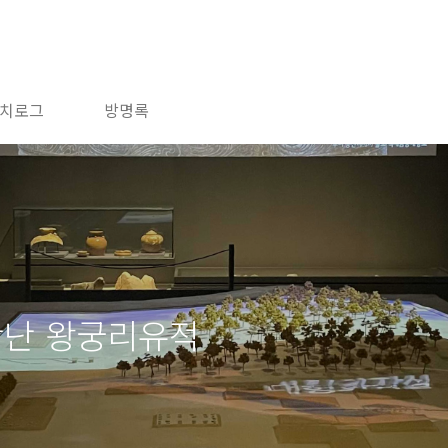
치로그
방명록
난 왕궁리유적