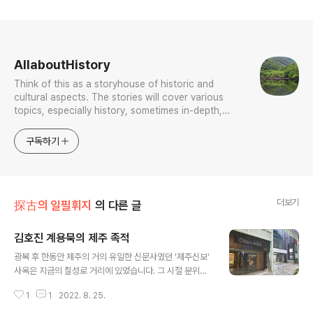
로그 정보
AllaboutHistory
Think of this as a storyhouse of historic and
cultural aspects. The stories will cover various
topics, especially history, sometimes in-depth,
sometimes with a light touch. One constant
approach will be to resist any common sense or
구독하기
generalized viewpoint
더보기
探古의 일필휘지
의 다른 글
김호진 계용묵의 제주 족적
글 내용
광복 후 한동안 제주의 거의 유일한 신문사였던 '제주신보'
사옥은 지금의 칠성로 거리에 있었습니다. 그 시절 분위기
가 그러했듯, 제주신보도 진보적 색채가 강했지요. 그 신문
1
1
2022. 8. 25.
사 편집국장 이야기 하나가 전설처럼 전해집니다. 4.3이
한창 불붙던 시기, 편집국장의 친구가 지나가다 제주신보