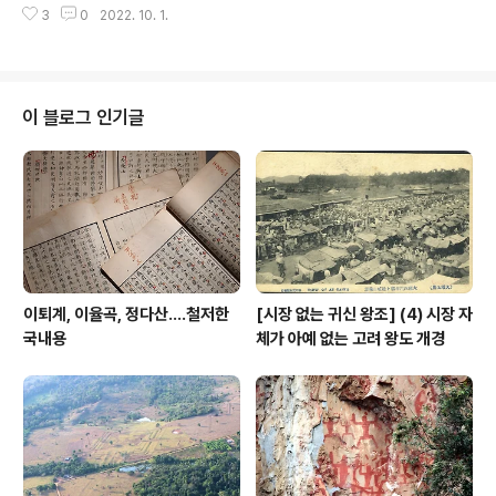
엔 산사에서 똑같이 문화재청이 개수모를 당했으니 이것도
3
0
2022. 10. 1.
구파는 이른바 인간문화재주의라, 사람 중심이며 기예능
열라 뭐 빠지게 등재해 놓으니 조..
보유자를 중시한다. 따라서 신파는 활용 산업을 염두에 두
며, 구파는 생명 연장에 방점을 둔다. 저와 같은 기준에 의
하면 지난 7월 ‘한복생활’에 대한 국가무형문화재지정은
신법당 소행인가 구법당 소행인가? 말할 것도 없이 전자의
이 블로그 인기글
소행이다. 그 명칭을 두고 어찌할 것인가 무형문화재위원
회에서는 적지 않은 논란이 있었거니와, 암튼 그리하여 저
명칭으로 최종 낙찰되어 문서화했다. 한복생활이 어찌 그
것을 전승 계승하는 사람을 염두에 둘 수가 있겠는가? 종래
혹은 고래古來의 문화재 관념에 의하면 한..
이퇴계, 이율곡, 정다산....철저한
[시장 없는 귀신 왕조] (4) 시장 자
국내용
체가 아예 없는 고려 왕도 개경