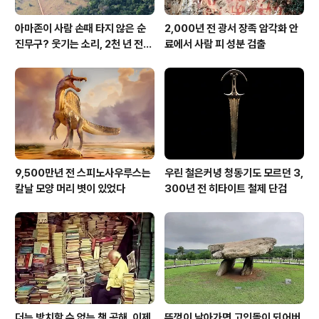
아마존이 사람 손때 타지 않은 순
2,000년 전 광서 장족 암각화 안
진무구? 웃기는 소리, 2천 년 전에
료에서 사람 피 성분 검출
이미 사람 바글바글
9,500만년 전 스피노사우루스는
우린 철은커녕 청동기도 모르던 3,
칼날 모양 머리 볏이 있었다
300년 전 히타이트 철제 단검
더는 방치할 수 없는 책 공해, 이제
뚜껑이 날아가면 고인돌이 되어버