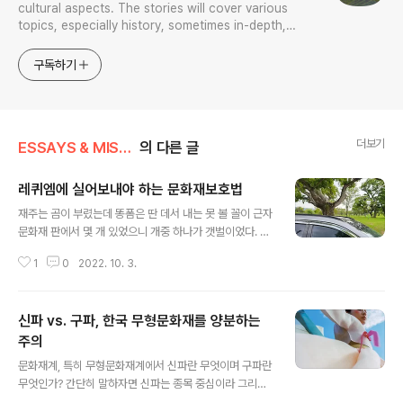
cultural aspects. The stories will cover various
topics, especially history, sometimes in-depth,
sometimes with a light touch. One constant
approach will be to resist any common sense or
구독하기
generalized viewpoint
더보기
ESSAYS & MISCELLANIES
의 다른 글
레퀴엠에 실어보내야 하는 문화재보호법
글 내용
재주는 곰이 부렸는데 똥폼은 딴 데서 내는 못 볼 꼴이 근자
문화재 판에서 몇 개 있었으니 개중 하나가 갯벌이었다. 이
서남해안 갯벌이 우여곡절 끝에 재수까지 해가며 계우 세
1
0
2022. 10. 3.
계유산에 등재한 것까진 좋았는데 문젠 직후 그 활용이란
측면에서 정작 주무부처인 문화재청은 좌판도 못 깔고 어
어 하는데 정작 단물은 해양수산부가 쪽쪽, 것도 아주 쪽쪽
신파 vs. 구파, 한국 무형문화재를 양분하는
빨아먹었다. 이 꼴을 문화재청은 분통 터지게 바라만 볼 뿐
이었다. 심지어 저 해수부 놈들 이참에 아주 세계유산 업무
주의
글 내용
도 지들이 아예 가져갈 요량처럼 갯벌 빙자해 세계유산과
문화재계, 특히 무형문화재계에서 신파란 무엇이며 구파란
창설까지 밀어부쳤다가 행자부에 막혀 그 업무는 문화재청
무엇인가? 간단히 말하자면 신파는 종목 중심이라 그리하
에서 하는데 니들이 날뛰냐 해서 좌절한 일도 있다. 그 직전
여 그 기예능 보유자가 있건 말건 중시하지 아니한다. 반면