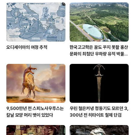
오디세이아의 여정 추적
한국고고학은 꿈도 꾸지 못할 홍산
문화의 최첨단 우하량 유적 박물관
[신화통신]
9,500만년 전 스피노사우루스는
우린 철은커녕 청동기도 모르던 3,
칼날 모양 머리 볏이 있었다
300년 전 히타이트 철제 단검