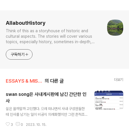
로그 정보
AllaboutHistory
Think of this as a storyhouse of historic and
cultural aspects. The stories will cover various
topics, especially history, sometimes in-depth,
sometimes with a light touch. One constant
approach will be to resist any common sense or
구독하기
generalized viewpoint
더보기
ESSAYS & MISCELLANIES
의 다른 글
swan song은 사내게시판에 남긴 간단한 인
사
글 내용
실은 쓸까말까 고민했다. 으레 떠나면서 사내 구성원들한
테 인사를 남기는 일이 비공식 의례화했지만 그런 흔적조
차 없이 떠나려 했다. 각자 쓴 글에 몇년 근무했는지가 언뜻
3
0
2023. 10. 15.
언뜻 비치는데 보니, 이번 희망퇴직 동기 아홉명 중 연차로