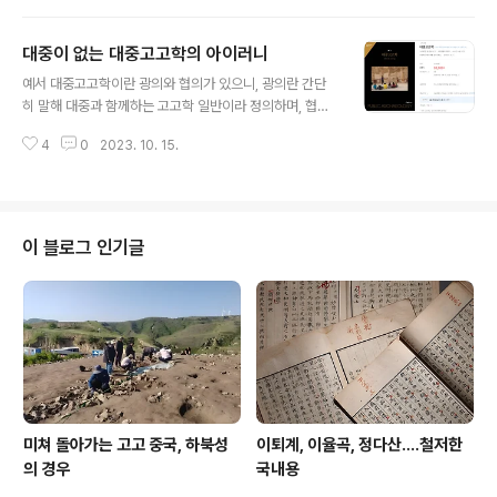
는 내가 제일 높지 않나 싶다. 그네가 인사를 남기는 판에
내가 뭐 중뿔 났다고 안하는 것도 좀 이상한 듯 해서 남겼
대중이 없는 대중고고학의 아이러니
다. 뭘 쓸까? 새로 쓸까 하다가 더는 할 말도 없고 해서 지난
글 내용
일주일간 퇴직 퍼레이드에서 개중 그래도 연합에 대한 애
예서 대중고고학이란 광의와 협의가 있으니, 광의란 간단
정이랄까 배려라고 보일 만한 구절 따다가 우라까이했다.
히 말해 대중과 함께하는 고고학 일반이라 정의하며, 협의
문서상으로야 나는 내일(16일) 자정까지가 연합뉴스 사원
란 그런 정신을 표방한 신생 고고학 관련 학술단체와 관련
이나 이미 퇴직원을 던진 순간 마음은 다 떠났다. 다만 저
4
0
2023. 10. 15.
한 사항이라 해 두겠다. 주로 이야기는 광의가 되겠지만, 협
인사가 언제까지 저 게시판에 남을지 모르나 이제 더는 내
의의 대중고고학도 곁들이기로 한다. 이 대중고고고학을
가 내 글을 볼 수는 없으니 ..
표방하는 고고학 움직임은 애처롭기만 하다. 왜? 고고학이
전연 일반 대중, 시민사회, 공동체에는 파고 들지 못함을 그
네들 스스로가 잘 알기 때문이다. 공동체와 유리한 고고학
이 블로그 인기글
이 살아남을 재간이 없음을 그네들도 잘 아는 까닭이다. 이
런 움직임을 대별하면 희한한 대비가 드러나는데, 관 혹은
관변단체를 필두로 하는 기관들에서는 그 움직임이 효과가
있건 없건 그건 두 번째 치고, 매우 처철한 편인데 반해, 이
른바 한국고고학회를 필두로 하는 ..
미쳐 돌아가는 고고 중국, 하북성
이퇴계, 이율곡, 정다산....철저한
의 경우
국내용