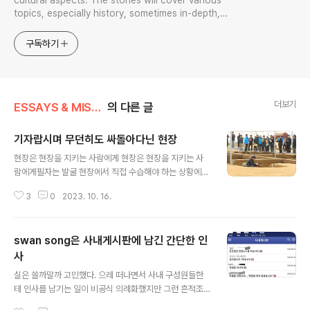
cultural aspects. The stories will cover various
topics, especially history, sometimes in-depth,
sometimes with a light touch. One constant
approach will be to resist any common sense or
구독하기
generalized viewpoint
더보기
ESSAYS & MISCELLANIES
의 다른 글
기자랍시며 무던히도 싸돌아다닌 현장
글 내용
현장은 현장을 지키는 사람에게 현장은 현장을 지키는 사
람에게필자는 발굴 현장에서 직접 수습해야 하는 상황에서
는 지금까지 반드시 직접 무덤에 들어가 고인골과 관련 시
3
0
2023. 10. 16.
료를 수습하고자 하는 원칙을 지키고자 했다. 필자 같이 실
험실에서 성장한 연구자historylibrary.net 연구자는 현
장을 지켜야 한다는 저 신념은 기자라 해서 예외일 수는 없
swan song은 사내게시판에 남긴 간단한 인
다. 현장을 떠난 기자는 더는 기자가 아니다. 기자한테 현장
은 뉴스가 있는 현장이 있고, 미래의 뉴스 생산을 위한 경험
사
글 내용
과 공부가 되는 현장이 있다. 나는 닥치지 않고 현장을 다니
실은 쓸까말까 고민했다. 으레 떠나면서 사내 구성원들한
려 했다. 31년에 이르는 기자 생활 중 문화재 기자 생활을
테 인사를 남기는 일이 비공식 의례화했지만 그런 흔적조
국한해서 말하면 참말로 많은 문화재 현장을 닥치지 않고
차 없이 떠나려 했다. 각자 쓴 글에 몇년 근무했는지가 언뜻