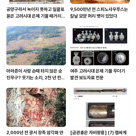
공양구라서 녹이지 못하고 일괄로
9,500만년 전 스피노사우루스는
묻은 고려시대 은제 기물 떼거리로
칼날 모양 머리 볏이 있었다
여주서 발견
아마존이 사람 손때 타지 않은 순
여주 고려시대 은제 기물 무더기
진무구? 웃기는 소리, 2천 년 전에
발견 보도자료 전문
이미 사람 바글바글
2,000년 전 광서 장족 암각화 안
[금관총은 자비왕릉] (7) 잽싸게