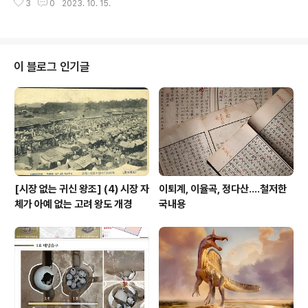
다니려 했다. 발굴현장은 말할 것도 없고 다른 문화재 현장
3
0
2023. 10. 15.
언뜻 비치는데 보니, 이번 희망퇴직 동기 아홉명 중 연차로
도 되도록 현장을 ..
는 내가 제일 높지 않나 싶다. 그네가 인사를 남기는 판에
내가 뭐 중뿔 났다고 안하는 것도 좀 이상한 듯 해서 남겼
다. 뭘 쓸까? 새로 쓸까 하다가 더는 할 말도 없고 해서 지난
일주일간 퇴직 퍼레이드에서 개중 그래도 연합에 대한 애
이 블로그 인기글
정이랄까 배려라고 보일 만한 구절 따다가 우라까이했다.
문서상으로야 나는 내일(16일) 자정까지가 연합뉴스 사원
이나 이미 퇴직원을 던진 순간 마음은 다 떠났다. 다만 저
인사가 언제까지 저 게시판에 남을지 모르나 이제 더는 내
가 내 글을 볼 수는 없으니 ..
[시장 없는 귀신 왕조] (4) 시장 자
이퇴계, 이율곡, 정다산....철저한
체가 아예 없는 고려 왕도 개경
국내용