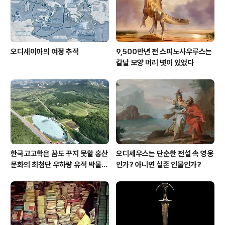
오디세이아의 여정 추적
9,500만년 전 스피노사우루스는
칼날 모양 머리 볏이 있었다
한국고고학은 꿈도 꾸지 못할 홍산
오디세우스는 단순한 전설 속 영웅
문화의 최첨단 우하량 유적 박물관
인가? 아니면 실존 인물인가?
[신화통신]