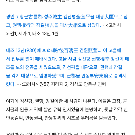
경인 고창군古昌郡 성주城主 김선평金宣平을 대광大匡으로 삼
고, 권행權行과 장길張吉을 대상大相으로 삼았다.
- <고려사
> 권1, 세가 1, 태조 13년 1월
태조 13년(930)에 후백제왕後百濟王 견훤甄萱과 이 고을에
서 전투를 벌여 패배시켰다. 고을 사람 김선평·권행權幸·장길이 태
조를 도와 전공을 세웠으므로, 김선평을 대광으로, 권행과 장길
을 각기 대상으로 임명하였으며, 군郡을 안동부安東府로 승격시
켰다.
- <고려사> 권57, 지리지 2, 경상도 안동부 연혁
여기에 김선평, 권행, 장길이란 세 사람이 나온다. 이들은 고창, 곧
지금의 안동 지역에 살던 유력 인사였음에 분명하며, 뒷날 각각 신
안동김씨, 안동권씨, 안동장씨의 시조로 우러름을 받들었다.
우리가 주목할 것은 두번째(이 숫자, 곧 순서도 중요한 의미를 지