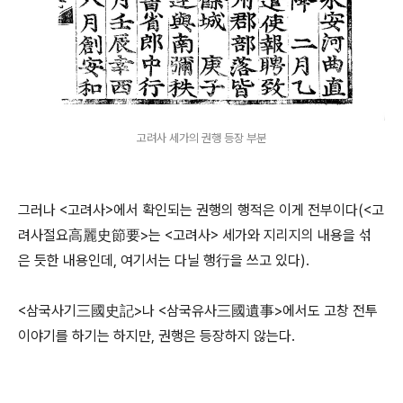
고려사 세가의 권행 등장 부분
그러나 <고려사>에서 확인되는 권행의 행적은 이게 전부이다(<고
려사절요高麗史節要>는 <고려사> 세가와 지리지의 내용을 섞
은 듯한 내용인데, 여기서는 다닐 행行을 쓰고 있다).
<삼국사기三國史記>나 <삼국유사三國遺事>에서도 고창 전투
이야기를 하기는 하지만, 권행은 등장하지 않는다.