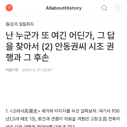
검색하기
AllaboutHistory
티스토리
探古의 일필휘지
난 누군가 또 여긴 어딘가, 그 답
을 찾아서 (2) 안동권씨 시조 권
행과 그 후손
버블티짱
2023. 6. 21. 22:47
1. <고려사高麗史> 세가와 지리지를 우선 살펴보자. 여기서 930
년(고려 태조 13), 왕건과 견훤이 자웅을 겨뤘던 고창古昌 전투의
바로 다음 대목을 찾아보면 다음과 같다.