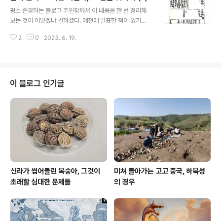
글 내용
평소 존경하는 블로그 주인장께서 이 내용을 한 번 정리해
보는 것이 어떻겠냐 권하셨다. 예전에 발표한 적이 있기는
하지만, 좀 더 쉽게 글로 남겨보고자 한다. 지금까지도 한국
2
0
2023. 6. 19.
에서 알아주는 성씨 중 하나인 "안동권씨安東權氏"에 얽
힌 이야기이다. (미리 밝히자면, 난 안동권씨 친척이 없다.
지인은 몇 분 계시지만.) 1. 인터넷에서 흔히들 찾아보는 나
ㅁ위키에선 "안동권씨"를 이렇게 설명한다. "안동 권씨는
한국의 성씨이다. 시조는 당시 고창古昌에서 별장을 지낸
이 블로그 인기글
태사공太師公 권행이다. 본래 신라의 왕성王姓인 경주 김
씨였으며, 본명이 김행이다. 신라 추존 국왕인 대보공大輔
公 김알지金閼智의 후손이고, 김알지 계열 성씨이다." 이
것이 오늘날 공인된 안동권씨의 출자의식이라 할 수 있겠
다. 이것이 사실인지 아닌지는 일..
신라가 씹어돌린 복숭아, 그것이
미쳐 돌아가는 고고 중국, 하북성
초래할 심대한 문제들
의 경우