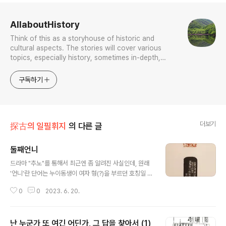
로그 정보
AllaboutHistory
Think of this as a storyhouse of historic and
cultural aspects. The stories will cover various
topics, especially history, sometimes in-depth,
sometimes with a light touch. One constant
approach will be to resist any common sense or
구독하기
generalized viewpoint
더보기
探古의 일필휘지
의 다른 글
둘째언니
글 내용
드라마 "추노"를 통해서 최근엔 좀 알려진 사실인데, 원래
'언니'란 단어는 누이동생이 여자 형(?)을 부르던 호칭일 뿐
만 아니라 남자 아우가 형을 부르는 호칭이기도 했다. 그 실
0
0
2023. 6. 20.
제 용례를 여초 김응현(1927-2007)과 일중 김충현(192
1-2006)에게서 본다. '선경'은 여초 선생의 자다.
난 누군가 또 여긴 어딘가, 그 답을 찾아서 (1)