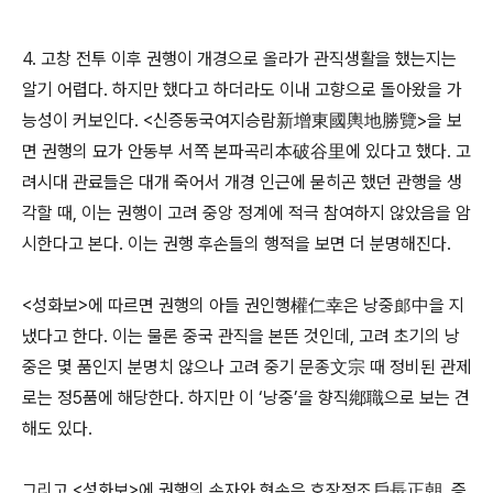
4. 고창 전투 이후 권행이 개경으로 올라가 관직생활을 했는지는
알기 어렵다. 하지만 했다고 하더라도 이내 고향으로 돌아왔을 가
능성이 커보인다. <신증동국여지승람新增東國輿地勝覽>을 보
면 권행의 묘가 안동부 서쪽 본파곡리本破谷里에 있다고 했다. 고
려시대 관료들은 대개 죽어서 개경 인근에 묻히곤 했던 관행을 생
각할 때, 이는 권행이 고려 중앙 정계에 적극 참여하지 않았음을 암
시한다고 본다. 이는 권행 후손들의 행적을 보면 더 분명해진다.
<성화보>에 따르면 권행의 아들 권인행權仁幸은 낭중郎中을 지
냈다고 한다. 이는 물론 중국 관직을 본뜬 것인데, 고려 초기의 낭
중은 몇 품인지 분명치 않으나 고려 중기 문종文宗 때 정비된 관제
로는 정5품에 해당한다. 하지만 이 ‘낭중’을 향직鄕職으로 보는 견
해도 있다.
그리고 <성화보>에 권행의 손자와 현손은 호장정조戶長正朝, 증