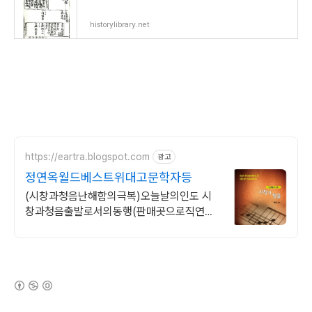
historylibrary.net
https://eartra.blogspot.com
광고
정연옥월드베스트위대고문학자등
(시창과청음난해함의극복)오늘날의인도 시
창과청음출발로서의동행(판매곳으로직연
결)
(새창열림)