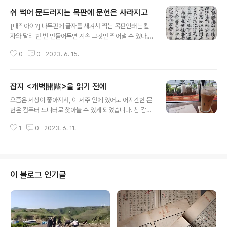
쉬 썩어 문드러지는 목판에 문헌은 사라지고
글 내용
[매직아이?] 나무판에 글자를 새겨서 찍는 목판인쇄는 활
자와 달리 한 번 만들어두면 계속 그것만 찍어낼 수 있다.
하지만 재료가 나무인지라 마모되고 상하기 마련이다. 그
0
0
2023. 6. 15.
런 경우 새로 판을 만들어 보충해야 하지만, 그때도 그게 쉽
지가 않았던 모양이다. 귀찮았는지도 모를 일이다. 그래서
문드러진 목판을 그대로 찍으면 이렇게 나온다. 어떻게 읽
잡지 <개벽開闢>을 읽기 전에
으셨을는지. *** Editor's Note *** 목판은 보통 판대기
글 내용
하나에다 텍스트를 다 쑤셔박는다. 그것이 요새 개념으로
요즘은 세상이 좋아져서, 이 제주 안에 있어도 어지간한 문
는 1쪽 1페이지가 된다. 활자는 글자 하나씩 만들어 그 한
헌은 컴퓨터 모니터로 찾아볼 수 있게 되었습니다. 참 감사
글자씩 텍스트 순서에 따라 틀에다 넣고 배열하고는 그걸
한 일이지요. 하지만 그럼에도 어쩔 수 없이 직접 자료를 찾
로 찍어낸다. 글자의 가변성이라는 측면에서 금속활자가
1
0
2023. 6. 11.
아보러 육지로 나가야만 하기도 합니다(꼭 필요한 자료인
훨씬 보폭이 크다. 목판은 문드러지면 판대기 하나를 새로
데 꼭 그거만 원문공개를 안해줘가지고...). 가려고 날을 잡
짜야 한다. 훼손된 부..
아보는데 거 참 쉽지가 않네요. 어쨌건, 이제 정말 을 읽게
생겼습니다. 도대체 그 잡지가 어떤 잡지기에 내가 쓰려는
글(다시 말하지만 전 고려시대 전공자입니다)에 필요한 자
이 블로그 인기글
료를 실었나 싶더군요. 이에 까페에 자리잡고 이 책을 폈습
니다. 도대체 이란 무엇인가?