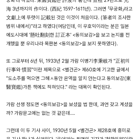
궁화'라 하였다. 東醫寶鑑은 許浚의 著인데 宣祖 29년으로 光
海 3년까지의 作이다. (西紀 1597-1611년). 그러면 「무궁화」라고
文獻上에 뚜렷이 記載된 것은 이것이 처음이다. (筆者의 조사한
범위 내에서)"라고 하였다(여담인데, 이 우호익이라는 분은 일본
에도시대에 '懸吐翻刻한 訂正本' <동의보감>을 보고 논지를 전
개했을 뿐 우리나라 목판본 <동의보감>을 보지 못하였다).
또 그로부터 6년 뒤, 1933년 2월 가람 이병기李秉岐가 "正初의
行事와 慣習"이란 제목으로 <별건곤> 제60호에 기고한 글에서
"도소주를 먹으면 그해ㅅ동안 온역을 알치 안는다고 동의보감(東
醫寶鑑)가튼 책에도 적혀잇다." 라는 대목이 확인된다.
가람 선생 정도면 <동의보감>을 보셨을 법 한데, 과연 갖고 계셨을
까? 가람문고에는 없는 것 같은데....
그런데 이 두 기사 사이, 1930년 5월 <별건곤> 제28호에 흥미로