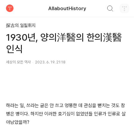
검색하기
AllaboutHistory
티스토리
探古의 일필휘지
1930년, 양의洋醫의 한의漢醫
인식
세상의 모든 역사
2023. 6. 19. 21:18
하라는 일, 쓰라는 글은 안 쓰고 엉뚱한 데 관심을 뻗치는 것도 참
병은 병이다. 하지만 이러한 호기심이 없었던들 인류가 인류로 살
아남았을까?