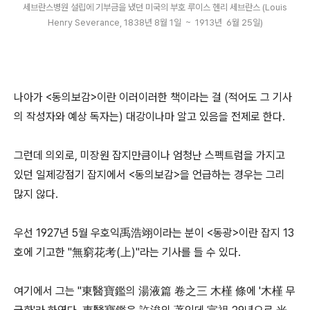
세브란스병원 설립에 기부금을 냈던 미국의 부호 루이스 헨리 세브란스 (Louis
Henry Severance, 1838년 8월 1일 ~ 1913년 6월 25일)
나아가 <동의보감>이란 이러이러한 책이라는 걸 (적어도 그 기사
의 작성자와 예상 독자는) 대강이나마 알고 있음을 전제로 한다.
그런데 의외로, 미장원 잡지만큼이나 엄청난 스펙트럼을 가지고
있던 일제강점기 잡지에서 <동의보감>을 언급하는 경우는 그리
많지 않다.
우선 1927년 5월 우호익禹浩翊이라는 분이 <동광>이란 잡지 13
호에 기고한 "無窮花考(上)"라는 기사를 들 수 있다.
여기에서 그는 "東醫寶鑑의 湯液篇 卷之三 木槿 條에 '木槿 무