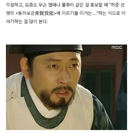
각설하고, 요즘도 무슨 열매나 풀뿌리 같은 걸 홍보할 때 "허준 선
생의 <동의보감東醫寶鑑>에 이르기를 이거는...."하는 식으로 이
야기하는 걸 많이 본다.