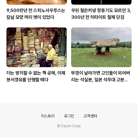
9,500만년 전 스피노사우루스는
우린 철은커녕 청동기도 모르던 3,
칼날 모양 머리 볏이 있었다
300년 전 히타이트 철제 단검
더는 방치할 수 없는 책 공해, 이제
뚜껑이 날아가면 고인돌이 되어버
분서갱유를 단행할 때다
리는 석실분, 일본 석무대 고분의
경우
의안내
티스토리
로그인
고객센터
© Daum Corp.