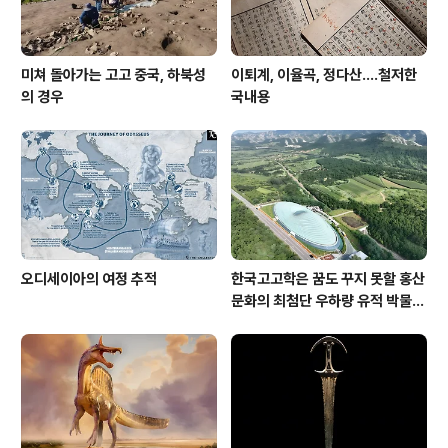
미쳐 돌아가는 고고 중국, 하북성
이퇴계, 이율곡, 정다산....철저한
의 경우
국내용
오디세이아의 여정 추적
한국고고학은 꿈도 꾸지 못할 홍산
문화의 최첨단 우하량 유적 박물관
[신화통신]