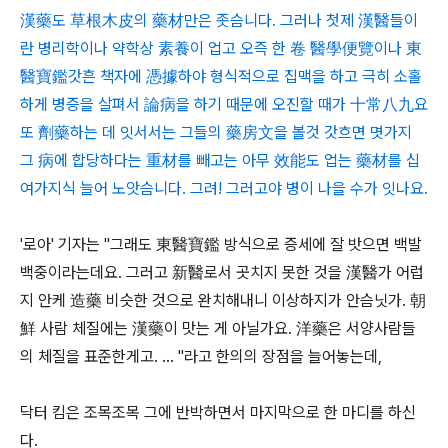
漢藥도 草根木皮의 藥材만은 좃슴니다. 그러나 첫제 漢醫들이
란 병리학이나 약학상 素養이 업고 오즉 한 卷 醫學便覽이나 東
醫寶鑑갓흔 책자에 憑據하야 형식적으로 집맥을 하고 극히 소홀
하게 병증을 살펴서 論病을 하기 때문에 오진할 때가 十常八九요
또 劑藥하는 데 잇서서는 그들의 藥房文을 볼것 갓흐면 몃가지
그 病에 합당하다는 重材를 빼고는 아무 效能도 업는 藥材를 십
여가지식 늘어 노앗슴니다. 그려! 그러고야 병이 나을 수가 잇나요.
'로아' 기자는 "그래도 東醫寶鑑 방식으로 증세에 잘 밧으면 백발
백중이라는데요. 그러고 新醫로서 곳치지 못한 것을 漢醫가 어럽
지 안케 造藥 비슷한 것으로 완치해내니 이상하지가 안슴닛가. 朝
鮮 사람 체질에는 漢藥이 맛는 게 아닐가요. 洋藥은 서양사람들
의 체질을 표준한게고. ... "라고 한의의 장점을 늘어놓는데,
닥터 킴은 조목조목 그에 반박하면서 마지막으로 한 마디를 하신
다.