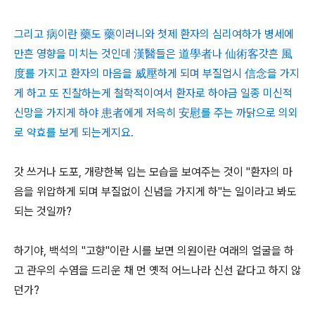
그리고 病이란 藥도 藥이러니와 첫제 환자의 심리여하가 병세에
만흔 영향을 미치는 것인데 漢醫들은 道學者나 仙術客갓흔 風
度를 가지고 환자의 마음을 威壓하게 되며 부질업시 信念을 가지
게 하고 또 진찰하는게 철학적이여서 환자로 하야금 일종 미신적
신망을 가지게 하야 患者에게 저윽히 安慰를 주는 까닭으로 의외
로 약효를 보게 되는게지요.
갓 쓰거나 도포, 개량한복 입는 모습을 보여주는 것이 "환자의 마
음을 위압하게 되며 부질없이 신념을 가지게 하"는 일이라고 봐도
되는 것일까?
하기야, 백석의 "고향"이란 시를 보면 의원이란 여래의 얼굴을 하
고 관우의 수염을 드리운 채 먼 옛적 어느나라 신선 같다고 하지 않
던가?