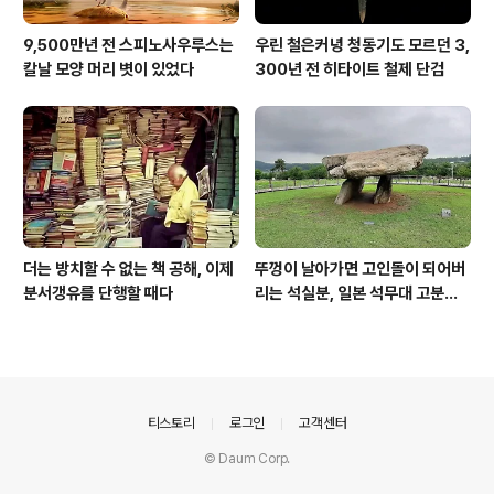
9,500만년 전 스피노사우루스는
우린 철은커녕 청동기도 모르던 3,
칼날 모양 머리 볏이 있었다
300년 전 히타이트 철제 단검
더는 방치할 수 없는 책 공해, 이제
뚜껑이 날아가면 고인돌이 되어버
분서갱유를 단행할 때다
리는 석실분, 일본 석무대 고분의
경우
의안내
티스토리
로그인
고객센터
© Daum Corp.