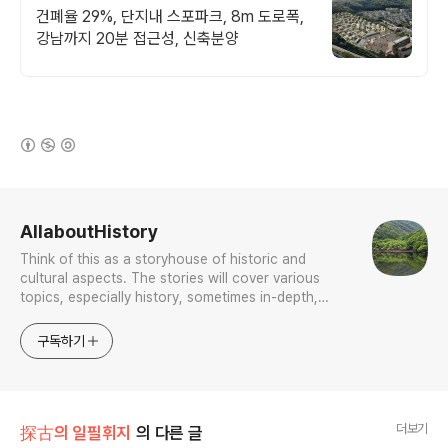
건폐율 29%, 단지내 스포파크, 8m 도로폭,
강남까지 20분 접근성, 신축분양
(새창열림)
로그 정보
AllaboutHistory
Think of this as a storyhouse of historic and
cultural aspects. The stories will cover various
topics, especially history, sometimes in-depth,
sometimes with a light touch. One constant
approach will be to resist any common sense or
구독하기
generalized viewpoint
더보기
探古의 일필휘지
의 다른 글