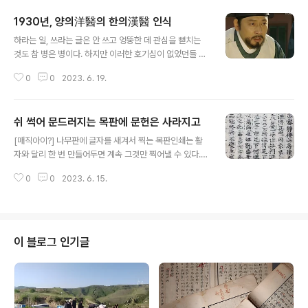
1930년, 양의洋醫의 한의漢醫 인식
글 내용
하라는 일, 쓰라는 글은 안 쓰고 엉뚱한 데 관심을 뻗치는
것도 참 병은 병이다. 하지만 이러한 호기심이 없었던들 인
류가 인류로 살아남았을까?각설하고, 요즘도 무슨 열매나
0
0
2023. 6. 19.
풀뿌리 같은 걸 홍보할 때 "허준 선생의 에 이르기를 이거
는...."하는 식으로 이야기하는 걸 많이 본다. 그렇게 뭐든지
간에 을 끌어들여 근거를 삼기 시작한 것은 언제부터일까?
쉬 썩어 문드러지는 목판에 문헌은 사라지고
예컨대 어떤 신문기사에 인용되었다면, 기사 작성자가 을
글 내용
인용함으로써 자기 주장의 사실성을 증명하고 그 권위를
[매직아이?] 나무판에 글자를 새겨서 찍는 목판인쇄는 활
인정받을 수 있었다는 의미일 것이다. 나아가 이란 이러이
자와 달리 한 번 만들어두면 계속 그것만 찍어낼 수 있다.
러한 책이라는 걸 (적어도 그 기사의 작성자와 예상 독자
하지만 재료가 나무인지라 마모되고 상하기 마련이다. 그
는) 대강이나마 알고 있음을 전제로 한다.그런데 의외로, 미
0
0
2023. 6. 15.
런 경우 새로 판을 만들어 보충해야 하지만, 그때도 그게 쉽
장원 잡지만큼이나 엄청난 스펙트럼을 가지고 있던 일제강
지가 않았던 모양이다. 귀찮았는지도 모를 일이다. 그래서
점기 잡지에서 을 언급하는 경우..
문드러진 목판을 그대로 찍으면 이렇게 나온다. 어떻게 읽
으셨을는지. *** Editor's Note *** 목판은 보통 판대기
하나에다 텍스트를 다 쑤셔박는다. 그것이 요새 개념으로
이 블로그 인기글
는 1쪽 1페이지가 된다. 활자는 글자 하나씩 만들어 그 한
글자씩 텍스트 순서에 따라 틀에다 넣고 배열하고는 그걸
로 찍어낸다. 글자의 가변성이라는 측면에서 금속활자가
훨씬 보폭이 크다. 목판은 문드러지면 판대기 하나를 새로
짜야 한다. 훼손된 부..