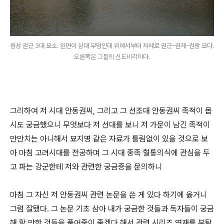
음성 권근 3대 묘소. 왼편이 삼대 무덤인데 위에서부터 차례로 권근-권제-권람 묘다.
오른쪽은 그들의 신도비각이다.
그리하여 저 시대 안동권씨, 그리고 그 선조대 안동권씨 족적이 몹
시도 궁금했으니 무엇보다 저 선대를 보니 저 가문이 남긴 족적이
만만치는 아니해서 묘지명 같은 자료가 틀림없이 있을 것으로 보
아 마침 고려시대를 전공하며 그 시대 종족 혈통의식에 관심을 두
고 파는 강군한테 저와 관련한 궁금증을 문의하니
마침 그 자신 저 안동권씨 관련 논문을 쓴 게 있다 하기에 옳거니
그럼 잘됐다. 그 논문 기초 삼아 내가 궁금한 것들과 독자들이 궁금
해 할 만한 것들을 풀어줌이 좋겠다 해서 관련 시리즈 연재를 부탁