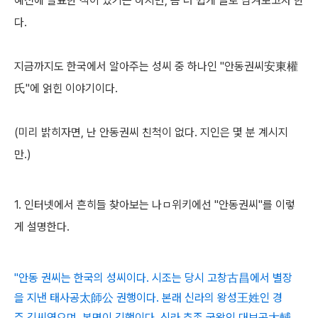
예전에 발표한 적이 있기는 하지만, 좀 더 쉽게 글로 남겨보고자 한
다.
지금까지도 한국에서 알아주는 성씨 중 하나인 "안동권씨安東權
氏"에 얽힌 이야기이다.
(미리 밝히자면, 난 안동권씨 친척이 없다. 지인은 몇 분 계시지
만.)
1. 인터넷에서 흔히들 찾아보는 나ㅁ위키에선 "안동권씨"를 이렇
게 설명한다.
"안동 권씨는 한국의 성씨이다. 시조는 당시 고창古昌에서 별장
을 지낸 태사공太師公 권행이다. 본래 신라의 왕성王姓인 경
주 김씨였으며, 본명이 김행이다. 신라 추존 국왕인 대보공大輔