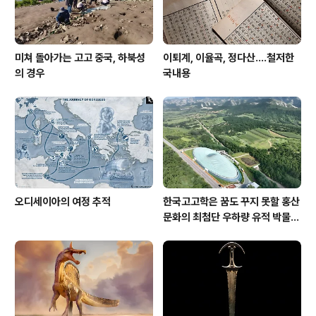
미쳐 돌아가는 고고 중국, 하북성
이퇴계, 이율곡, 정다산....철저한
의 경우
국내용
오디세이아의 여정 추적
한국고고학은 꿈도 꾸지 못할 홍산
문화의 최첨단 우하량 유적 박물관
[신화통신]