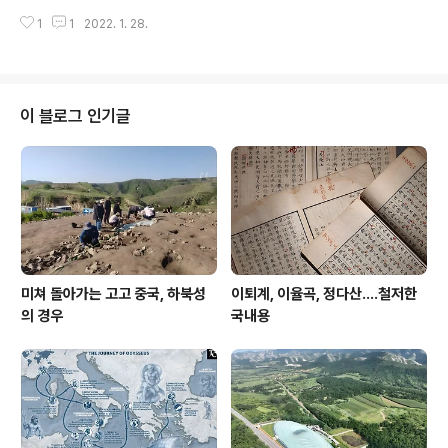
게 주도된 흔적이 있다는 뜻이다. 이 때문에 말 사육이 본격
에서 검출한 간흡충 란에서 추출한 DNA분석 결과이다. 'G
화 하기 위해서는 일본은 4세기 말-5세기 초까지 기다려
1
1
2022. 1. 28.
enetic analysis of ancient Clonorchis sinensis e
야 했고, 한반도는 이보다는 이르지만 강력한 정치체의 출
ggs from Goryeong mummy of Joseon dynasty
현까지 기다려야 말 사육이 본격화 ..
period' 이라는 제목으로 22년 1월호에 출판 예정. [2]
단국대학교 동양학연구소 '동양학'지: 동아시아 닭사육과
관련하여 발굴현장에서 확인되는 유존체를 대상으로 전개
이 블로그 인기글
된 최근까지 한-중-일 삼국 연구 동향을 정리하여 출판하
였다. '동아시아 닭 사육의 확립 과정 및 그 역사적 전개– 동
물고고학 최신 분석기법의 적용 사례를 중심으로' 라는 제
목으로 1월 말..
미쳐 돌아가는 고고 중국, 하북성
이퇴계, 이율곡, 정다산....철저한
의 경우
국내용