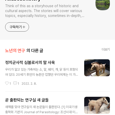
Think of this as a storyhouse of historic and
cultural aspects. The stories will cover various
topics, especially history, sometimes in-depth,
sometimes with a light touch. One constant
approach will be to resist any common sense or
구독하기
generalized viewpoint
더보기
노년의 연구
의 다른 글
정치군사적 심볼로서의 말 사육
글 내용
우리가 알고 있는 가축에는 소, 말, 돼지, 개, 닭 등이 포함되
어 있다. 20세기 후반의 농촌만 접했던 우리에게는 이 가
축들은 농가의 재산이자 노동력, 단백질 원으로서 모두 비
1
1
2022. 2. 8.
슷비슷해 보이지만, 실제로 이 가축들은 사육화의 과정도
다르고 도입의 동기도 차이가 있어 역사를 거슬러 올라갈
수록 서로간에 상당한 차이를 보인다. 그 중에서도 특이한
곧 출판되는 연구실 새 글들
것은 말이다. 말은 한국과 일본 사회에서는 도입 초기부터
글 내용
정치군사적 심볼로서 도입되었다. 농가와는 별 상관없는
새해를 맞아 연구실의 새 논문들이 출판된다. [1] 미국기생
동기에서 도입되었고 말 사육 자체도 국가에 의해 강력하
충학회 기관지 Journal of Parasitology: 조선시대 미라