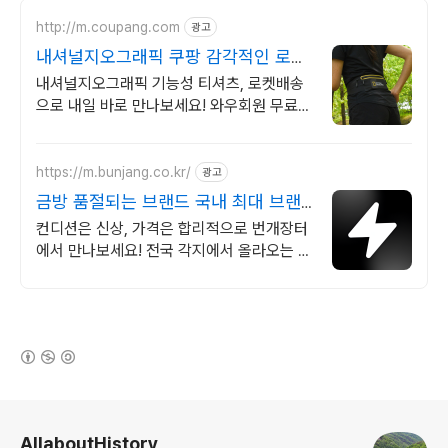
http://m.coupang.com
광고
내셔널지오그래픽 쿠팡 감각적인 로고
디자인
내셔널지오그래픽 기능성 티셔츠, 로켓배송
으로 내일 바로 만나보세요! 와우회원 무료배
송과 30일 반품, 캐시 적립까지! 믿고 사는
쿠팡.
https://m.bunjang.co.kr/
광고
금방 품절되는 브랜드 국내 최대 브랜
드 중고거래
컨디션은 신상, 가격은 합리적으로 번개장터
에서 만나보세요! 전국 각지에서 올라오는 전
국구 최다 상품 매일 10만 개 이상의 신규 상
품 업로드
(새창열림)
로그 정보
AllaboutHistory