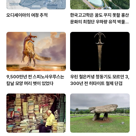
오디세이아의 여정 추적
한국고고학은 꿈도 꾸지 못할 홍산
문화의 최첨단 우하량 유적 박물관
[신화통신]
9,500만년 전 스피노사우루스는
우린 철은커녕 청동기도 모르던 3,
칼날 모양 머리 볏이 있었다
300년 전 히타이트 철제 단검