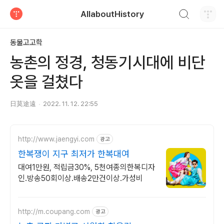
검색하기
AllaboutHistory
티스토리
동물고고학
농촌의 정경, 청동기시대에 비단
옷을 걸쳤다
日莫途遠
2022. 11. 12. 22:55
http://www.jaengyi.com
광고
한복쟁이 지구 최저가 한복대여
대여1만원, 적립금30%, 5천여종의한복디자
인.방송50회이상.배송2만건이상.가성비
http://m.coupang.com
광고