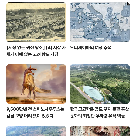
[시장 없는 귀신 왕조] (4) 시장 자
오디세이아의 여정 추적
체가 아예 없는 고려 왕도 개경
9,500만년 전 스피노사우루스는
한국고고학은 꿈도 꾸지 못할 홍산
칼날 모양 머리 볏이 있었다
문화의 최첨단 우하량 유적 박물관
[신화통신]