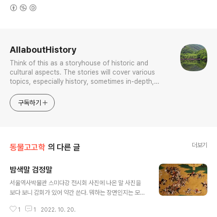
(새창열림)
로그 정보
AllaboutHistory
Think of this as a storyhouse of historic and
cultural aspects. The stories will cover various
topics, especially history, sometimes in-depth,
sometimes with a light touch. One constant
approach will be to resist any common sense or
구독하기
generalized viewpoint
더보기
동물고고학
의 다른 글
밤색말 검정말
글 내용
서울역사박물관 스미다강 전시회 사진에 나온 말 사진을
보다 보니 감회가 있어 약간 쓴다. 뭐하는 장면인지는 모르
겠다. 에도에서 전쟁을 하고 있을 리는 없고 제대로 된 무장
1
1
2022. 10. 20.
도 아닌만큼 아마 간단한 연습장면이 아닐까 하는데. 색깔