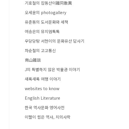
기호철의 잡동산이雜同散異
오세윤의 photogallery
유춘동의 도서문화와 세책
여송은의 뮤지엄톡톡
우당당탕 서현이의 문화유산 답사기
차순철의 고고통신
南山雜談
J의 특별하지 않은 박물관 이야기
새록새록 여행 이야기
websites to know
English Literature
한국 역사문화 영어사전
이빨이 씹은 역사, 치의사학