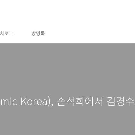
치로그
방명록
mic Korea), 손석희에서 김경