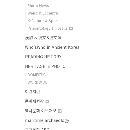
Photo News
Weird & Eccentric
K-Culture & Sports
Paleontology & Fossils
漢詩 & 漢文&漢文法
Who'sWho in Ancient Korea
READING HISTORY
HERITAGE in PHOTO
DOMESTIC
WORDWIDE
이런저런
문화재현장
역사문화 이모저모
maritime archaeology
고고과학 ABC