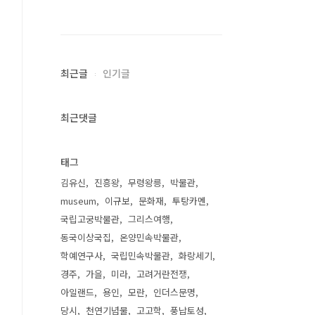
최근글
인기글
최근댓글
태그
김유신
진흥왕
무령왕릉
박물관
museum
이규보
문화재
투탕카멘
국립고궁박물관
그리스여행
동국이상국집
온양민속박물관
학예연구사
국립민속박물관
화랑세기
경주
가을
미라
고려거란전쟁
아일랜드
용인
모란
인더스문명
당시
천연기념물
고고학
풍납토성