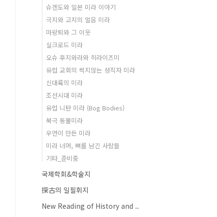
슈겐도와 일본 미라 이야기
극지와 고지의 얼음 미라
마왕퇴와 그 이웃
실크로드 미라
오슈 후지와라와 히라이즈미
유럽 교회의 썩지않는 성직자 미라
신대륙의 미라
조선시대 미라
유럽 니탄 미라 (Bog Bodies)
북극 동물미라
우연이 만든 미라
미라 너머, 뼈를 남긴 사람들
기타_준비중
국제학회&학술지
探古의 일필휘지
New Reading of History and ..