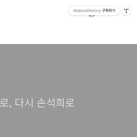
AllaboutHistory
구독하기
수로, 다시 손석희로