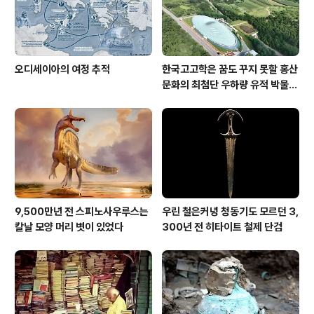
오디세이아의 여정 추적
한국고고학은 꿈도 꾸지 못할 홍산
문화의 최첨단 우하량 유적 박물관
[신화통신]
9,500만년 전 스피노사우루스는
우린 철은커녕 청동기도 모르던 3,
칼날 모양 머리 볏이 있었다
300년 전 히타이트 철제 단검