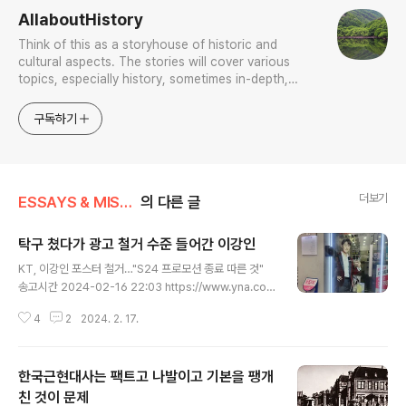
AllaboutHistory
Think of this as a storyhouse of historic and
cultural aspects. The stories will cover various
topics, especially history, sometimes in-depth,
sometimes with a light touch. One constant
approach will be to resist any common sense or
구독하기
generalized viewpoint
더보기
ESSAYS & MISCELLANIES
의 다른 글
탁구 쳤다가 광고 철거 수준 들어간 이강인
글 내용
KT, 이강인 포스터 철거…"S24 프로모션 종료 따른 것"
송고시간 2024-02-16 22:03 https://www.yna.co.k
r/view/AKR20240216156700017?section=spor
4
2
2024. 2. 17.
ts&site=popularnews_view KT, 이강인 포스터 철
거…"S24 프로모션 종료 따른 것" | 연합뉴스(서울=연합
뉴스) 오규진 기자 = 축구대표팀 내분 사태의 중심에 선 이
한국근현대사는 팩트고 나발이고 기본을 팽개
강인(파리 생제르맹)을 광고 모델로 기용한 KT[030200]
가 진행하는 ...www.yna.co.kr 예상한 대로다. 단순 치기
친 것이 문제