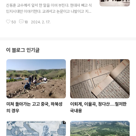
글 내용
라고 보기엔 책임져야 할 일이 너무 많았으니 무엇보다 금
신동훈 교수께서 앞서 한 말을 이어 부친다. 현대사 빼고 식
전 손실 또한 막대하다. 혹자야 아직 어리니, 외국에서 오래
민지시대만 이야기한다. 교과서고 논문이고 나발이고 지금
생활했으니 이해할 만하다 하겠지만, 외국생활 오래해서?
이 순간에도 수십 편 논문이 쏟아져 나오고, 또 국사편찬위
웃기는 소리 하지 ..
50
18
2024. 2. 17.
원회니 뭐니 하는 관변 기관들이 무수한 역사 서비스를 하
고 자빠졌지만, 이 식민지시대와 그 직전 어간 꼬라지를 보
면 도대체 저런 악정에도 한민족이 인종청소 당하지 않고
어찌 살았는지가 궁금할 정도로 처참해서 어찌 35년간이
나 그렇게 매질만 당하고 총칼에 찔리고 쏘이고서도 이렇
이 블로그 인기글
게 한민족이 살아남았는지 알 수가 없다. 저네들이 주장하
는 대로라면 한민족은 10년이 되지 않아 이 지구상에서 멸
종했어야 하는 까닭이다. 식민통치를 무슨 총칼로 하니 이
썩을 놈들아. 맨 총칼로 찔러대고 쏘아대면서 어찌 통치를
한단 말인가? 내가 궁금한 것은 조선 ..
미쳐 돌아가는 고고 중국, 하북성
이퇴계, 이율곡, 정다산....철저한
의 경우
국내용