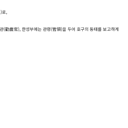
)로,
관(勸農官), 한성부에는 관령(管領)을 두어 호구의 동태를 보고하게