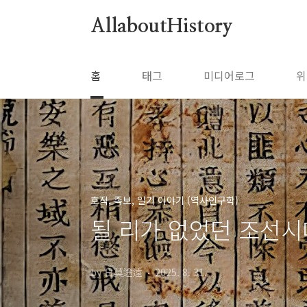
본문 바로가기
AllaboutHistory
홈
태그
미디어로그
위
호적, 족보, 일기 이야기 (역사인구학)
될 리가 없었던 조선
by 日莫途遠
2025. 8. 31.