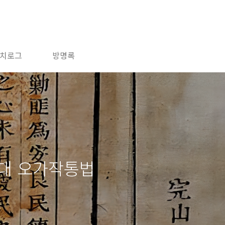
치로그
방명록
시대 오가작통법