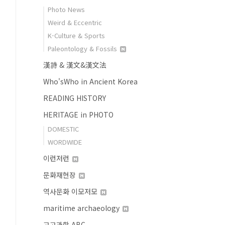
Photo News
Weird & Eccentric
K-Culture & Sports
Paleontology & Fossils
漢詩 & 漢文&漢文法
Who'sWho in Ancient Korea
READING HISTORY
HERITAGE in PHOTO
DOMESTIC
WORDWIDE
이런저런
문화재현장
역사문화 이모저모
maritime archaeology
고고과학 ABC