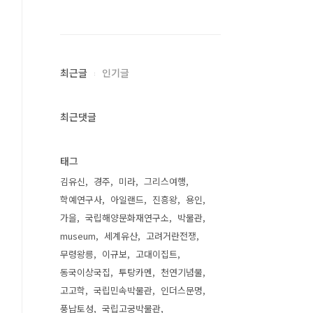
최근글
인기글
최근댓글
태그
김유신
경주
미라
그리스여행
학예연구사
아일랜드
진흥왕
용인
가을
국립해양문화재연구소
박물관
museum
세계유산
고려거란전쟁
무령왕릉
이규보
고대이집트
동국이상국집
투탕카멘
천연기념물
고고학
국립민속박물관
인더스문명
풍납토성
국립고궁박물관