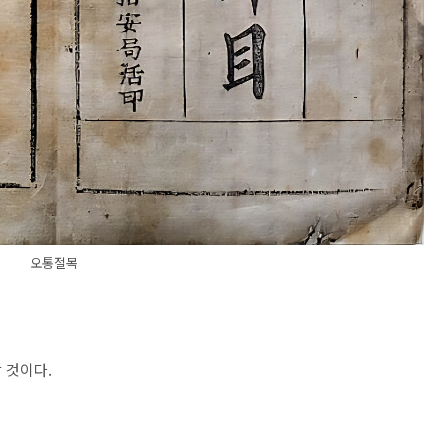
오통절목
 것이다.