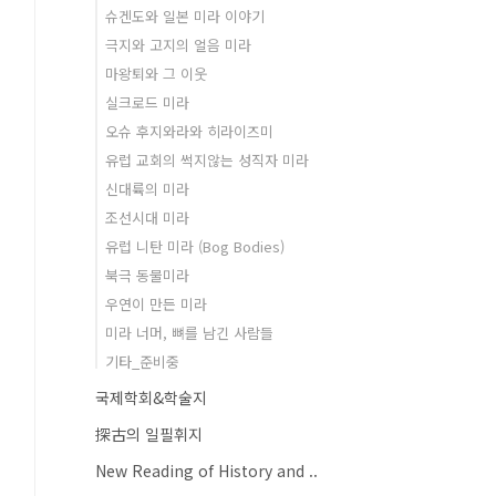
슈겐도와 일본 미라 이야기
극지와 고지의 얼음 미라
마왕퇴와 그 이웃
실크로드 미라
오슈 후지와라와 히라이즈미
유럽 교회의 썩지않는 성직자 미라
신대륙의 미라
조선시대 미라
유럽 니탄 미라 (Bog Bodies)
북극 동물미라
우연이 만든 미라
미라 너머, 뼈를 남긴 사람들
기타_준비중
국제학회&학술지
探古의 일필휘지
New Reading of History and ..