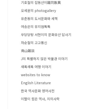
기호철의 잡동산이雜同散異
오세윤의 photogallery
유춘동의 도서문화와 세책
여송은의 뮤지엄톡톡
우당당탕 서현이의 문화유산 답사기
차순철의 고고통신
南山雜談
J의 특별하지 않은 박물관 이야기
새록새록 여행 이야기
websites to know
English Literature
한국 역사문화 영어사전
이빨이 씹은 역사, 치의사학