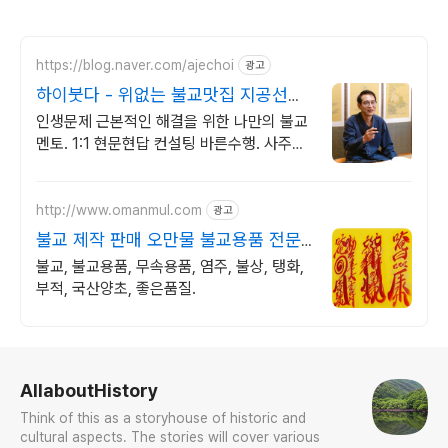
https://blog.naver.com/ajechoi
광고
하이붓다 - 위없는 불교맛집 지공선사
TV 유튜브 운영
인생문제 근본적인 해결을 위한 나만의 불교
멘토. 1:1 현문현답 컨설팅 바른수행. 사주알
고리즘, 붓다 장애를 말하다(2016우수출판
콘텐츠) 저자와의 특별한 만남
http://www.omanmul.com
광고
불교 제작 판매 오만물 불교용품 전문
점
불교, 불교용품, 무속용품, 염주, 불상, 탱화,
부적, 국산양초, 좋은품질.
로그 정보
AllaboutHistory
Think of this as a storyhouse of historic and
cultural aspects. The stories will cover various