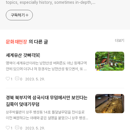
topics, especially history, sometimes in-depth,
sometimes with a light touch. One constant
approach will be to resist any common sense or
구독하기
generalized viewpoint
더보기
문화재현장
의 다른 글
세계유산 갓빠각閣
글 내용
명색이 세계유산이라는 남한산성 버퍼존도 아닌 등재구역
안에 있으며 더구나 저 장경사는 남한산성 쌓으면서, 또 구
간별 성벽을 맡아 축조한 당당한 주체로써 그 명맥이 지금
1
0
2023. 5. 29.
까지도 이어지며, 그런 까닭에 저 사찰 자체가 세계유산 일
부임에도 대웅전 뒤안 수풀 속 산신각은 저 모양이라 그제
죽죽 내린 비도 있고 그것이 아니라 해도 비가 죽죽 새는 바
경북 북부지역 삼국시대 무덤에서만 보인다는
람에 저 모양 저꼴이라 저 모습 한참이나 바라보다가 주지
스님께 조심스레 말씀드렸다. "주지스님, 산신각 이름 바꾸
길쭉이 덧대기무덤
글 내용
시죠. 갓빠각으로"
상주박물관이 상주 병성동 14호 돌덧널무덤을 전시실로
이전 복원하고는 아래와 같은 설명을 붙였으니 상주 병성
동 헌신동 일대의 중부내륙고속도로 건설로 따른 구제발굴
1
0
2023. 5. 29.
조사에서 확인한 6세기 경의 삼국시대 고분으로 지하에 깊