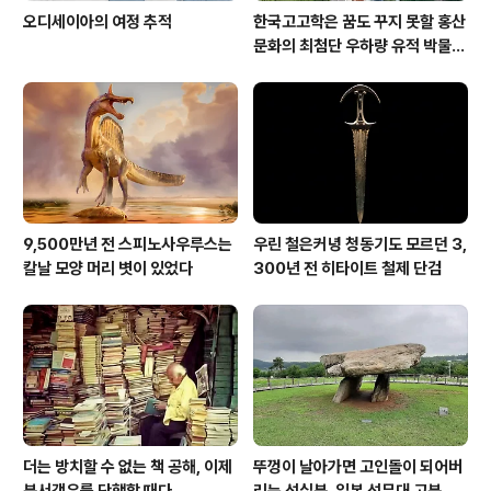
오디세이아의 여정 추적
한국고고학은 꿈도 꾸지 못할 홍산
문화의 최첨단 우하량 유적 박물관
[신화통신]
9,500만년 전 스피노사우루스는
우린 철은커녕 청동기도 모르던 3,
칼날 모양 머리 볏이 있었다
300년 전 히타이트 철제 단검
더는 방치할 수 없는 책 공해, 이제
뚜껑이 날아가면 고인돌이 되어버