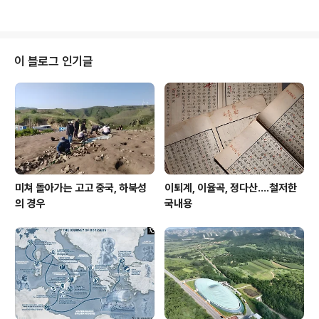
은 움을 파고 깬돌 등으로 직사각형 덧널을 짠 형태의 돌덧
널무덤이다. 이 무덤에서는 짧은목항아리, 굽다리접시, 금
귀걸이 등 총 25점의 유물이 출토되었다. 무덤 특징은 일
반적인 돌덧널무덤이 한 사람의 시신을 묻는 것과는 달리
이 블로그 인기글
한쪽 단벽斷壁을 제거하고 달아내어 덧널을 연장한 후 2
차로 시신을 묻었다는 점이다. 이러한 형태는 한반도에서
경북북부 지방에서만 현재까지 확인되어 이 지역 고분 성
격을 알 수 있는 중요한 자료다. 이걸 우째 봐야 하는지 언
뜻 단안이 서지 않는다. 조사단 판단미스일 가능성..
미쳐 돌아가는 고고 중국, 하북성
이퇴계, 이율곡, 정다산....철저한
의 경우
국내용