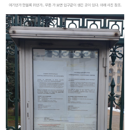
여기던가 한블록 위던가.. 무튼 가 보면 입구같이 생긴 곳이 있다. 아래 사진 참조.