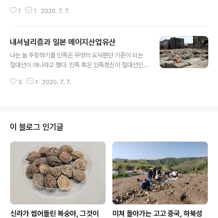
어 개주기는커녕 죽조차 쑤어본적 없다. 우리가 싸우고 새
1
1
2020. 7. 7.
겨야 할 것은 일제의 만행도, 아베의 망언도 아니며, 그에
따른 민족의 상흔 역시 더더구나 아니니 인류 보편의 가치
가 바로 그것이다. 그 자리에 왜 맨날 민족인가? 일본의 산
내셔널리즘과 일본 메이지산업유산
업유산 등재에 우리가 제동을 조금이나만 건 무기는 민족
글 내용
이 아니라 인권 human rights였다. 둘이 무슨 차이가 있
나는 늘 주장하기를 민족은 무엇의 도덕판단 기준이 되는
냐고? 반딧불과 번갯불의 차이다. Against their will the
절대선이 아니라고 했다. 민족 혹은 민족정신이 절대선인
y were forced to work under harsh conditions.
대표가 나찌즘 파시즘이다. 이번에 세계유산에 등재된 일
여기에 무슨 민족이 있는가? 사람답게 살 권리만이 있을 뿐
3
1
2020. 7. 7.
본 산업유산. 그 현장에서 혹사당한 이는 조선인 뿐만 아니
이다. 이 자리의 their 혹은 they..
라 중국인도 다수였고 연합국 포로도 있었지만 실은 절대
다수가 일본 내지인이었다. 우리가 접근해야 하는 도덕기
준은 인권 human rights 이다. 인권 역시 근자에 비판받
는 측면이 있지만 현재로서는 이보다 나은 판단기준을 찾
이 블로그 인기글
기는 어렵다. 나는 늘 이 인권이라는 말을 맹자를 원용해 핵
심이 불인지심不忍之心이라 풀어쓴다. 인간으로서 차마
하지 말아야 할 짓거리가 저들 노동현장에서 자행됐다. 이
번 등재결정문 각주가 인용한 강제노동 피해국엔 코리언즈
가 대서특필되고 그러면서 나머지 피해자들은 o..
신라가 씹어돌린 복숭아, 그것이
미쳐 돌아가는 고고 중국, 하북성