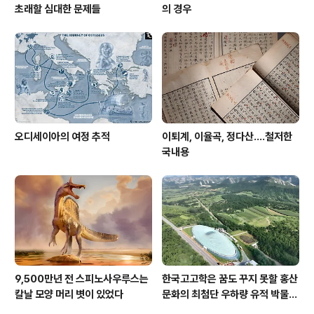
초래할 심대한 문제들
의 경우
오디세이아의 여정 추적
이퇴계, 이율곡, 정다산....철저한
국내용
9,500만년 전 스피노사우루스는
한국고고학은 꿈도 꾸지 못할 홍산
칼날 모양 머리 볏이 있었다
문화의 최첨단 우하량 유적 박물관
[신화통신]