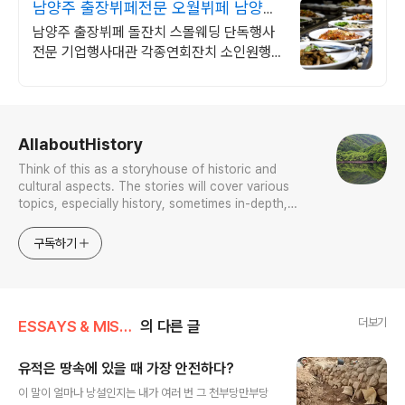
남양주 출장뷔페전문 오월뷔페 남양주
프리미엄 행사전문뷔페
남양주 출장뷔페 돌잔치 스몰웨딩 단독행사
전문 기업행사대관 각종연회잔치 소인원행
사 최고의 음식과 최상의 서비스로 감동을 선
사하는 오월뷔페 입니다.
로그 정보
AllaboutHistory
Think of this as a storyhouse of historic and
cultural aspects. The stories will cover various
topics, especially history, sometimes in-depth,
sometimes with a light touch. One constant
approach will be to resist any common sense or
구독하기
generalized viewpoint
더보기
ESSAYS & MISCELLANIES
의 다른 글
유적은 땅속에 있을 때 가장 안전하다?
글 내용
이 말이 얼마나 낭설인지는 내가 여러 번 그 천부당만부당