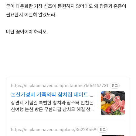
굳이 다문화란 거창 신조어 동원하지 않더래도 왜 잡종과 혼종이
필요한지 여실히 알겠노라.
비단 꽃이여야 하리오.
https://m.place.naver.com/restaurant/1656167731
광고
논산가성비 가족외식 참치집 데이트 가
족모임 최적화
상견례 기념일 특별한 참치와 랍스터 만찬논
산여행 논산 방문 무한리필 참치로 해결 상견
례 논산여행객들이 인정한 가성비좋고 분위
기좋은 맛집 가족식사
https://m.place.naver.com/place/35228559
광고