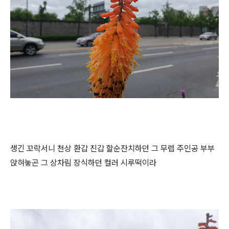
생긴 꼬락서니 천상 환갑 진갑 할순잔치하던 그 무렙 주인공 부부
앉혀놓곤 그 상차림 장식하던 컬러 시루떡이라