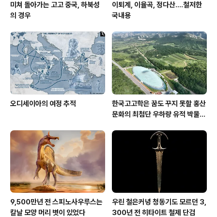
미쳐 돌아가는 고고 중국, 하북성
이퇴계, 이율곡, 정다산....철저한
의 경우
국내용
오디세이아의 여정 추적
한국고고학은 꿈도 꾸지 못할 홍산
문화의 최첨단 우하량 유적 박물관
[신화통신]
9,500만년 전 스피노사우루스는
우린 철은커녕 청동기도 모르던 3,
칼날 모양 머리 볏이 있었다
300년 전 히타이트 철제 단검