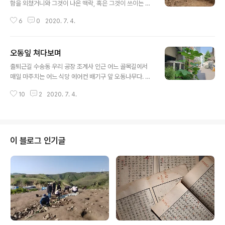
함을 외쳤거니와 그것이 나온 맥락, 혹은 그것이 쓰이는 맥
락 모조리를 부정하고 싶지도 많고, 그 정당성 일부는 인정
6
0
2020. 7. 4.
하고 싶거니와 그럼에도 저 말이 한국문화재현장을 망치는
제1 주범이라는 데는 이론이 있을 수 없다. 첫째 저 말은 저
에 종사하는 자들이 마그나 카르타처럼 되뇌이지만, 속셈
오동잎 쳐다보며
과 허울이 언제나 충돌하며 언제나 저 말은 까서 보고싶다
글 내용
는 말과 등치한다. 저 말..언뜻 들으면 참 있어 보인다. 와!
출퇴근길 수송동 우리 공장 조계사 인근 어느 골목길에서
멋있는 말이구나 한다. 하지만 그런 모토를 내건 사람들이
매일 마주치는 어느 식당 에어컨 배기구 앞 오동나무다. 아
종사하는 분야를 고고학이라 하거니와 저런 말 되뇌이면서
직 나무라기엔 풀에 가까운 상태지만 그것이 쑥쑥 커가는
짐짓 문화재보호자임을 자처하면서도, 저들은 발굴없이는
10
2
2020. 7. 4.
모습을 물끄러미 바라보며 오늘은 또 얼마나 자랐나 살핀
존재할 수도 없고 존재가치도 없다는 형용모순을 산다. 일
다. 콘크리트가 없거나 갈라진 틈을 어케든 비집고 들어간
전에 일선 대학 교육현장에서 고..
오동 씨앗이 어찌하여 예까지 오게 되었는지는 알 수 없는
노릇이나 암튼 오동은 번식욕 혹은 번식력이 죽기 직전 솔
방울을 비처럼 뿌리는 소나무보다 왕성한 것만은 틀림없
이 블로그 인기글
다. 콘크리트 도시 곳곳에서 저리 발아했다가 나무가 되기
전 뽑힌 오동이 어디 한두 그루 혹은 포기겠는가? 기와 건
물 폐가 지붕에도 어김없이 뿌릴 박는데 재수없는 놈은 사
람 사는 한옥 지붕에 발아했다간 이내 뜯기고 만다. 지붕을
망치는 까닭이다. 이젠 내 키보다 훌쩍 자..