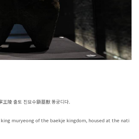
王陵 출토 진묘수鎭墓獸 똥궁디다.
king muryeong of the baekje kingdom, housed at the nati