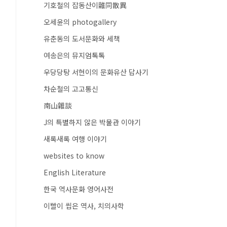
기호철의 잡동산이雜同散異
오세윤의 photogallery
유춘동의 도서문화와 세책
여송은의 뮤지엄톡톡
우당당탕 서현이의 문화유산 답사기
차순철의 고고통신
南山雜談
J의 특별하지 않은 박물관 이야기
새록새록 여행 이야기
websites to know
English Literature
한국 역사문화 영어사전
이빨이 씹은 역사, 치의사학