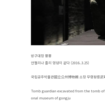
방구대장 뿡뿡
안젤리나 졸리 엉덩이 같다 (2016..3.25)
국립공주박물관國立公州博物館 소장 무령왕릉武寧
Tomb guardian excavated from the tomb of 
onal museum of gongju