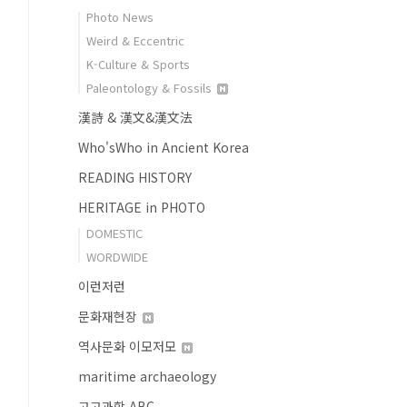
Photo News
Weird & Eccentric
K-Culture & Sports
Paleontology & Fossils
漢詩 & 漢文&漢文法
Who'sWho in Ancient Korea
READING HISTORY
HERITAGE in PHOTO
DOMESTIC
WORDWIDE
이런저런
문화재현장
역사문화 이모저모
maritime archaeology
고고과학 ABC