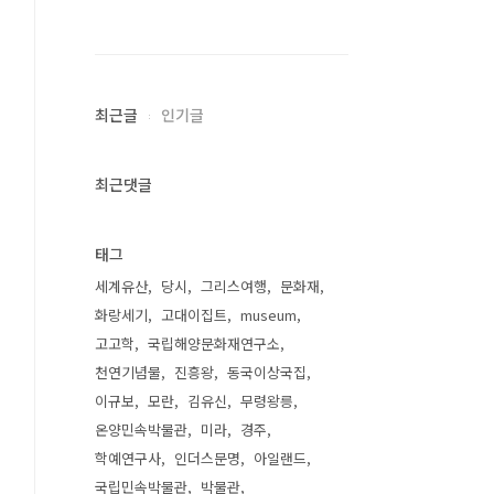
최근글
인기글
최근댓글
태그
세계유산
당시
그리스여행
문화재
화랑세기
고대이집트
museum
고고학
국립해양문화재연구소
천연기념물
진흥왕
동국이상국집
이규보
모란
김유신
무령왕릉
온양민속박물관
미라
경주
학예연구사
인더스문명
아일랜드
국립민속박물관
박물관