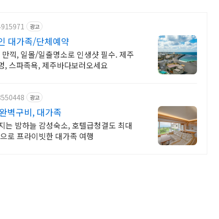
4915971
광고
0인 대가족/단체예약
 만끽, 일몰/일출명소로 인생샷 필수. 제주
멍, 스파족욕, 제주바다보러오세요
3550448
광고
완벽구비, 대가족
아지는 밤하늘 감성숙소, 호텔급청결도 최대
닝룸으로 프라이빗한 대가족 여행