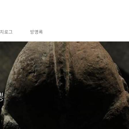
치로그
방명록
뿡