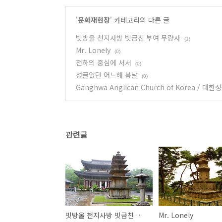
'
문화재현장
' 카테고리의 다른 글
빗방울 천지사방 빗금친 부여 무량사
(1)
Mr. Lonely
(0)
천하의 중심에 서서
(0)
성글었던 어느해 봄날
(0)
Ganghwa Anglican Church of Korea
관련글
빗방울 천지사방 빗금친 부여 무량사
Mr. Lonely