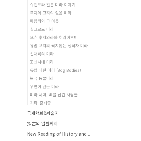
슈겐도와 일본 미라 이야기
극지와 고지의 얼음 미라
마왕퇴와 그 이웃
실크로드 미라
오슈 후지와라와 히라이즈미
유럽 교회의 썩지않는 성직자 미라
신대륙의 미라
조선시대 미라
유럽 니탄 미라 (Bog Bodies)
북극 동물미라
우연이 만든 미라
미라 너머, 뼈를 남긴 사람들
기타_준비중
국제학회&학술지
探古의 일필휘지
New Reading of History and ..