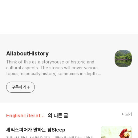
로그 정보
AllaboutHistory
Think of this as a storyhouse of historic and
cultural aspects. The stories will cover various
topics, especially history, sometimes in-depth,
sometimes with a light touch. One constant
approach will be to resist any common sense or
구독하기
generalized viewpoint
더보기
English Literature
의 다른 글
셰익스피어가 말하는 잠Sleep
글 내용