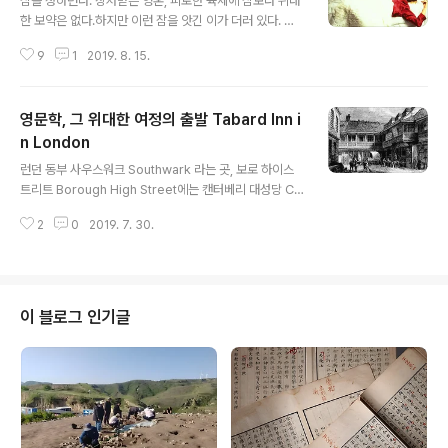
잠을 청하련다. 상처받은 영혼, 피로한 육체에 잠보다 위대
한 보약은 없다.하지만 이런 잠을 앗긴 이가 더러 있다. 우
리는 그런 증상을 불면증이라 하며, 그런 증상을 앓는 이를
9
1
2019. 8. 15.
불면증환자라 한다. 잠이란 무엇인가? 셰익스피어가 Mac
beth 입을 빌려 잠이 무엇인지 정의한 적이 있다. 어떤 목
소리를 들은 듯 한데? "더는 자지 못하리라. 맥베스가 잠을
영문학, 그 위대한 여정의 출발 Tabard Inn i
살해한다"고 말야. 아무 죄 없는 잠, 걱정이라는 뒤엉킨 실
타래를 풀어주는 잠, 하루하루 삶의 위안이며, 고된 노동의
n London
글 내용
목욕탕이고 상처받은 영혼의 진정제이며, 위대한 자연의
런던 동부 사우스워크 Southwark 라는 곳, 보로 하이스
두번째 과정이고 삶이란 축제에 가장 중요한 영양을 공급
트리트 Borough High Street에는 캔터베리 대성당 Ca
하는 그 잠 말이지. Methought I heard a voice cry,
nterbury Cathedral 과 도버 Dover 로 가는 길목에 19
“Sleep no more! M..
2
0
2019. 7. 30.
세기까지 타바드 Tabard 라는 숙박시설이 있었다. 그 유
래는 오래되어 이 대성당 순례길을 소재로 삼은 14세기 영
문학의 금자탑 제프리 초서 Geoffry Chaucer의 《캔터
베리 테일즈 the Canterbury Tales》 를 보면 이곳으로
순례를 떠나는 사람들이 묵어가는 곳으로 등장한다. From
이 블로그 인기글
The Canterbury Tales:General Prologuelines 1-
42: Introduction Here bygynneth the Book of th
e Tales of Caunterbury ..