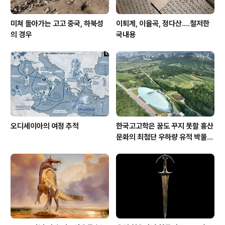
미쳐 돌아가는 고고 중국, 하북성
이퇴계, 이율곡, 정다산....철저한
의 경우
국내용
오디세이아의 여정 추적
한국고고학은 꿈도 꾸지 못할 홍산
문화의 최첨단 우하량 유적 박물관
[신화통신]