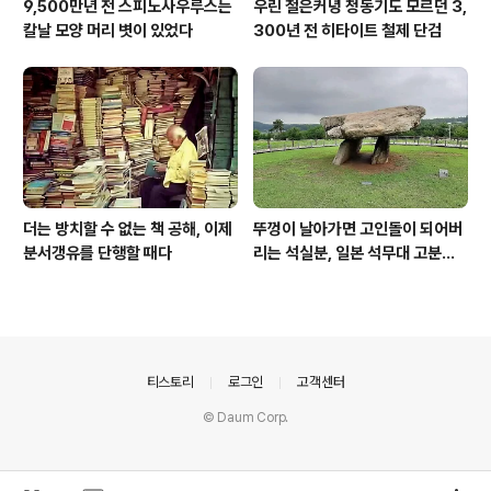
9,500만년 전 스피노사우루스는
우린 철은커녕 청동기도 모르던 3,
칼날 모양 머리 볏이 있었다
300년 전 히타이트 철제 단검
더는 방치할 수 없는 책 공해, 이제
뚜껑이 날아가면 고인돌이 되어버
분서갱유를 단행할 때다
리는 석실분, 일본 석무대 고분의
경우
의안내
티스토리
로그인
고객센터
© Daum Corp.