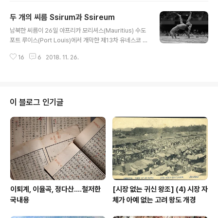
를 논급하는 것과는 하등 관련이 없고, 외국어 습득과 관련
두 개의 씨름 Ssirum과 Ssireum
한 두어 마디를 보태고자 함이다. 기원전 47년, 젤라 전투
글 내용
(the Battle of Zela)에서 폰투스 왕 파르나케스 2세(Ph
남북한 씨름이 26일 아프리카 모리셔스(Mauritius) 수도
arnaces II of Pontus)를 순식간에 제압하고는 의기양양
포트 루이스(Port Louis)에서 개막한 제13차 유네스코 무
하게 카이사르가 떠들었다는 저 말이 영어로는 흔히 I cam
형유산보호협약 정부간 위원회(무형유산위원회·the Inter
e, I saw, I conquered 라고 번역하거니와, 왔노라 보았
16
6
2018. 11. 26.
governmental Committee for the Safeguarding
노라 이겼노라 하는 한국어 새김..
of the Intangible Cultural Heritage)에서 인류무형유
산 대표목록(the Representative List of the Intangi
ble Cultural Heritage of Humanity에 등재(inscripti
on)됐다. 등재 목록 이름은 조금은 요상해 'Traditional K
이 블로그 인기글
orean Wrestling, Ssirum/Ssireum'이거니와, 굳이 이
를 옮기면 '전통의 한국 레슬링, 씨름'이 된다. 씨름이면..
이퇴계, 이율곡, 정다산....철저한
[시장 없는 귀신 왕조] (4) 시장 자
국내용
체가 아예 없는 고려 왕도 개경