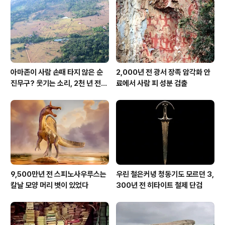
아마존이 사람 손때 타지 않은 순
2,000년 전 광서 장족 암각화 안
진무구? 웃기는 소리, 2천 년 전에
료에서 사람 피 성분 검출
이미 사람 바글바글
9,500만년 전 스피노사우루스는
우린 철은커녕 청동기도 모르던 3,
칼날 모양 머리 볏이 있었다
300년 전 히타이트 철제 단검