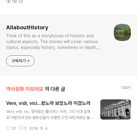
로그 정보
AllaboutHistory
Think of this as a storyhouse of historic and
cultural aspects. The stories will cover various
topics, especially history, sometimes in-depth,
sometimes with a light touch. One constant
approach will be to resist any common sense or
구독하기
generalized viewpoint
더보기
역사문화 이모저모
의 다른 글
Veni, vidi, vici...왔노라 보았노라 이겼노라
글 내용
Veni, vidi, vic. 영어로는 줄리어스 시저, 그의 시대 실제
로 이탈리아 반도 본토인들이 사용한 고전 라틴어로는 율
리우스 카이사르(Julius Caesar)가 했다는 이 유명한 말
20
2
2018. 12. 4.
을 내가 새삼 끌어댄 까닭은 그것이 태동한 역사적 맥락이
나, 그것이 현재의 실생활에서 어떤 방식으로 사용되는지