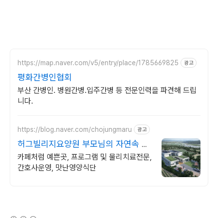
https://map.naver.com/v5/entry/place/1785669825
광고
평화간병인협회
부산 간병인. 병원간병.입주간병 등 전문인력을 파견해 드립
니다.
https://blog.naver.com/chojungmaru
광고
허그빌리지요양원 부모님의 자연속 휴
식공간
카페처럼 예쁜곳, 프로그램 및 물리치료전문,
간호사운영, 맛난영양식단
(새창열림)