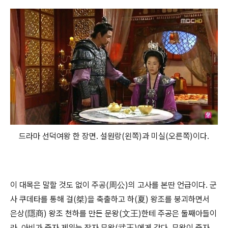
드라마 선덕여왕 한 장면. 설원랑(왼쪽)과 미실(오른쪽)이다.
이 대목은 말할 것도 없이 주공(周公)의 고사를 본딴 언급이다. 군
사 쿠데타를 통해 걸(桀)을 축출하고 하(夏) 왕조를 붕괴하면서
은상(隱商) 왕조 천하를 만든 문왕(文王)한테 주공은 둘째아들이
라, 아비가 죽자 제위는 장자 무왕(武王)에게 갔다. 무왕이 죽자,