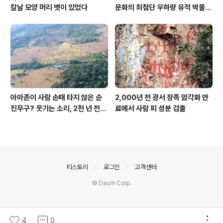
칼날 모양 머리 볏이 있었다
문화의 최첨단 우하량 유적 박물관
[신화통신]
아마존이 사람 손때 타지 않은 순
2,000년 전 광서 장족 암각화 안
진무구? 웃기는 소리, 2천 년 전에
료에서 사람 피 성분 검출
이미 사람 바글바글
의안내
티스토리
로그인
고객센터
© Daum Corp.
4
0