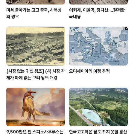
미쳐 돌아가는 고고 중국, 하북성
이퇴계, 이율곡, 정다산....철저한
의 경우
국내용
[시장 없는 귀신 왕조] (4) 시장 자
오디세이아의 여정 추적
체가 아예 없는 고려 왕도 개경
9,500만년 전 스피노사우루스는
한국고고학은 꿈도 꾸지 못할 홍산