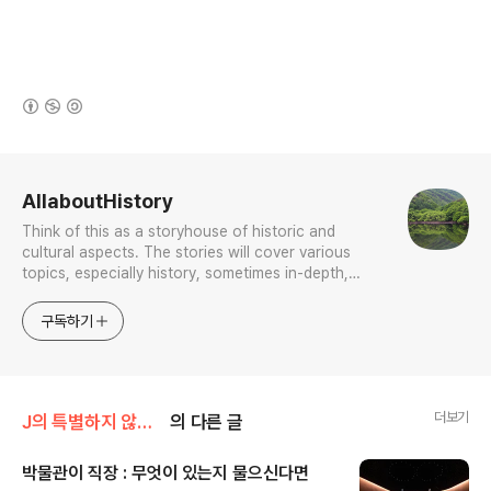
(새창열림)
로그 정보
AllaboutHistory
Think of this as a storyhouse of historic and
cultural aspects. The stories will cover various
topics, especially history, sometimes in-depth,
sometimes with a light touch. One constant
approach will be to resist any common sense or
구독하기
generalized viewpoint
더보기
J의 특별하지 않은 박물관 이야기
의 다른 글
박물관이 직장 : 무엇이 있는지 물으신다면
글 내용