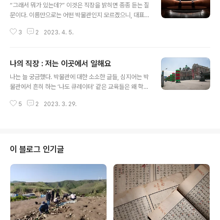
“그래서 뭐가 있는데?” 이것은 직장을 밝히면 종종 듣는 질
문이다. 이름만으로는 어떤 박물관인지 모르겠으니, 대표
소장품을 알려달라는 의미다. 대표 소장품은 그 박물관이
3
2
2023. 4. 5.
가진 주요 컬렉션 중 하나로, 박물관의 이미지를 결정한다.
이를 보려고 박물관에 가기도 한다. 가령 국립중앙박물관
의 반가사유상이랄지 루브르의 모나리자를 떠올렸다면, 딱
나의 직장 : 저는 이곳에서 일해요
맞는 연상이다. 그러면 우리 박물관의 대표 소장품은 무엇
글 내용
일까. 그런데 여기에 대한 이야기를 하려면, 나의 직장 적응
나는 늘 궁금했다. 박물관에 대한 소소한 글들, 심지어는 박
기에서부터 시작해야 할지도 모르겠다. 그래야 우리 소장
물관에서 흔히 하는 ‘나도 큐레이터’ 같은 교육들은 왜 학예
품을, 우리 전시를, 우리의 활동을 어떻게 봐야할지 전달할
사란 무엇일까부터 시작하는 걸까. 에피소드마저도 비슷하
수 있을 것 같다. 그리고 그래야 본래 소소한 나의 일상을
5
2
2023. 3. 29.
다. ‘학예사가 무엇인가요?’라는 질문에서 파생되는 답과
쓰려했던 목적에 더 적합한 글이 되겠다. 직장에 적응하지
그에 대한 이야기. 매우 흔하디흔한 시작이지만, 나 또한 같
못한 이유 돌이켜 보면 이 직장..
은 에피소드로 시작하겠다. 아마도 이 에피소드가 글의 처
음을 열기에 쉬워서 그런것 같다. 그런데 여기에 한 가지를
더하고 싶다. 그것은 나의 직장에 대한 것이다. 흔한 대화
이 블로그 인기글
전공자가 아닌 이상 혹은 전시 애호가가 아닌 이상, 나의 직
업을 소개하면 늘 반복되는 문답이 있다. 처음은 이렇게 시
작한다. “저는 박물관에서 일해요.” 으레 되돌아오는 답.
“아~ 도슨트이신가요?” 여기에 말을 잇고 싶다면, 한마디
를 더 하면 된다...