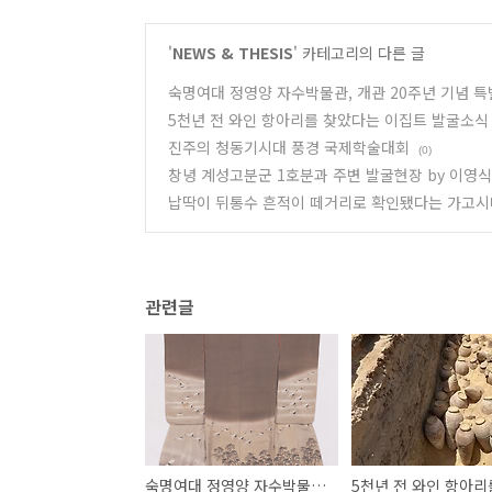
'
NEWS & THESIS
' 카테고리의 다른 글
숙명여대 정영양 자수박물관, 개관 20주년 기념 특
5천년 전 와인 항아리를 찾았다는 이집트 발굴소식
진주의 청동기시대 풍경 국제학술대회
(0)
창녕 계성고분군 1호분과 주변 발굴현장 by 이영식
납딱이 뒤통수 흔적이 떼거리로 확인됐다는 가고시
관련글
숙명여대 정영양 자수박물관, 개관 20주년 기념 특별전 개막