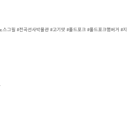
l #노스그릴 #전곡선사박물관 #고기맛 #풀드포크 #풀드포크햄버거 #지
.