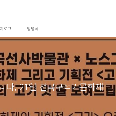
치로그
방명록
니다, 21일 전곡구석기문화제