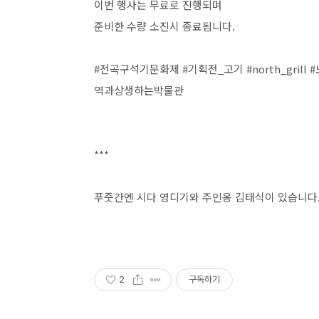
이번 행사는 무료로 진행되며
준비한 수량 소진시 종료됩니다.
#전곡구석기문화제 #기획전_고기 #north_gril
역과상생하는박물관
***
푸줏간엔 시다 영디기와 주인옹 김태식이 있습니다
2
구독하기