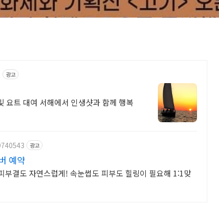
t
광고
 및 요트 대여 서해에서 인생샷과 함께 행복
9740543
광고
버 예약
부결도 자연스럽게! 속눈썹도 피부도 힐링이 필요해 1:1맞