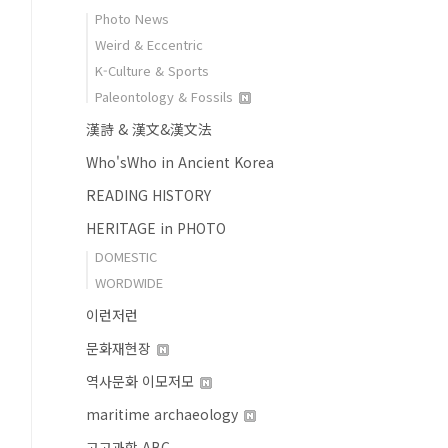
Photo News
Weird & Eccentric
K-Culture & Sports
Paleontology & Fossils
漢詩 & 漢文&漢文法
Who'sWho in Ancient Korea
READING HISTORY
HERITAGE in PHOTO
DOMESTIC
WORDWIDE
이런저런
문화재현장
역사문화 이모저모
maritime archaeology
고고과학 ABC