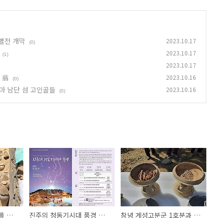
별전 개막
2023.10.17
(0)
2023.10.17
(1)
2023.10.17
 翁
2023.10.16
(0)
마 남단 섬 고인골들
2023.10.16
(0)
5천년 전 와인 항아리를 찾았다는 이집트 발굴소식
진주의 청동기시대 풍경 국제학술대회
창녕 계성고분군 1호분과 주변 발굴현장 by 이영식 翁