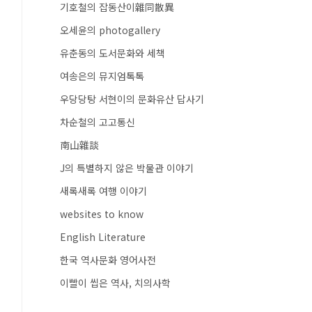
기호철의 잡동산이雜同散異
오세윤의 photogallery
유춘동의 도서문화와 세책
여송은의 뮤지엄톡톡
우당당탕 서현이의 문화유산 답사기
차순철의 고고통신
南山雜談
J의 특별하지 않은 박물관 이야기
새록새록 여행 이야기
websites to know
English Literature
한국 역사문화 영어사전
이빨이 씹은 역사, 치의사학