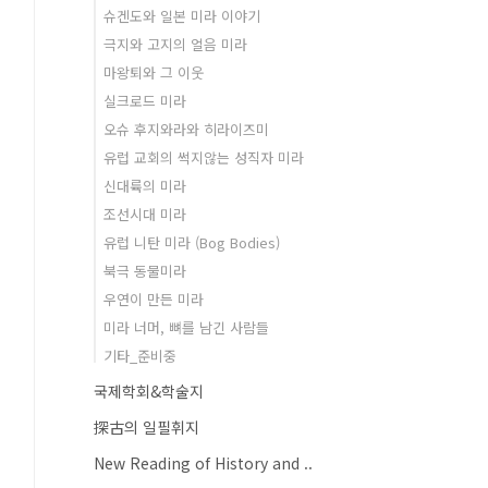
슈겐도와 일본 미라 이야기
극지와 고지의 얼음 미라
마왕퇴와 그 이웃
실크로드 미라
오슈 후지와라와 히라이즈미
유럽 교회의 썩지않는 성직자 미라
신대륙의 미라
조선시대 미라
유럽 니탄 미라 (Bog Bodies)
북극 동물미라
우연이 만든 미라
미라 너머, 뼈를 남긴 사람들
기타_준비중
국제학회&학술지
探古의 일필휘지
New Reading of History and ..