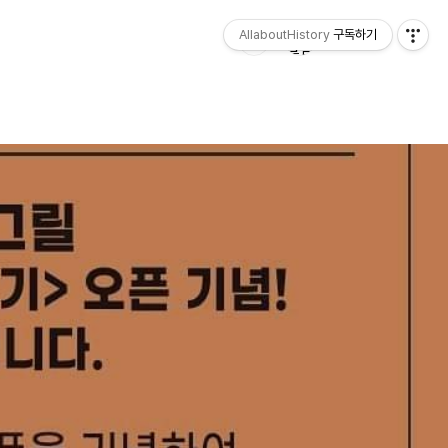
AllaboutHistory
구독하기