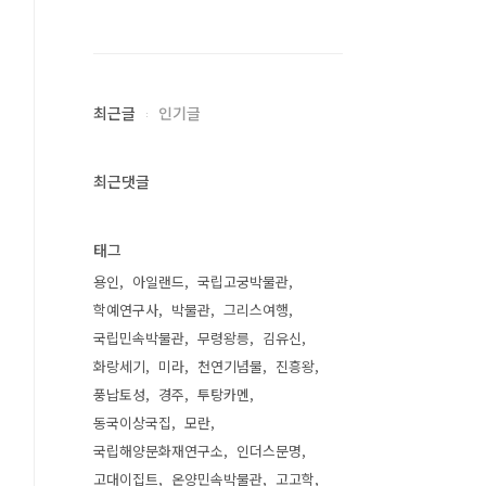
최근글
인기글
최근댓글
태그
용인
아일랜드
국립고궁박물관
학예연구사
박물관
그리스여행
국립민속박물관
무령왕릉
김유신
화랑세기
미라
천연기념물
진흥왕
풍납토성
경주
투탕카멘
동국이상국집
모란
국립해양문화재연구소
인더스문명
고대이집트
온양민속박물관
고고학