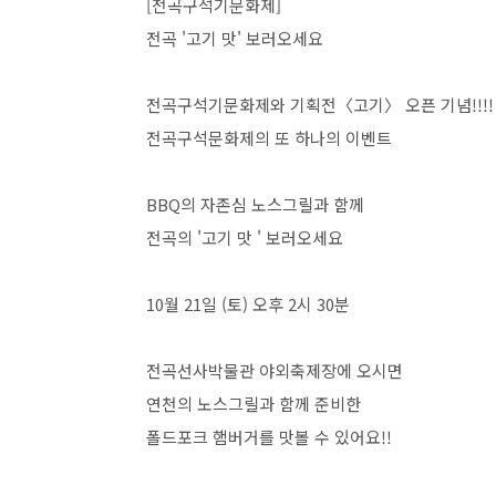
[전곡구석기문화제]
전곡 '고기 맛' 보러오세요
전곡구석기문화제와 기획전〈고기〉 오픈 기념!!!!
전곡구석문화제의 또 하나의 이벤트
BBQ의 자존심 노스그릴과 함께
전곡의 '고기 맛 ' 보러오세요
10월 21일 (토) 오후 2시 30분
전곡선사박물관 야외축제장에 오시면
연천의 노스그릴과 함께 준비한
폴드포크 햄버거를 맛볼 수 있어요!!