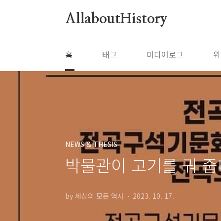
본문 바로가기
AllaboutHistory
홈
태그
미디어로그
위
NEWS & THESIS
박물관이 고기를 궈 줍
by 세상의 모든 역사
2023. 10. 17.