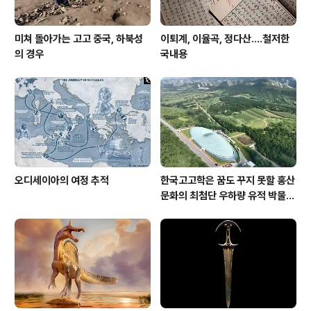
년..
미쳐 돌아가는 고고 중국, 하북성
이퇴계, 이율곡, 정다산....철저한
의 경우
국내용
오디세이아의 여정 추적
한국고고학은 꿈도 꾸지 못할 홍산
문화의 최첨단 우하량 유적 박물관
[신화통신]