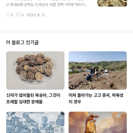
고 후대보축 성벽도 드러난다. 바깥 성벽 기저부 처리기법
도 엿보인다. 알아서 판단해라. (2016. 8. 11) *** 사진 속
0
0
2023. 8. 11.
주인공은 심상육 선생이다. 저때 나는 해직 중이었다.
이 블로그 인기글
신라가 씹어돌린 복숭아, 그것이
미쳐 돌아가는 고고 중국, 하북성
초래할 심대한 문제들
의 경우