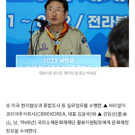
잼보리로 혼나긴 했지만 덜 혼난 박보균
또 미국 현지협상과 종합조사 등 실무업무를 수행한 ▲ 씨비알이
코리아주식회사(CBREKOREA, 대표 김윤국)와 ▲ 강임산(姜淋
山, 남, 1968년) 국외소재문화재재단 활용지원팀장에게 문화재청
장상을 수여한다.