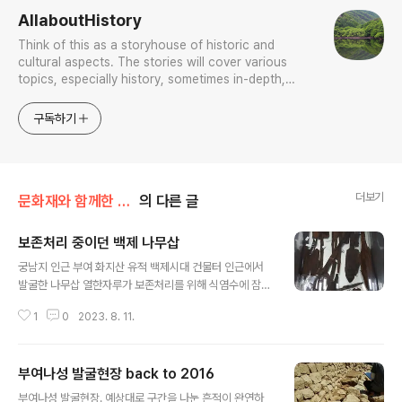
AllaboutHistory
Think of this as a storyhouse of historic and
cultural aspects. The stories will cover various
topics, especially history, sometimes in-depth,
sometimes with a light touch. One constant
approach will be to resist any common sense or
구독하기
generalized viewpoint
더보기
문화재와 함께한 나날들
의 다른 글
보존처리 중이던 백제 나무삽
글 내용
궁남지 인근 부여 화지산 유적 백제시대 건물터 인근에서
발굴한 나무삽 열한자루가 보존처리를 위해 식염수에 잠수
중이다. (2016. 8. 11) *** 보존처리가 끝났는지 모르겠
1
0
2023. 8. 11.
다. 7년이나 지났으니 말이다. 백제는 삽질 왕국이었나?
부여나성 발굴현장 back to 2016
글 내용
부여나성 발굴현장. 예상대로 구간을 나눈 흔적이 완연하