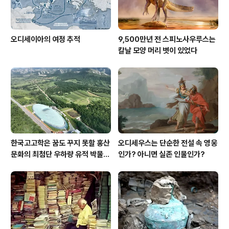
오디세이아의 여정 추적
9,500만년 전 스피노사우루스는
칼날 모양 머리 볏이 있었다
한국고고학은 꿈도 꾸지 못할 홍산
오디세우스는 단순한 전설 속 영웅
문화의 최첨단 우하량 유적 박물관
인가? 아니면 실존 인물인가?
[신화통신]