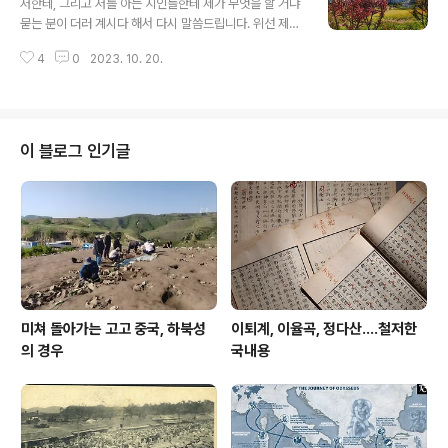
저한테, 그리고 저를 아는 지인들한테 제가 무엇을 할 거냐
묻는 분이 더러 계시다 해서 다시 말씀드립니다. 위선 제가
왜 떠났는지를 말씀드립니다. 저 대답도 그에서 출발해 그
4
0
2023. 10. 20.
로 돌아오는 까닭입니다. 저는 연합뉴스 직원, 혹은 연합뉴
스 기자라는 타이틀이 더는 싫었습니다. 혹 이런 말이 해고
에서 비롯된 회사와의 갈등 혹은 실망이라 해석할지 모르
겠지만 이는 제가 다른 언론사에 재직했다 해서 달라지는
문제가 아닌 제 근본에서의 회의 때문입니다. 글은 어떤 형
이 블로그 인기글
식으로든 계속 쓰겠지만 기성 언론 타이틀이 더는 저한테
매력이 없었습니다. 더구나 직장 생활 제가 만 32년을 채
웠습니다. 1993년 1월 1일 연합뉴스 입사 이전 1991년 1
2월 저는 한국관광공사에 입사했습니다. 30년이 넘으니
정말 이 회사원 생활이 지..
미쳐 돌아가는 고고 중국, 하북성
이퇴계, 이율곡, 정다산....철저한
의 경우
국내용