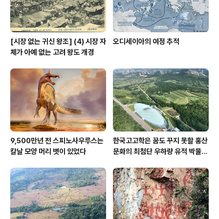
[시장 없는 귀신 왕조] (4) 시장 자
오디세이아의 여정 추적
체가 아예 없는 고려 왕도 개경
9,500만년 전 스피노사우루스는
한국고고학은 꿈도 꾸지 못할 홍산
칼날 모양 머리 볏이 있었다
문화의 최첨단 우하량 유적 박물관
[신화통신]