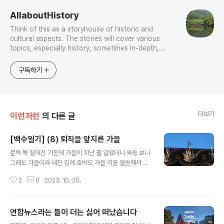
AllaboutHistory
Think of this as a storyhouse of historic and
cultural aspects. The stories will cover various
topics, especially history, sometimes in-depth,
sometimes with a light touch. One constant
approach will be to resist any common sense or
구독하기
generalized viewpoint
더보기
이런저런
의 다른 글
[백수일기] (8) 퇴직을 앞지른 가을
글 내용
문득 뚝 떨어진 기온에 가을이 지난 줄 알았더니 와송 보니
그래도 가을이라 내친 김에 호박도 가을 기운 물씬해서 얼
마나 사람 때를 탔는지 율 브린너 머리 같다. 가을은 호박이
2
0
2023. 10. 20.
다. 별리하는 기쁨 계워 계절이 어디 섰는지도 몰랐다. 결론
한다. 퇴직은 초월이다. 시간 초월 공간 초월.
연합뉴스라는 틀이 더는 싫어 떠났습니다
글 내용