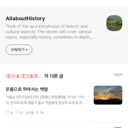
로그 정보
AllaboutHistory
Think of this as a storyhouse of historic and
cultural aspects. The stories will cover various
topics, especially history, sometimes in-depth,
sometimes with a light touch. One constant
approach will be to resist any common sense or
구독하기
generalized viewpoint
더보기
漢詩 & 漢文&漢文法
의 다른 글
온몸으로 막아서는 백발
글 내용
가을날 넋두리[秋日作] [朝鮮] 정철(鄭徹, 1536~159
3) 산비에 밤새 대숲이 울고 가을벌레 침상에 오르네 흐르
는 세월 어찌 하리오 자라는 백발 막지 못하네 山雨夜鳴
6
0
2018. 11. 16.
竹, 草蟲秋近床. 流年那可駐, 白髮不禁長. 1, 2행 “산
비 밤에 들자 댓잎을 울리고, 풀벌레 가을 되자 침상에 오른
다.[山雨夜鳴竹 草虫秋近床]”는 구절은 이미 하서(河