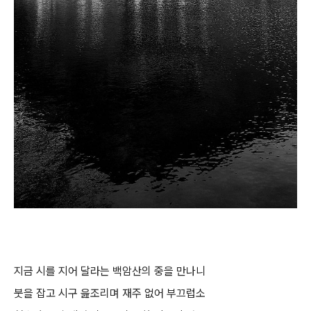
지금 시를 지어 달라는 백암산의 중을 만나니
붓을 잡고 시구 읊조리며 재주 없어 부끄럽소