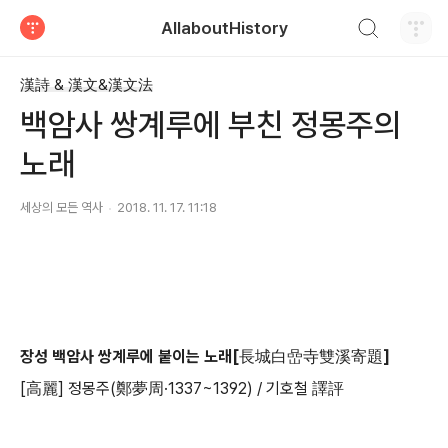
검색하기
AllaboutHistory
티스토리
漢詩 & 漢文&漢文法
백암사 쌍계루에 부친 정몽주의
노래
세상의 모든 역사
2018. 11. 17. 11:18
장성 백암사 쌍계루에 붙이는 노래[長城白嵒寺雙溪寄題]
[高麗] 정몽주(鄭夢周·1337~1392) / 기호철 譯評