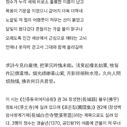
청수가 누각 세워 비로소 훌륭한 이름이 났고
목옹이 기문을 지었으니 값어치 더욱 더하네
노을빛 저 멀리 어렴풋이 저무는 산이 붉었고
달빛이 왔다갔다 흔들리는 가을 물이 맑구나
오래도록 인간 세상에서 근심으로 애타는 고뇌
언제나 옷자락 걷고서 그대와 함께 올라갈까
求詩今見白巖僧, 把筆沉吟愧未能。淸叟起樓名始重, 牧翁
作記價還增。烟光縹緲暮山紫, 月影徘徊秋水澄。久向人間
煩熱惱, 拂衣何日共君登。
이 시는 《신증동국여지승람》 권 36 장성현(長城縣) 불우(佛宇)
정토사(淨土寺)에 실려 있으며 《포은집(圃隱集)》 권2에 〈장성백
암사쌍계기제(長城白嵒寺雙溪寄題)〉라는 제목으로도 실려 있
다. 3행의 청수는 경술년(1370, 공민왕19) 여름에 큰물이 져 무너