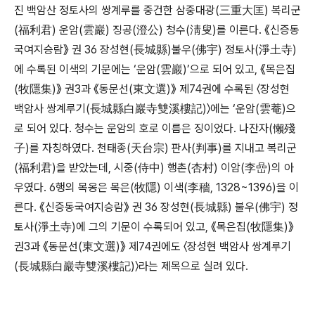
진 백암산 정토사의 쌍계루를 중건한 삼중대광(三重大匡) 복리군
(福利君) 운암(雲巖) 징공(澄公) 청수(淸叟)를 이른다. 《신증동
국여지승람》 권 36 장성현(長城縣)불우(佛宇) 정토사(淨土寺)
에 수록된 이색의 기문에는 ‘운암(雲巖)’으로 되어 있고, 《목은집
(牧隱集)》 권3과 《동문선(東文選)》 제74권에 수록된 〈장성현
백암사 쌍계루기(長城縣白巖寺雙溪樓記)〉에는 ‘운암(雲菴)으
로 되어 있다. 청수는 운암의 호로 이름은 징이었다. 나잔자(懶殘
子)를 자칭하였다. 천태종(天台宗) 판사(判事)를 지내고 복리군
(福利君)을 받았는데, 시중(侍中) 행촌(杏村) 이암(李嵒)의 아
우였다. 6행의 목옹은 목은(牧隱) 이색(李穡, 1328~1396)을 이
른다. 《신증동국여지승람》 권 36 장성현(長城縣) 불우(佛宇) 정
토사(淨土寺)에 그의 기문이 수록되어 있고, 《목은집(牧隱集)》
권3과 《동문선(東文選)》 제74권에도 〈장성현 백암사 쌍계루기
(長城縣白巖寺雙溪樓記)〉라는 제목으로 실려 있다.