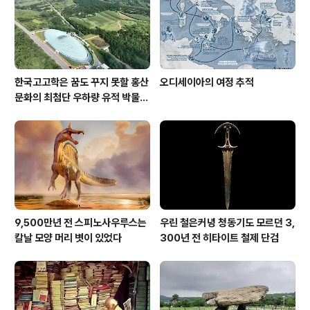
한국고고학은 꿈도 꾸지 못할 홍산
오디세이아의 여정 추적
문화의 최첨단 우하량 유적 박물관
[신화통신]
9,500만년 전 스피노사우루스는
우린 철은커녕 청동기도 모르던 3,
칼날 모양 머리 볏이 있었다
300년 전 히타이트 철제 단검