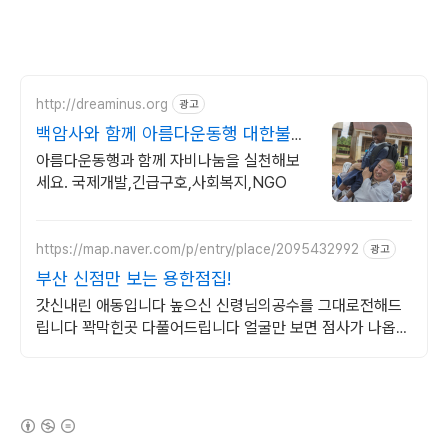
http://dreaminus.org
광고
백암사와 함께 아름다운동행 대한불교
조계종 설립 공익법인
아름다운동행과 함께 자비나눔을 실천해보
세요. 국제개발,긴급구호,사회복지,NGO
https://map.naver.com/p/entry/place/2095432992
광고
부산 신점만 보는 용한점집!
갓신내린 애동입니다 높으신 신령님의공수를 그대로전해드
립니다 꽉막힌곳 다풀어드립니다 얼굴만 보면 점사가 나옵니
다 향만 켜 주세요 신의 말씀을 그대로 전해 드리겠습니다
(새창열림)