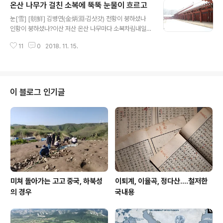
온산 나무가 걸친 소복에 뚝뚝 눈물이 흐르고
西) 김인후(金麟厚, 1510~1560)의 《백련초해(百聯抄
글 내용
解)》와 작자 미상의 《추구(推句)》에도 수록되어 애송되는
눈[雪] [朝鮮] 김병연(金炳淵·김삿갓) 천황이 붕하셨나
것인데, ‘草虫秋近床’이 ‘草虫秋入床’으로 되어 있다.
인황이 붕하셨나?이산 저산 온산 나무마다 소복차림내일
(이 해설은 기호철 선생에 의한다.)
만약 햇빛 들어 문상을 한다면 집집이 처마에선 눈물 뚝뚝
11
0
2018. 11. 15.
흐를 터 天皇崩乎人皇崩, 萬樹千山皆被服. 明日若
使陽來弔, 家家簷前淚滴滴. 김삿갓답다. 폭설에 천하
가 잠기고 눈발 나무마다 쌓인 모습을 보고는 초상을 발상
했으니 말이다. 그리하여 수북하니 눈 쌓인 나무를 소복차
림한 상주에 견준다. 하지만 내일이면 녹을 눈. 볕이 들자
이 블로그 인기글
눈이 녹고, 지붕 처마에선 눈 녹은 물이 뚝뚝 떨어진다. 상
주가 흘리는 눈물인지, 조문객이 흘리는 눈물인지는 알 수
없다. 알아서 무엇하랴? 눈물임이 중요한 것을.
미쳐 돌아가는 고고 중국, 하북성
이퇴계, 이율곡, 정다산....철저한
의 경우
국내용