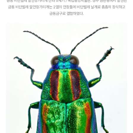
금동 비단벌레 말안장가리개 신라 5세기 / 국립중앙박물관. 경주 금관총에서 발견된
금동 비단벌레 말안장가리개는 2열의 안장틀에 비단벌레 날개로 촘촘히 장식하고
금동금구로 결합하였다.