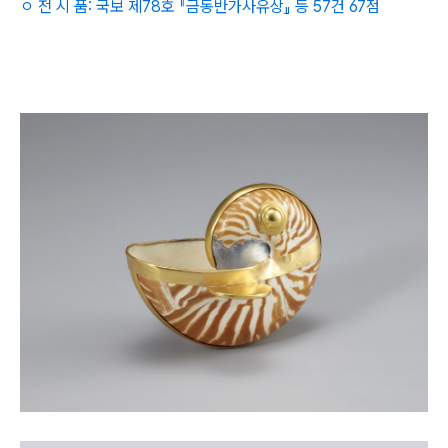
ㅇ 전 시 품: 국보 제78호 『금동반가사유상』 등 57건 67점