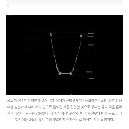
국보 제193호 유리잔 및 3D · CT 이미지 신라 5세기 / 국립경주박물관. 경주 황남
대총 남분에서 여러 개의 편으로 출토된 것을 접합한 것으로 상부는 유리 액을 흘려
서 4~5단의 굴곡을 만들었다. 청색(착색제: 구리와 철)의 물결무늬 띠를 두르고 띠
하단에는 3줄의 유리 띠를 엇갈리게 격자무늬로 장식한 것이 특징이다.