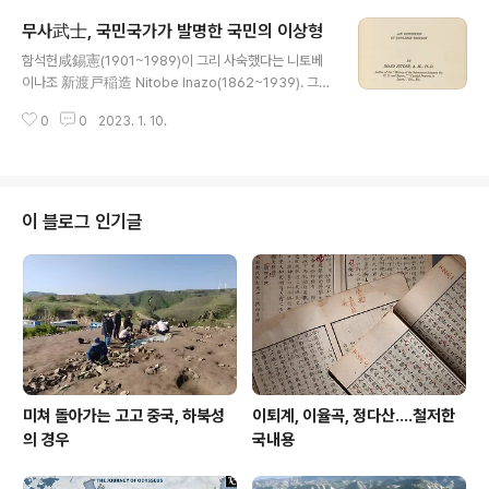
에 현 정부, 특히 그 오야붕이 나서 '전쟁'이라는 말을 서슴
무사武士, 국민국가가 발명한 국민의 이상형
지 아니하는 일을 경솔하다 하고, 군대를 안 가봐서 전쟁이
글 내용
무언지 모르는 철부지 장난을 친다 는 식으로 비난하기도
함석헌咸錫憲(1901~1989)이 그리 사숙했다는 니토베
하나, 북한의 저와 같은 미사일 실험이 국가안보에 심대한
이나조 新渡戸稲造 Nitobe Inazo(1862~1939). 그가
영향을 주는 도발임이 분명하다면, 그에 대한 반대급부로
영문판 《Bushido》 라는 책자를 내기는 1899년 미국 필
보복과 '전쟁'을 입에 담으며 상대를 겁박하는 일 역시 실상
0
0
2023. 1. 10.
라델피아에서였다. 우리가 아는 무사도武士道는 니토베
은 호혜평등이라는 관점에서 볼 때, 지극히 당연한 반응이
이나조의 발명품이다. 그는 이 무사도를 국민의 이상형, 2
라고도 할 수 있다. 관계..
0세기 일본의 새로운 국가종교, 시민종교로 제창했다. 그
가 말하는 부시도의 교의는 국민의 교의였다. 그가 일으킨
이 바람은 동아시아를 강타했다. 혁명에 실패하고 일본으
이 블로그 인기글
로 도망친 양계초梁啓超(1873~1929)는 그에 격발해 종
래 중국에는 용어조차 없던 武士라는 말을 만들어 상무정
신尙武精神의 부활을 부르짖으면서 그 한편에서는 문약
文弱을 붕파崩破하느라 여념이 없었다. 그것이 다시 한반
도로 상륙해 자산自山 안확安廓(1..
미쳐 돌아가는 고고 중국, 하북성
이퇴계, 이율곡, 정다산....철저한
의 경우
국내용