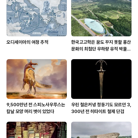
오디세이아의 여정 추적
한국고고학은 꿈도 꾸지 못할 홍산
문화의 최첨단 우하량 유적 박물관
[신화통신]
9,500만년 전 스피노사우루스는
우린 철은커녕 청동기도 모르던 3,
칼날 모양 머리 볏이 있었다
300년 전 히타이트 철제 단검