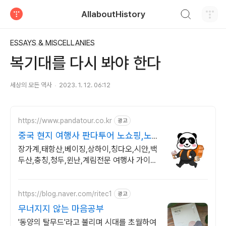
검색하기
AllaboutHistory
티스토리
ESSAYS & MISCELLANIES
복기대를 다시 봐야 한다
세상의 모든 역사
2023. 1. 12. 06:12
https://www.pandatour.co.kr
광고
중국 현지 여행사 판다투어 노쇼핑,노
옵션,노팁
장가계,태항산,베이징,상하이,칭다오,시안,백
두산,충칭,청두,윈난,계림전문 여행사 가이드
불친절시 여행비용 전액 환불,기후에 맞게 출
발 날짜 조율
https://blog.naver.com/ritec1
광고
무너지지 않는 마음공부
'동양의 탈무드'라고 불리며 시대를 초월하여