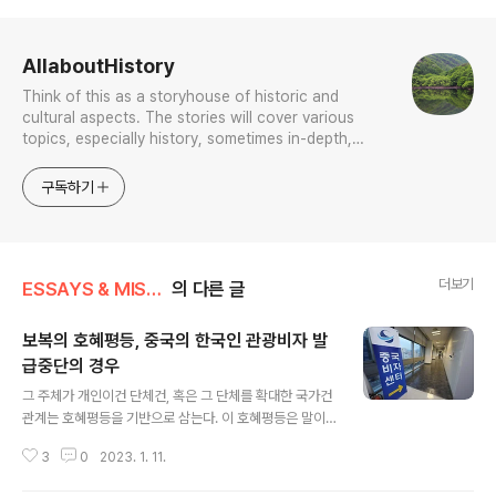
로그 정보
AllaboutHistory
Think of this as a storyhouse of historic and
cultural aspects. The stories will cover various
topics, especially history, sometimes in-depth,
sometimes with a light touch. One constant
approach will be to resist any common sense or
구독하기
generalized viewpoint
더보기
ESSAYS & MISCELLANIES
의 다른 글
보복의 호혜평등, 중국의 한국인 관광비자 발
급중단의 경우
글 내용
그 주체가 개인이건 단체건, 혹은 그 단체를 확대한 국가건
관계는 호혜평등을 기반으로 삼는다. 이 호혜평등은 말이
좋아 호혜互惠지, 그 대상은 꼭 惠에 국한하지 아니해서,
3
0
2023. 1. 11.
아니 더 정확히는 그 서로[互] 주고받는 혜택[惠]에는 보
복과 전쟁도 불사한다. 북한의 잇따른 미사일 쏴대기 도발