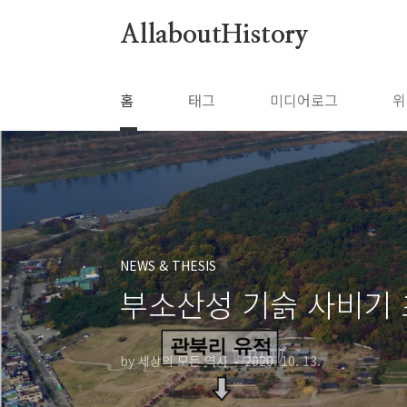
본문 바로가기
AllaboutHistory
홈
태그
미디어로그
위
NEWS & THESIS
부소산성 기슭 사비기
by 세상의 모든 역사
2020. 10. 13.