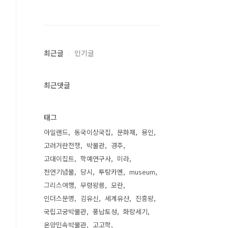
최근글
인기글
최근댓글
태그
아일랜드
동국이상국집
문화재
용인
고려거란전쟁
박물관
경주
고대이집트
학예연구사
미라
천연기념물
당시
투탕카멘
museum
그리스여행
무령왕릉
모란
인더스문명
김유신
세계유산
진흥왕
국립고궁박물관
풍납토성
화랑세기
온양민속박물관
고고학