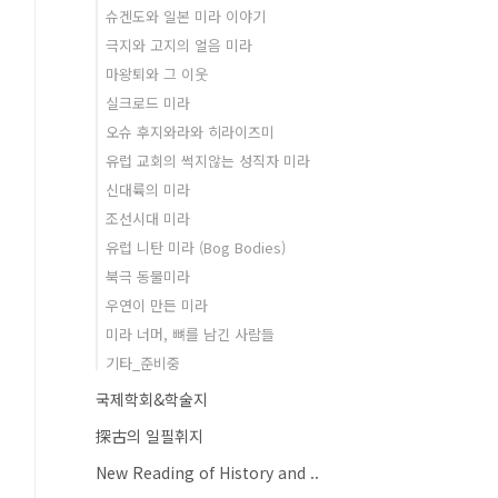
슈겐도와 일본 미라 이야기
극지와 고지의 얼음 미라
마왕퇴와 그 이웃
실크로드 미라
오슈 후지와라와 히라이즈미
유럽 교회의 썩지않는 성직자 미라
신대륙의 미라
조선시대 미라
유럽 니탄 미라 (Bog Bodies)
북극 동물미라
우연이 만든 미라
미라 너머, 뼈를 남긴 사람들
기타_준비중
국제학회&학술지
探古의 일필휘지
New Reading of History and ..