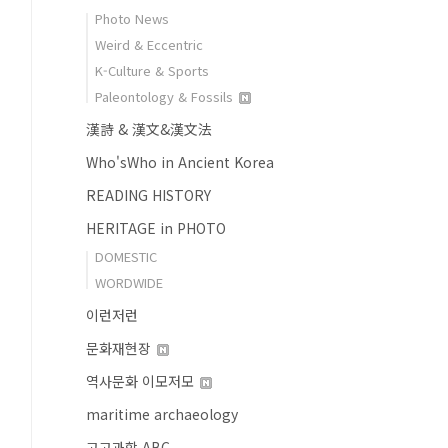
Photo News
Weird & Eccentric
K-Culture & Sports
Paleontology & Fossils
漢詩 & 漢文&漢文法
Who'sWho in Ancient Korea
READING HISTORY
HERITAGE in PHOTO
DOMESTIC
WORDWIDE
이런저런
문화재현장
역사문화 이모저모
maritime archaeology
고고과학 ABC