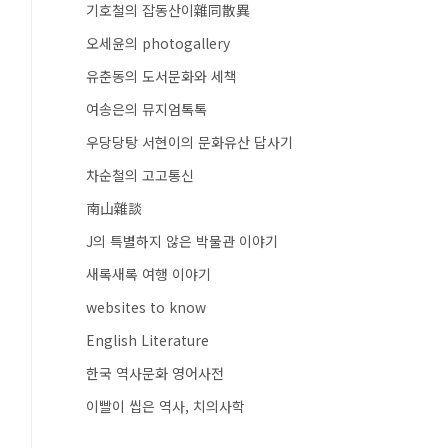
기호철의 잡동산이雜同散異
오세윤의 photogallery
유춘동의 도서문화와 세책
여송은의 뮤지엄톡톡
우당당탕 서현이의 문화유산 답사기
차순철의 고고통신
南山雜談
J의 특별하지 않은 박물관 이야기
새록새록 여행 이야기
websites to know
English Literature
한국 역사문화 영어사전
이빨이 씹은 역사, 치의사학