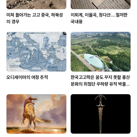
미쳐 돌아가는 고고 중국, 하북성
이퇴계, 이율곡, 정다산....철저한
의 경우
국내용
오디세이아의 여정 추적
한국고고학은 꿈도 꾸지 못할 홍산
문화의 최첨단 우하량 유적 박물관
[신화통신]