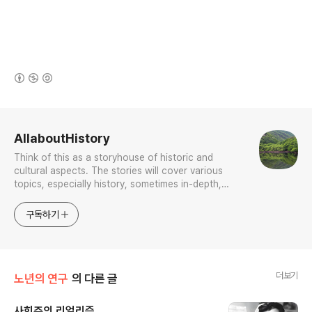
(새창열림)
로그 정보
AllaboutHistory
Think of this as a storyhouse of historic and
cultural aspects. The stories will cover various
topics, especially history, sometimes in-depth,
sometimes with a light touch. One constant
approach will be to resist any common sense or
구독하기
generalized viewpoint
더보기
노년의 연구
의 다른 글
사회주의 리얼리즘