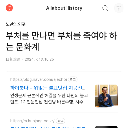
검색하기
AllaboutHistory
티스토리
노년의 연구
부처를 만나면 부처를 죽여야 하
는 문화계
日莫途遠
2024. 7. 13. 10:26
https://blog.naver.com/ajechoi
광고
하이붓다 - 위없는 불교맛집 지공선사
TV 유튜브 운영
인생문제 근본적인 해결을 위한 나만의 불교
멘토. 1:1 현문현답 컨설팅 바른수행. 사주알
고리즘, 붓다 장애를 말하다(2016우수출판
콘텐츠) 저자와의 특별한 만남
https://m.bunjang.co.kr/
광고