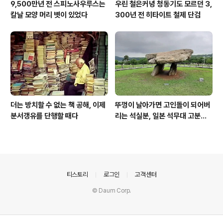
9,500만년 전 스피노사우루스는
우린 철은커녕 청동기도 모르던 3,
칼날 모양 머리 볏이 있었다
300년 전 히타이트 철제 단검
더는 방치할 수 없는 책 공해, 이제
뚜껑이 날아가면 고인돌이 되어버
분서갱유를 단행할 때다
리는 석실분, 일본 석무대 고분의
경우
의안내
티스토리
로그인
고객센터
© Daum Corp.