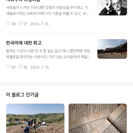
글 내용
사람들이 느끼는 미에 대한 감정의 자발성을 무시하고, 이
데올로기적인 교육에 의해 미의 기준을 바꿀 수 있고, 사람
들의 감정을 조절할 수 있다고 하는 생각이 바탕이 된 이론
38
21
2024. 7. 13.
이 바로 사회주의 리얼리즘이다. 뭐 사회주의 리얼리즘은
한국 학계에서 밑바닥이 빵꾸가 잘 정도로 떠들었으니 필
자 같은 문외한의 이야기는 더 필요하지 않을 것이다. 그냥
한국미에 대한 회고
필자의 경험만 하나 이야기 하고자 한다. 필자가 대학생
글 내용
때, 그때 비로소 사회주의권 영화 음악들이 해금되기 시작
필자는 시간이 나면 딴 것 할 일도 없고 하니 왠만하면 국립
했다. 쇼스타코비치가 80년대까지 금지음악이었다면 믿겠
박물관을 찾아가는 사람이다. 거기 있는 도서실에서 책을
는가? 우리나라에서 쇼스타코비치는 연주 금지였다. 80년
볼 때도 있고 전시도 자주 본다. 뭐 그렇다고 해서 자랑이나
대까지. 쇼스타코비치가 해금되어 연주되기 시작하던 때의
39
18
2024. 7. 13.
하려고 이렇게 이야기하는 것이 아니고, 그러니 문외한으
감동은 생생하다. 그맘 때-., 소위 사회주의 리얼리즘에 대
로서 한국미에 대한 소감 한 자락이라도 할 수 있지 않을까
한 이야기도 봇물처럼 쏟아져 나왔는데 북..
싶어 써 본다. 필자의 젊은 시절을 돌이켜 보면 "우리것이
좋은것"에 "신토불이"의 시대로 시작했다. 뭐 여기까지는
좋다. 그때까지도 한국문화에 대한 비하가 더 우세했던 때
이 블로그 인기글
니까, 열등감에 대한 극복은 과보상으로 시작할 수도 있다.
그건 이해한다. 그런데 시간이 흘러 흘러, "가장 한국적인
것이 가장 세계적"이라고 우기더니, 그 다음으로 나온 이야
기가 아예 "아는 만큼 보인다"라는 이야기였다. 도대체 아
는 만큼 보인다는 소..