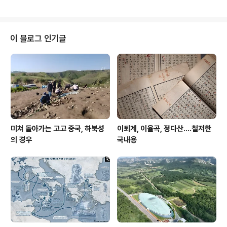
스트 균 활동이 신석기시대에 이미 인류를 위협하고 있었
다는 것은 분명한 것 같다. 문제는-. 신석기시대 인구격감
원인으로 페스트 하나만을 들었겠는가 하는 점이 되겠다.
신석기시대는 다들 아시다시피 소위 말하는 신석기시대 농
이 블로그 인기글
업혁명이 있었고, 농업에 의해 정주촌락이 형성되고 생산
력이 급증한 것으로 되어 있다. 그런데-. 신석기시대에 정
작 생산성 제고에도 불구하고 그 시대 사람들의 건강상태
가 좋아지지 않고 악화되는 징후가 있다는 것은 이미 인류
학자들이 간파하고 이 문제에 대해 여러 번 논..
미쳐 돌아가는 고고 중국, 하북성
이퇴계, 이율곡, 정다산....철저한
의 경우
국내용