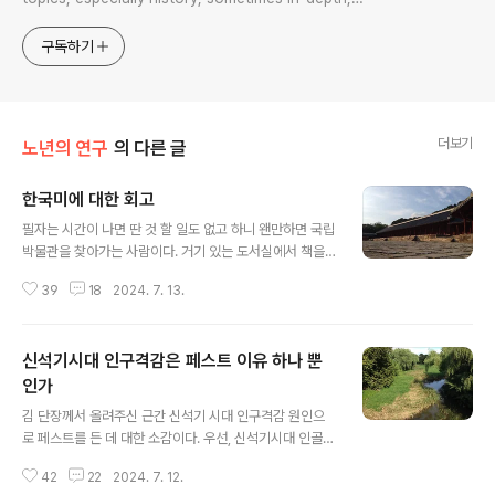
sometimes with a light touch. One constant
approach will be to resist any common sense or
구독하기
generalized viewpoint
더보기
노년의 연구
의 다른 글
한국미에 대한 회고
글 내용
필자는 시간이 나면 딴 것 할 일도 없고 하니 왠만하면 국립
박물관을 찾아가는 사람이다. 거기 있는 도서실에서 책을
볼 때도 있고 전시도 자주 본다. 뭐 그렇다고 해서 자랑이나
39
18
2024. 7. 13.
하려고 이렇게 이야기하는 것이 아니고, 그러니 문외한으
로서 한국미에 대한 소감 한 자락이라도 할 수 있지 않을까
싶어 써 본다. 필자의 젊은 시절을 돌이켜 보면 "우리것이
신석기시대 인구격감은 페스트 이유 하나 뿐
좋은것"에 "신토불이"의 시대로 시작했다. 뭐 여기까지는
좋다. 그때까지도 한국문화에 대한 비하가 더 우세했던 때
인가
글 내용
니까, 열등감에 대한 극복은 과보상으로 시작할 수도 있다.
김 단장께서 올려주신 근간 신석기 시대 인구격감 원인으
그건 이해한다. 그런데 시간이 흘러 흘러, "가장 한국적인
로 페스트를 든 데 대한 소감이다. 우선, 신석기시대 인골에
것이 가장 세계적"이라고 우기더니, 그 다음으로 나온 이야
서 페스트 균을 유전학적으로 확인한 일은 대단하다. 그리
기가 아예 "아는 만큼 보인다"라는 이야기였다. 도대체 아
42
22
2024. 7. 12.
고 생각보다 많은 인골에서 확인했다는 것도 의미 있다. 페
는 만큼 보인다는 소..