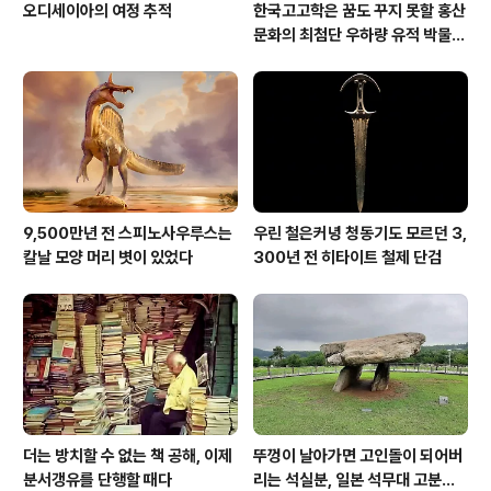
오디세이아의 여정 추적
한국고고학은 꿈도 꾸지 못할 홍산
문화의 최첨단 우하량 유적 박물관
[신화통신]
9,500만년 전 스피노사우루스는
우린 철은커녕 청동기도 모르던 3,
칼날 모양 머리 볏이 있었다
300년 전 히타이트 철제 단검
더는 방치할 수 없는 책 공해, 이제
뚜껑이 날아가면 고인돌이 되어버
분서갱유를 단행할 때다
리는 석실분, 일본 석무대 고분의