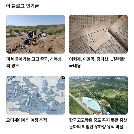
이 블로그 인기글
미쳐 돌아가는 고고 중국, 하북성
이퇴계, 이율곡, 정다산....철저한
의 경우
국내용
오디세이아의 여정 추적
한국고고학은 꿈도 꾸지 못할 홍산
문화의 최첨단 우하량 유적 박물관
[신화통신]