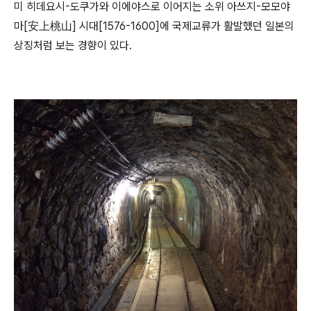
미 히데요시-도쿠가와 이에야스로 이어지는
소위 아쓰지-모모야
마[安上桃山] 시대[1576-1600]에
국제교류가 활발했던 일본의
상징처럼 보는 경향이 있다.