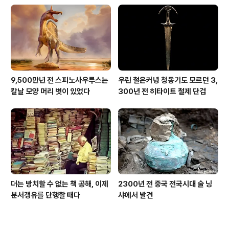
9,500만년 전 스피노사우루스는
우린 철은커녕 청동기도 모르던 3,
칼날 모양 머리 볏이 있었다
300년 전 히타이트 철제 단검
더는 방치할 수 없는 책 공해, 이제
2300년 전 중국 전국시대 술 닝
분서갱유를 단행할 때다
샤에서 발견