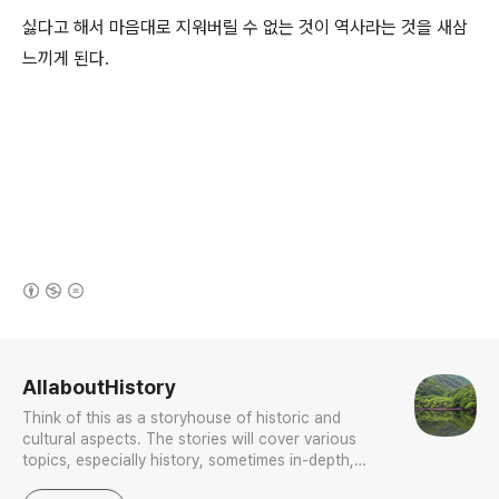
싫다고 해서 마음대로 지워버릴 수 없는 것이 역사라는 것을 새삼
느끼게 된다.
(새창열림)
로그 정보
AllaboutHistory
Think of this as a storyhouse of historic and
cultural aspects. The stories will cover various
topics, especially history, sometimes in-depth,
sometimes with a light touch. One constant