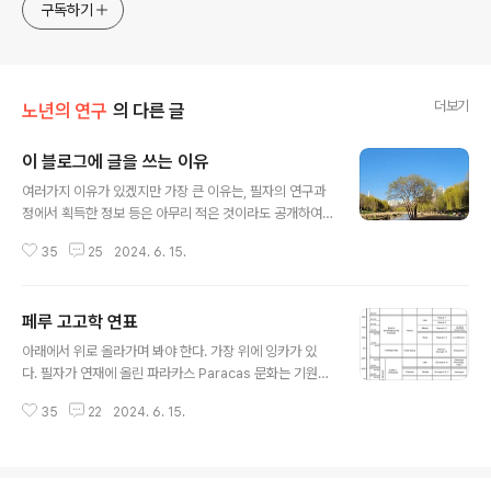
approach will be to resist any common sense or
구독하기
generalized viewpoint
더보기
노년의 연구
의 다른 글
이 블로그에 글을 쓰는 이유
글 내용
여러가지 이유가 있겠지만 가장 큰 이유는, 필자의 연구과
정에서 획득한 정보 등은 아무리 적은 것이라도 공개하여
사람들이 공유할 수 있도록 하고자 함이다. 여기 김단장께
35
25
2024. 6. 15.
서 운영하는 블로그에 쓴 필자의 글 중에는 그런 목적이 아
닌 글은 전혀 없다고 해도 과언이 아니다. 아직도 뭔가 쓸거
리가 계속 있는 것을 보면, 필자가 그동안 놀지는 않았구나
페루 고고학 연표
하는 생각을 한다. 김단장님 블로그에 공개된 내용들은 적
글 내용
당한 기회에 가필을 거쳐 대중적인 인쇄 매체로도 최종 전
아래에서 위로 올라가며 봐야 한다. 가장 위에 잉카가 있
달할 계획이다. 그것이 필자 일의 마무리가 되지 싶다.
다. 필자가 연재에 올린 파라카스 Paracas 문화는 기원전
의 문화이다. 이 시기에 직물에 싸인 미라와 유물들이 많이
35
22
2024. 6. 15.
발견되었고, 그 때문에 2000년이 넘는 직물 유물들이 페
루에는 많이 남아 있는 것으로 안다.