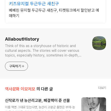
키즈뮤지컬 두근두근 새친구
베베핀 뮤지컬 두근두근 새친구, 티켓링크에서 할인받고 예
매하기
로그 정보
AllaboutHistory
Think of this as a storyhouse of historic and
cultural aspects. The stories will cover various
topics, especially history, sometimes in-depth,
sometimes with a light touch. One constant
approach will be to resist any common sense or
구독하기
generalized viewpoint
더보기
역사문화 이모저모
의 다른 글
신작로가 낸 능산리고분, 폐결핵이 준 선물
글 내용
이를 액면 그대로 믿는다면, 능산리 고분군 출현은 부여-논