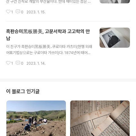
산 구간 신작로 개발의 부산물이다. 한데 재미있는 점은 능
산리 고분군이 한동안 알려지지 않은 사연이다. 이곳에 선
1
0
2023. 1. 15.
산을 조성한 지방 유지의 압력 때문에 비밀이 새어나오지
못했다고 한다. 어떻든 이런 비밀을 군청에서 접한 세키노
일행은 능산리 고분군 현장으로 간다. 이때가 1916년 7월
흑판승미黑板勝美, 고문서학과 고고학의 만
이라 했다. 무더위가 기승을 부리던 계절이었다. 이 조사에
동행한 이를 세키노는 “야쓰이 문학사와 고토後藤 공학
남
글 내용
사”라고 한다. 야쓰이는 1909년 조사에서도 동행한 인물
이 친구가 흑판승미黑板勝美..쿠로이타 카츠미(현행 외래
이다. 한데 이번에는 고토라는 사람이 새로이 동참했다. 고
어표기법상으로는 구로이타 가쓰미)다. 1874년에 태어나
토는 누구일까? 그는 고토 게이지(後藤慶二·1883~191
1946년에 향년 73세로 졸했다. 도쿄제국대학 출신이나
9)다. 35세 젊은 나이에 요절한 그는 일본 건축사에서는
1
0
2023. 1. 14.
늦은 나이에, 아마 서른살인가에 대학을 졸업했다. 그의 업
도쿄의 도요타마감옥豊多摩監獄 ..
적은 초인 그 자체다. 박사학위 논문이 고문서 양식론이다.
그는 일본 고문서학의 아버지다. 사료 정리에 혼신을 쏟았
다. 제도로서의 역사학과 제도로서의 문화재정책을 수립한
일등 공신이다. 미친 듯이 일했고 미친듯이 써제꼈다. 열성
이 블로그 인기글
적이었다. 자비로 유럽 문화재 현장을 시찰했다. 이집트를
보고는 고고학 겸업을 선언했다. 혼자 배운 고고학을 실현
할 현장을 찾다가 마침내 조선에 상륙해 지산동 무덤을 파
고 능산리 고분을 팠다. 그의 발굴보고서는 그래서 동시대
세키노 사단의 그것과는 달리 무척이..