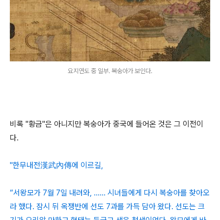
요지연도 중 일부. 복숭아가 보인다.
비록 "황금"은 아니지만 복숭아가 중국에 들어온 것은 그 이전이
다.
"한무내전漢武內傳에 이르길,
“서왕모가 7월 7일 내려와, …… 시녀들에게 다시 복숭아를 찾아오
라 했다. 잠시 뒤 옥쟁반에 선도 7과를 가득 담아 왔다. 선도는 크