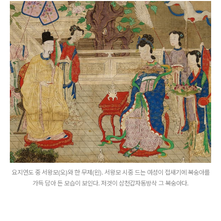
요지연도 중 서왕모(오)와 한 무제(왼). 서왕모 시중 드는 여성이 접새기에 복숭아를
가득 담아 든 모습이 보인다. 저것이 삼천갑자동방삭 그 복숭아다.