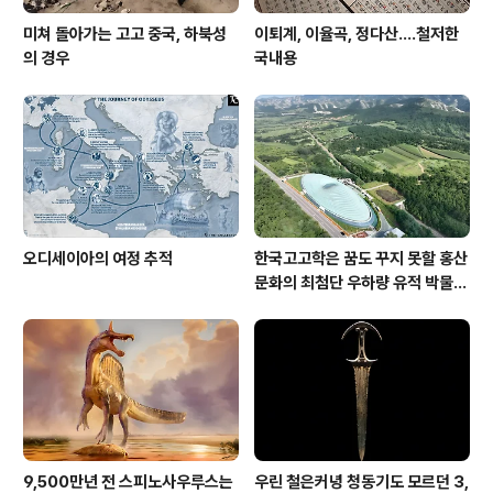
미쳐 돌아가는 고고 중국, 하북성
이퇴계, 이율곡, 정다산....철저한
의 경우
국내용
오디세이아의 여정 추적
한국고고학은 꿈도 꾸지 못할 홍산
문화의 최첨단 우하량 유적 박물관
[신화통신]
9,500만년 전 스피노사우루스는
우린 철은커녕 청동기도 모르던 3,