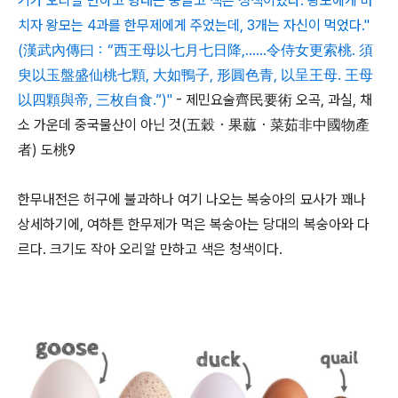
기가 오리알 만하고 형태는 둥글고 색은 청색이었다. 왕모에게 바
치자 왕모는 4과를 한무제에게 주었는데, 3개는 자신이 먹었다."
(漢武內傳曰：“西王母以七月七日降,……令侍女更索桃. 須
臾以玉盤盛仙桃七顆, 大如鴨子, 形圓色青, 以呈王母. 王母
以四顆與帝, 三枚自食.”)"
- 제민요술齊民要術 오곡, 과실, 채
소 가운데 중국물산이 아닌 것(五穀・果蓏・菜茹非中國物產
者) 도桃9
한무내전은 허구에 불과하나 여기 나오는 복숭아의 묘사가 꽤나
상세하기에, 여하튼 한무제가 먹은 복숭아는 당대의 복숭아와 다
르다. 크기도 작아 오리알 만하고 색은 청색이다.