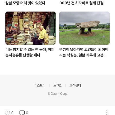
칼날 모양 머리 볏이 있었다
300년 전 히타이트 철제 단검
더는 방치할 수 없는 책 공해, 이제
뚜껑이 날아가면 고인돌이 되어버
분서갱유를 단행할 때다
리는 석실분, 일본 석무대 고분의
경우
의안내
티스토리
로그인
고객센터
© Daum Corp.
0
0