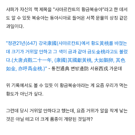
샤퍼가 자신의 책 제목을 "사마르칸트의 황금복숭아"라고 한 데서
도 알 수 있듯 복숭아는 동아시아로 들어온 서쪽 문물의 상징 같은
과일이다.
"정관21년(647) 강국康國(사마르칸트)에서 황도黃桃를 바쳤는
데 크기가 거위알 만하고 그 색이 금과 같아 금도金桃라고도 불렀
다.(大唐貞觀二十一年, (康國)其國獻黃桃, 大如鵝卵, 其色
如金, 亦呼爲金桃.)"
- 통전通典 변방邊防 서융西戎 가운데
위 기록에서도 볼 수 있듯 이 황금복숭아라는 게 요즘 우리가 먹는
황도가 아닌가 싶다.
그런데 당시 거위알 만하다고 했는데, 요즘 거위가 알을 작게 낳는
것은 아닐 테고 더 크게 품종이 개량된 것일까?