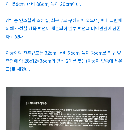
이 156cm, 너비 88cm, 높이 20cm이다.
상부는 연소실과 소성실, 회구부로 구성되어 있으며, 후대 교란에
의해 소성실 남쪽 벽면이 훼손되어 일부 벽면과 바닥면만이 잔존
하고 있다.
아궁이의 잔촌규모는 32cm, 너비 96cm, 높이 76cm로 입구 양
측면에 약 28x12x36cm의 할석 2매를 붓돌(아궁이 양쪽에 세운
돌)로 세웠다.