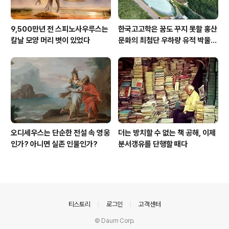
9,500만년 전 스피노사우루스는
한국고고학은 꿈도 꾸지 못할 홍산
칼날 모양 머리 볏이 있었다
문화의 최첨단 우하량 유적 박물관
[신화통신]
오디세우스는 단순한 전설 속 영웅
더는 방치할 수 없는 책 공해, 이제
인가? 아니면 실존 인물인가?
분서갱유를 단행할 때다
의안내
티스토리
로그인
고객센터
© Daum Corp.