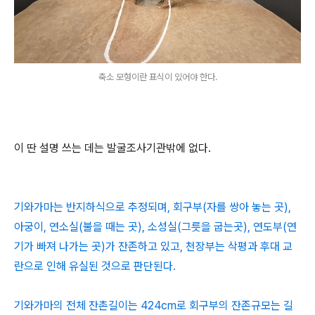
축소 모형이란 표식이 있어야 한다.
이 딴 설명 쓰는 데는 발굴조사기관밖에 없다.
기와가마는 반지하식으로 추정되며, 회구부(자를 쌍아 놓는 곳),
아궁이, 연소실(불을 때는 곳), 소성실(그릇을 굽는곳), 연도부(연
기가 빠져 나가는 곳)가 잔존하고 있고, 천장부는 삭평과 후대 교
란으로 인해 유실된 것으로 판단된다.
기와가마의 전체 잔촌길이는 424cm로 회구부의 잔존규모는 길