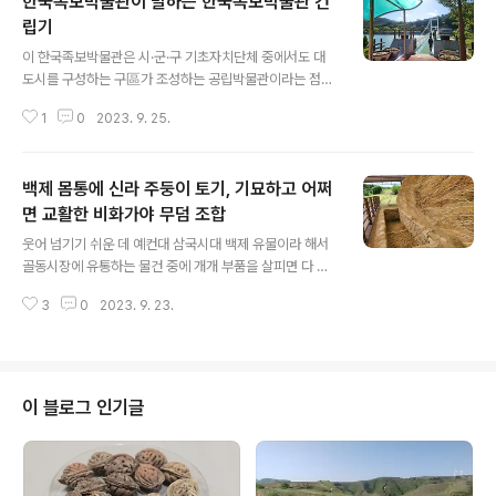
한국족보박물관이 말하는 한국족보박물관 건
립기
글 내용
이 한국족보박물관은 시·군·구 기초자치단체 중에서도 대
도시를 구성하는 구區가 조성하는 공립박물관이라는 점에
서 희소성이 있으며, 또 조금은 특이하게도 유형문화가 아
1
0
2023. 9. 25.
닌 孝라는 추상명사를 전면에 내세웠고 아울러 그것이 동
아시아 전근대 사회를 뒷받침한 절대의 도덕이지만, 어쩌
면 현대에 들어서는 그 중요성이 현격히 퇴색해가는 가치
백제 몸통에 신라 주둥이 토기, 기묘하고 어쩌
를 전면에 포진케 했다는 점에서 특이성이 있다. 덧붙여 구
립 공립박물관은 공통으로 인구 백만 이상의 대도시를 배
면 교활한 비화가야 무덤 조합
글 내용
후로 둔다는 점에서 같은 기초지자체 공립박물관이라 하지
웃어 넘기기 쉬운 데 예컨대 삼국시대 백제 유물이라 해서
만 관람객 유치라는 측면에서는 빈약함으로 허덕일 수밖에
골동시장에 유통하는 물건 중에 개개 부품을 살피면 다 진
없는 시·군 공립박물관과는 달리 이루 말할 수 없는 기초체
짜인데 전체로 보면 영 이상한 조합이라 전체 가짜로 판정
력을 튼튼히 갖추었다는 점에서도 주목해야 한다. 이 외에
3
0
2023. 9. 23.
나는 경우가 의외로 많다. 예컨대 토기 중에 명백히 주둥이
이 박물관에는 문중을 적절히 활용하는 매우 이상한 생존
는 백제 계통인데 몸뚱아리는 명백히 신라 계통인 것이 있
전..
다. 깨져나간 주둥이를 교묘하게 그에 들어맞는 것이라 해
서 백제토기에서 떠다 붙인 것이다. 이런 삼국시대 유물은
없으므로 개별 부품은 진짜지만 가짜 판정을 하게 된다 이
이 블로그 인기글
번에 일괄로 가야고분군이라는 이름으로 세계유산에 등재
된 일곱 곳 중 창녕 중심 비화가야 유산이라 해서 그에 포함
된 창녕 교동 고분군 풍경이다. 무엇을 덮어씌운 무덤 하나
가 보이는데 그 자세한 모습들을 여러 각도에서 보면 아래