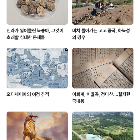
와 같다. 이걸 보면 언뜻 현장 무덤을 ..
신라가 씹어돌린 복숭아, 그것이
미쳐 돌아가는 고고 중국, 하북성
초래할 심대한 문제들
의 경우
오디세이아의 여정 추적
이퇴계, 이율곡, 정다산....철저한
국내용