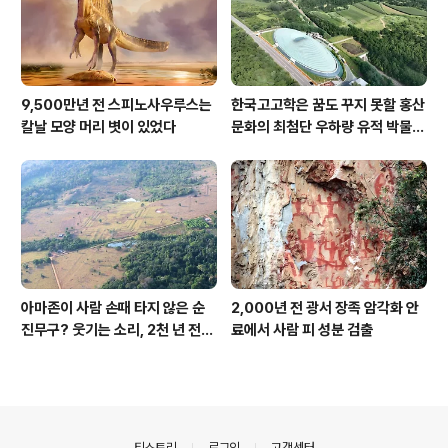
9,500만년 전 스피노사우루스는
한국고고학은 꿈도 꾸지 못할 홍산
칼날 모양 머리 볏이 있었다
문화의 최첨단 우하량 유적 박물관
[신화통신]
아마존이 사람 손때 타지 않은 순
2,000년 전 광서 장족 암각화 안
진무구? 웃기는 소리, 2천 년 전에
료에서 사람 피 성분 검출
이미 사람 바글바글
의안내
티스토리
로그인
고객센터