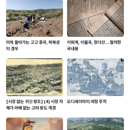
이라 자각하게 된 것은 메이지 유신 후에도 상당한 시간이
흐른 후였다. 예를 들어 일본 미술. 전통 일본미술이 대단하
다고 처음 인정한 것은 일본인이 아니었다. 일본의 근대화
를 "탈아입구"로 설명하지만, "탈아"..
미쳐 돌아가는 고고 중국, 하북성
이퇴계, 이율곡, 정다산....철저한
의 경우
국내용
[시장 없는 귀신 왕조] (4) 시장 자
오디세이아의 여정 추적
체가 아예 없는 고려 왕도 개경