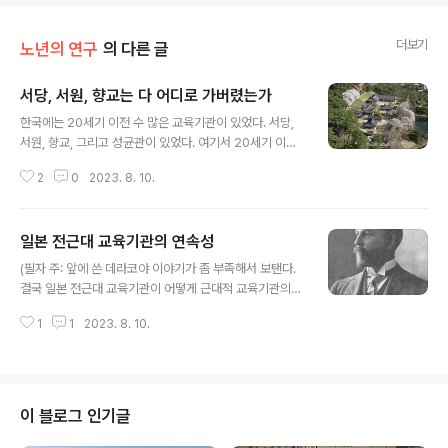
더보기
노년의 연구
의 다른 글
서당, 서원, 향교는 다 어디로 가버렸는가
글 내용
한국에는 20세기 이전 수 많은 교육기관이 있었다. 서당,
서원, 향교, 그리고 성균관이 있었다. 여기서 20세기 이후
정규 교육기관으로 전환하는데 성공한 경우는 몇이나 될
2
0
2023. 8. 10.
까? 놀랍게도 그 숫자는 1이다. 성균관만 살아 남았다. 그것
도 사립으로. 20세기 이전, 그 많던 교육기관이 다 어디로
가버렸는지 궁금하지 않는가? 왜 20세기 이전의 교육기관
일본 전근대 교육기관의 연속성
들은 20세기의 개막과 함께 모두 다 살처분되어버렸을까?
글 내용
조선땅에는 1920년대까지도 서당이 2만 5천개, 대원군의
(필자 주: 앞에 쓴 데라코야 이야기가 좀 부족해서 보탠다.
서월철폐령 이전까지 서원수가 1700개에 달했다. 이 많은
결국 일본 전근대 교육기관이 어떻게 근대적 교육기관의
수의 교육기관이 단 하나도 20세기 이후 근대적 교육기관
징검다리 역할을 했는가에 대한 이야기라 이를 시리즈로
으로 전환하지 못하고 소멸해 버렸다. 그 폐허 위에 만들어
1
1
2023. 8. 10.
만들어 글을 남긴다.) 일본이 앞서 데라코야를 대폭 소학교
지기 시작한 것이 일제시대의 식민지교육: 보통학교, 고등
로 전환한 이야기를 했다. 이를 혹자는 이렇게 생각할지 모
보통학교, 전문학교이..
르겠다. 일본은 역시 전통 문화를 소중히 여기는구나. 그래
서 데라코야가 소학교로 바뀌었지만 우리는 서당을 거의
초등교육기관으로 바꾸지 못했다. 우리도 반성하자. 그런
이 블로그 인기글
데 그게 아니다. 일본이 스스로의 전근대문명이 귀중한 것