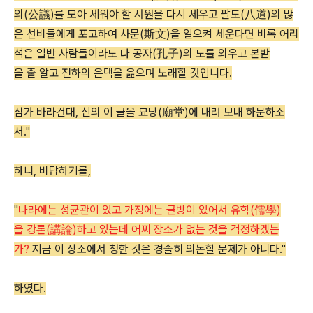
의(公議)를 모아 세워야 할 서원을 다시 세우고 팔도(八道)의 많
은 선비들에게 포고하여 사문(斯文)을 일으켜 세운다면 비록 어리
석은 일반 사람들이라도 다 공자(孔子)의 도를 외우고 본받
을 줄 알고 전하의 은택을 읊으며 노래할 것입니다.
삼가 바라건대, 신의 이 글을 묘당(廟堂)에 내려 보내 하문하소
서."
하니, 비답하기를,
"
나라에는 성균관이 있고 가정에는 글방이 있어서 유학(儒學)
을 강론(講論)하고 있는데 어찌 장소가 없는 것을 걱정하겠는
가?
지금 이 상소에서 청한 것은 경솔히 의논할 문제가 아니다."
하였다.