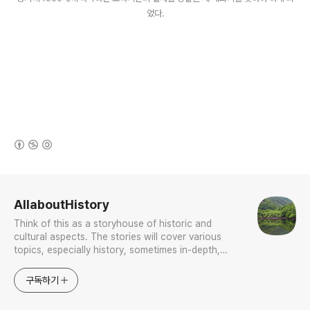
었다.
(새창열림)
로그 정보
AllaboutHistory
Think of this as a storyhouse of historic and
cultural aspects. The stories will cover various
topics, especially history, sometimes in-depth,
sometimes with a light touch. One constant
approach will be to resist any common sense or
구독하기
generalized viewpoint