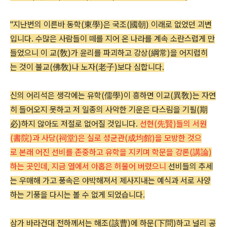
"지난번의 이른바 동학(東學)은 국조(國朝) 이래로 없었던 괴변
입니다. 수많은 사람들이 떼를 지어 온 나라를 계속 소란스럽게 만
들었으니 이 교(敎)가 윤리를 파괴하고 강상(綱常)을 어지럽히
는 것이 불교(佛敎)나 노자(老子)보다 심합니다.
신의 어리석은 생각에는 유학(儒學)이 흥하면 이교(異敎)는 자연
히 들어오지 못하고 저 일종의 사악한 기운은 다스림을 기필(期
必)하지 않아도 저절로 없어질 것입니다.
선현(先賢)들의 서원
(書院)과 사당(祠堂)은 실로 성균관(成均館)을 모방한 것으
로 본래 어진 선비를 존중하고 유학을 지키며 학문을 강론(講論)
하는 곳인데, 지금 열에서 아홉은 허물어 버렸으니
선비들의 추세
는 우매해 가고 풍속은 야박해져서 제사지내는 예식과 서로 사양
하는 기풍을 다시는 볼 수 없게 되었습니다.
삼가 바라건대 전하께서는 해조(該曹)에 하문(下問)하고 널리 공