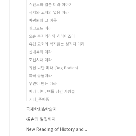
슈겐도와 일본 미라 이야기
극지와 고지의 얼음 미라
마왕퇴와 그 이웃
실크로드 미라
오슈 후지와라와 히라이즈미
유럽 교회의 썩지않는 성직자 미라
신대륙의 미라
조선시대 미라
유럽 니탄 미라 (Bog Bodies)
북극 동물미라
우연이 만든 미라
미라 너머, 뼈를 남긴 사람들
기타_준비중
국제학회&학술지
探古의 일필휘지
New Reading of History and ..