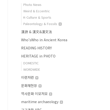
Photo News
Weird & Eccentric
K-Culture & Sports
Paleontology & Fossils
漢詩 & 漢文&漢文法
Who'sWho in Ancient Korea
READING HISTORY
HERITAGE in PHOTO
DOMESTIC
WORDWIDE
이런저런
문화재현장
역사문화 이모저모
maritime archaeology
고고과학 ABC