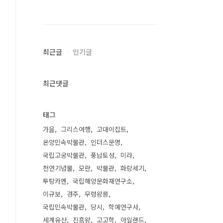
최근글
인기글
최근댓글
태그
가을
그리스여행
고대이집트
온양민속박물관
인더스문명
국립고궁박물관
풍납토성
미라
천연기념물
모란
박물관
화랑세기
투탕카멘
국립해양문화재연구소
이규보
경주
무령왕릉
국립민속박물관
당시
학예연구사
세계유산
진흥왕
고고학
아일랜드