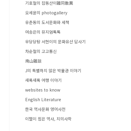
기호철의 잡동산이雜同散異
오세윤의 photogallery
유춘동의 도서문화와 세책
여송은의 뮤지엄톡톡
우당당탕 서현이의 문화유산 답사기
차순철의 고고통신
南山雜談
J의 특별하지 않은 박물관 이야기
새록새록 여행 이야기
websites to know
English Literature
한국 역사문화 영어사전
이빨이 씹은 역사, 치의사학