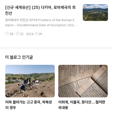
ated in northwestern Iran. Continuously inhabite
[신규 세계유산] (25) 다키아, 로마제국의 최
d for nearly three millennia, Hegmataneh provid
es important and rare evidence of the Medes ci
전선
글 내용
vilization in ..
로마제국의 최전선 다키아 Frontiers of the Roman E
mpire - DaciaRomania Date of Inscription: 2024
Criteria: (ii)(iii)(iv) Property : 1,491.6 ha Buffer zo
38
22
2024. 7. 29.
ne: 14,197.61 ha Dossier: 1718 N47 10 50.84 E2
3 9 33.88 Frontiers of the Roman Empire - Daci
a From 500 BCE on, the Roman Empire extende
d its territory across parts of Europe and North
Africa until its frontier totaled some 7,500 kilom
이 블로그 인기글
etres by the 2nd century..
미쳐 돌아가는 고고 중국, 하북성
이퇴계, 이율곡, 정다산....철저한
의 경우
국내용