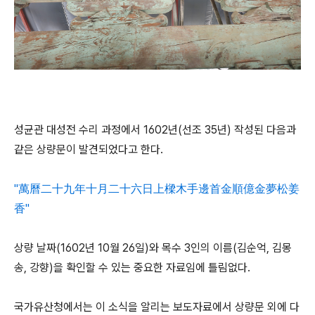
성균관 대성전 수리 과정에서 1602년(선조 35년) 작성된 다음과
같은 상량문이 발견되었다고 한다.
"萬曆二十九年十月二十六日上樑木手邊首金順億金夢松姜
香"
상량 날짜(1602년 10월 26일)와 목수 3인의 이름(김순억, 김몽
송, 강향)을 확인할 수 있는 중요한 자료임에 틀림없다.
국가유산청에서는 이 소식을 알리는 보도자료에서 상량문 외에 다