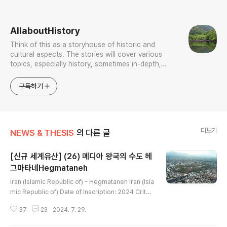
로그 정보
AllaboutHistory
Think of this as a storyhouse of historic and
cultural aspects. The stories will cover various
topics, especially history, sometimes in-depth,
sometimes with a light touch. One constant
approach will be to resist any common sense or
구독하기
generalized viewpoint
더보기
NEWS & THESIS
의 다른 글
[신규 세계유산] (26) 메디아 왕국의 수도 헤
그마타네Hegmataneh
글 내용
Iran (Islamic Republic of) - Hegmataneh Iran (Isla
mic Republic of) Date of Inscription: 2024 Criteri
a: (ii)(iii) Property : 75 ha Buffer zone: 287 ha Do
37
23
2024. 7. 29.
ssier: 1716 N34 48 8.6 E48 31 0.07 The archae
ological remains of ancient Hegmataneh are loc