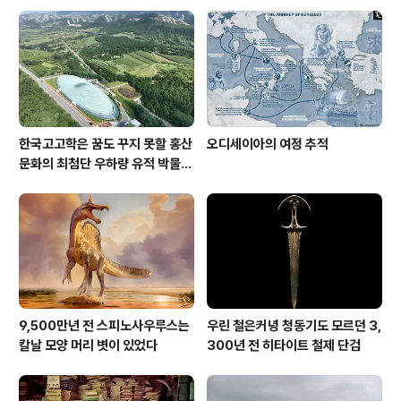
한국고고학은 꿈도 꾸지 못할 홍산
오디세이아의 여정 추적
문화의 최첨단 우하량 유적 박물관
[신화통신]
9,500만년 전 스피노사우루스는
우린 철은커녕 청동기도 모르던 3,
칼날 모양 머리 볏이 있었다
300년 전 히타이트 철제 단검