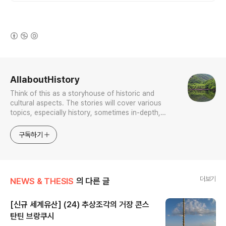
(새창열림)
로그 정보
AllaboutHistory
Think of this as a storyhouse of historic and
cultural aspects. The stories will cover various
topics, especially history, sometimes in-depth,
sometimes with a light touch. One constant
approach will be to resist any common sense or
구독하기
generalized viewpoint
더보기
NEWS & THESIS
의 다른 글
[신규 세계유산] (24) 추상조각의 거장 콘스
탄틴 브랑쿠시
글 내용