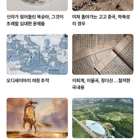
신라가 씹어돌린 복숭아, 그것이
미쳐 돌아가는 고고 중국, 하북성
초래할 심대한 문제들
의 경우
오디세이아의 여정 추적
이퇴계, 이율곡, 정다산....철저한
국내용