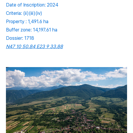
Date of Inscription: 2024
Criteria: (ii)(iii)(iv)
Property : 1,491.6 ha
Buffer zone: 14,197.61 ha
Dossier: 1718
N47 10 50.84 E23 9 33.88