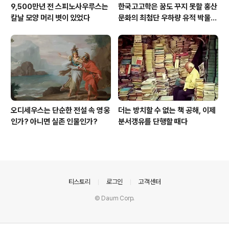
9,500만년 전 스피노사우루스는
한국고고학은 꿈도 꾸지 못할 홍산
칼날 모양 머리 볏이 있었다
문화의 최첨단 우하량 유적 박물관
[신화통신]
오디세우스는 단순한 전설 속 영웅
더는 방치할 수 없는 책 공해, 이제
인가? 아니면 실존 인물인가?
분서갱유를 단행할 때다
의안내
티스토리
로그인
고객센터
© Daum Corp.