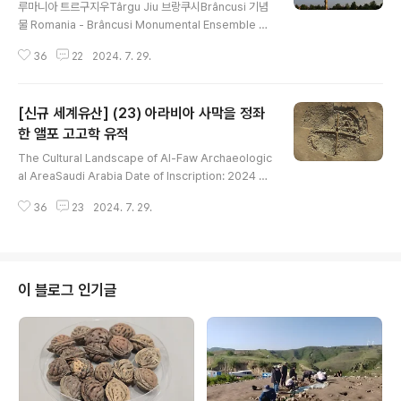
루마니아 트르구지우Târgu Jiu 브랑쿠시Brâncusi 기념
물 Romania - Brâncusi Monumental Ensemble of
Târgu Jiu Romania Date of Inscription: Criteri
36
22
2024. 7. 29.
a: (i)(ii) Property : 26.58 ha Buffer zone: 78.05 h
a Dossier: 1473 N45 2 17.7 E23 16 33.2 Romani
a - Brâncusi Monumental Ensemble of Târgu Jiu
[신규 세계유산] (23) 아라비아 사막을 정좌
Austere, contemplative, yet accessible, the mo
numental ensemble of Târgu Jiu was created in
한 앨포 고고학 유적
글 내용
1937-1938 by Constantin Brâncuși, an i..
The Cultural Landscape of Al-Faw Archaeologic
al AreaSaudi Arabia Date of Inscription: 2024 Cr
iteria: (ii)(v) Property : 4,847.73 ha Buffer zon
36
23
2024. 7. 29.
e: 27,548.33 ha Dossier: 1712 N19 45 53.7 E4
5 9 48.2 The Cultural Landscape of Al-Faw Arc
haeological Area Lying at a strategic point of th
e ancient trade routes of the Arabian Peninsula,
the property was abruptly abandoned around th
이 블로그 인기글
e 5th century CE. Nearl..