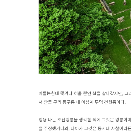
아들놈한테 쫓겨나 허울 뿐인 삶을 살다갔지만, 그
서 만든 구리 동구릉 내 이성계 무덤 건원릉이다.
항용 나는 조선왕릉을 생각할 적에 그것은 왕릉이며,
을 주장했거니와, 나아가 그것은 동시대 사찰이라