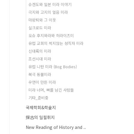
슈겐도와 일본 미라 이야기
극지와 고지의 얼음 미라
마왕퇴와 그 이웃
실크로드 미라
오슈 후지와라와 히라이즈미
유럽 교회의 썩지않는 성직자 미라
신대륙의 미라
조선시대 미라
유럽 니탄 미라 (Bog Bodies)
북극 동물미라
우연이 만든 미라
미라 너머, 뼈를 남긴 사람들
기타_준비중
국제학회&학술지
探古의 일필휘지
New Reading of History and ..