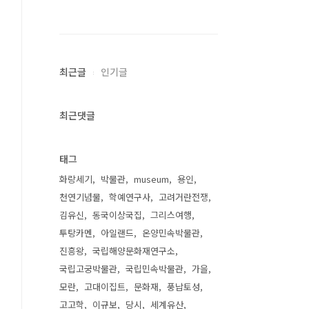
최근글
인기글
최근댓글
태그
화랑세기
박물관
museum
용인
천연기념물
학예연구사
고려거란전쟁
김유신
동국이상국집
그리스여행
투탕카멘
아일랜드
온양민속박물관
진흥왕
국립해양문화재연구소
국립고궁박물관
국립민속박물관
가을
모란
고대이집트
문화재
풍납토성
고고학
이규보
당시
세계유산