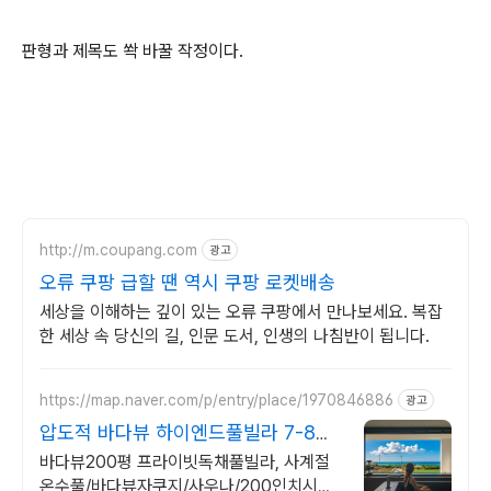
판형과 제목도 쏵 바꿀 작정이다.
http://m.coupang.com
광고
오류 쿠팡 급할 땐 역시 쿠팡 로켓배송
세상을 이해하는 깊이 있는 오류 쿠팡에서 만나보세요. 복잡
한 세상 속 당신의 길, 인문 도서, 인생의 나침반이 됩니다.
https://map.naver.com/p/entry/place/1970846886
광고
압도적 바다뷰 하이엔드풀빌라 7-8월
한정 수영장 포함
바다뷰200평 프라이빗독채풀빌라, 사계절
온수풀/바다뷰자쿠지/사우나/200인치시네