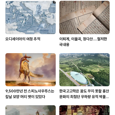
오디세이아의 여정 추적
이퇴계, 이율곡, 정다산....철저한
국내용
9,500만년 전 스피노사우루스는
한국고고학은 꿈도 꾸지 못할 홍산
칼날 모양 머리 볏이 있었다
문화의 최첨단 우하량 유적 박물관
[신화통신]