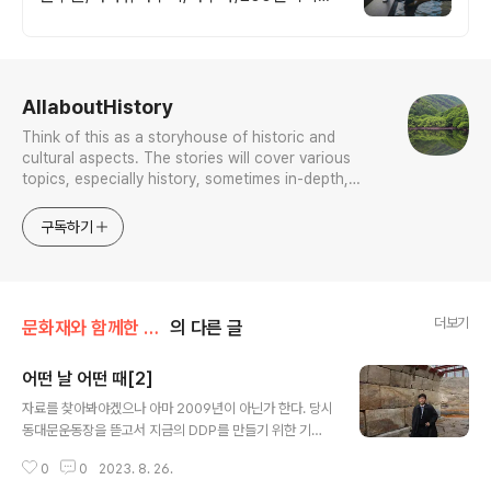
마 200평 잔디정원, 소파에서 바다뷰, 에메
랄드 감성 수영장, 핀란드 사우나, 불멍
로그 정보
AllaboutHistory
Think of this as a storyhouse of historic and
cultural aspects. The stories will cover various
topics, especially history, sometimes in-depth,
sometimes with a light touch. One constant
approach will be to resist any common sense or
구독하기
generalized viewpoint
더보기
문화재와 함께한 나날들
의 다른 글
어떤 날 어떤 때[2]
글 내용
자료를 찾아봐야겠으나 아마 2009년이 아닌가 한다. 당시
동대문운동장을 뜯고서 지금의 DDP를 만들기 위한 기초
공사를 앞두고 있었거니와, 그 일환으로 중원문화재연구소
0
0
2023. 8. 26.
인가가 동대문운동장을 발굴을 했더랬다. 그 자리서 이간