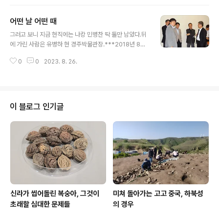
수문이 나왔다. *** 2018년 8월 26일 저리 적었다. 당시
문화일보 기자 최영창(현 한국문화재재단 이사장}, 현재도
어떤 날 어떤 때
조선일보 기자 유석재랑 함께
글 내용
그러고 보니 지금 현직에는 나캉 민병찬 딱 둘만 남았다.뒤
에 가린 사람은 유병하 현 경주박물관장.***2018년 8월
26일 저렇게 적었지만 그새 또 변동이 있어나만 남았다. *
0
0
2023. 8. 26.
**이젠 현역 그 자리에는 아무도 안 남았다. 오직 동아 이
광표만이 대학으로 옮겨 현역 생활을 이어갈 뿐이다.(202
4. 8. 26)
이 블로그 인기글
신라가 씹어돌린 복숭아, 그것이
미쳐 돌아가는 고고 중국, 하북성
초래할 심대한 문제들
의 경우