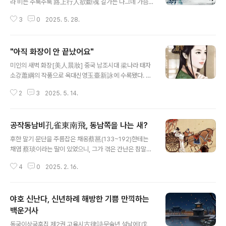
라 비는 주룩주룩 路上行人欲斷魂 길가는 나그네 가슴
찢어질듯 借問酒家何處有 묻노니 술집은 어드메냐 하니
3
0
2025. 5. 28.
牧童遙指杏花村 목동이 멀리 살구 핀 마을 가르키네 흔
히 두목杜牧(803~853)이라 일컫는 만당晩唐의 문단
기린아 시작 중에서도 명편으로 꼽히어니와모든 한시는 앞
"아직 화장이 안 끝났어요"
대가리는 도론導論과 같아, 그 도론이 제아무리 씨잘데기
글 내용
없이 보이고, 또 클리쉐하게 보여도 결국 마지막 구절 한 방
미인의 새벽 화장[美人晨妝] 중국 남조시대 梁나라 태자
이라 언뜻 평범하게만 보이는 이 작품 또한 딱 한 구절, 곧
소강蕭綱의 작품으로 옥대신영玉臺新詠에 수록됐다. 첫
목동이 저 멀리 살구 꽃 만개한 마을을 가르킨다는 그 대목
구에 보이는 朝는 제목으로 보아 이른 아침으로 보아야 한
하나로 두고두고 명편으로 회자한다. 뭐 따질 이유 없다. 저
2
3
2025. 5. 14.
다. 그 옛날 여인의 화장과 그 미적 기준을 엿보게 하는 작
무렵 두목이 어디에 있었는냐 하나도 중요하지 않다.진짜
품이다. 그 생생한 면모는 고고학 발굴 등을 통해 빈번한 숫
목동이 있는 곳에 있었는가 하나도 중요하지 않다..
자를 출토한 도용陶俑을 보면 된다. 北窗向朝鏡 북쪽 창
공작동남비孔雀東南飛, 동남쪽을 나는 새?
가 앉아 아침 거울 바라보니 錦帳復斜縈 비단 장막 또한
글 내용
비스듬히 둘러쳤네 嬌羞不肯出 앳된 수줍음에 나오려 하
후한 말기 문단을 주름잡은 채옹蔡邕(133~192)한테는
지 않고는 猶言妝未成 말하기를 아직 화장이 안 끝났어요
채염 蔡琰이라는 딸이 있었으니, 그가 겪은 간난은 참말로
散黛隨眉廣 아이섀도 입힌 눈썹에 미간은 넓고 燕脂逐
극악무도하기 짝이 없으니 이 이야기는 훗날 혹 다른 기회
臉生 볼터치 화장이 빰 따라 피어나네 試將持出衆 그 모
4
0
2025. 2. 16.
를 엿보기로 하고, 이 딸 역시 아버지에 견줄 만한 뛰어난
습 그대로 남들 앞에 선다면 定得可憐名 정녕 사랑스럽단
시인이기도 했으니 그가 지었다고는 하나, 그 작자가 정확
말 들으리오
히 누구인지는 논란이 많은 공작동남비孔雀東南飛라는
야호 신난다, 신년하례 해방한 기쁨 만끽하는
유명한 시가 있으니, 본래 이 시는 제목이 없지마는 그 첫
구를 따라서 이리 이름한다. 그 첫 대목은 이렇다. 孔雀東
백운거사
글 내용
南飛 五里一徘徊 5리마다 한번씩 서성이네 十三
동국이상국후집 제2권 고율시古律詩무술년 설날에[戊