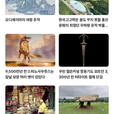
오디세이아의 여정 추적
한국고고학은 꿈도 꾸지 못할 홍산
문화의 최첨단 우하량 유적 박물관
[신화통신]
9,500만년 전 스피노사우루스는
우린 철은커녕 청동기도 모르던 3,
칼날 모양 머리 볏이 있었다
300년 전 히타이트 철제 단검