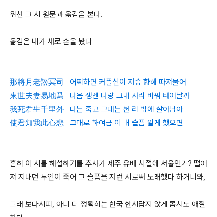
위선 그 시 원문과 옮김을 본다.
옮김은 내가 새로 손을 봤다.
那將月老訟冥司 어찌하면 커플신이 저승 향해 따져물어
來世夫妻易地爲 다음 생엔 나랑 그대 자리 바꿔 태어날까
我死君生千里外 나는 죽고 그대는 천 리 밖에 살아남아
使君知我此心悲 그대로 하여금 이 내 슬픔 알게 했으면
흔히 이 시를 해설하기를 추사가 제주 유배 시절에 서울인가? 떨어
져 지내던 부인이 죽어 그 슬픔을 저런 시로써 노래했다 하거니와,
그래 보다시피, 아니 더 정확히는 한국 한시답지 않게 몹시도 애절