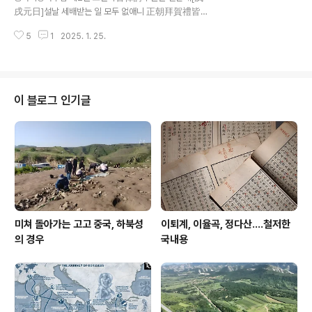
能織素 열셋에 비단짤 줄 알았고十四學裁衣 열넷엔 옷
戌元日]설날 세배받는 일 모두 없애니 正朝拜賀禮皆刪
만들기 배웠네 내가 늘 의심하는 대목은 저 첫 구절 공작동
늙은 몸 편하기 위함일 뿐 / 只爲殘身自要安 문밖엔 참새
남비孔雀東南飛라 이는 공작孔雀이라는 동남쪽을 날아
5
1
2025. 1. 25.
그물 칠 만한데 / 門外雀羅方可設 왜 손들이 와서 서성대
간다[飛]는 뜻이거니와문제는 이에서 말하는..
는가 / 如何賓客立盤桓 잠이 좋아 그믐밤도 제끼고선 嗜
睡輕抛守歲宵 해 중천이라도 자빠져 음냐음냐 / 日高猶
臥放長謠 이제야 여유롭게 눌루랄라 콧노래 / 如今時得
閑中詠 눈바람 추운 날 조회도 면했네 風雪天寒免會朝
이 블로그 인기글
(이날 눈이 내렸다.)[주-D001] 참새 그물 칠 만한데 : 벼슬
에서 물러나와 한가하게 삶을 표현한 말. 사기史記 급정전
汲鄭傳에 “적공翟公이 정위廷尉로 있을 때엔 손님들
이 문에 가득하더니 퇴직한 후에는 문 밖에 새 잡는 그물
을 치게 되었다.” 하였다. ⓒ 한국고전번역원 | 김학
주 (역) ..
미쳐 돌아가는 고고 중국, 하북성
이퇴계, 이율곡, 정다산....철저한
의 경우
국내용