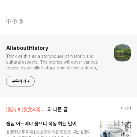
(새창열림)
로그 정보
AllaboutHistory
Think of this as a storyhouse of historic and
cultural aspects. The stories will cover various
topics, especially history, sometimes in-depth,
sometimes with a light touch. One constant
approach will be to resist any common sense or
구독하기
generalized viewpoint
더보기
漢詩 & 漢文&漢文法
의 다른 글
술집 어드메냐 물으니 목동 하는 말이
글 내용
청명淸明 두목지杜牧之淸明時節雨紛紛 때는 청명이