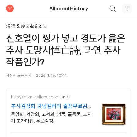
검색하기
AllaboutHistory
티스토리
漢詩 & 漢文&漢文法
신호열이 찡가 넣고 경도가 읊은
추사 도망시悼亡詩, 과연 추사
작품인가?
세상의 모든 역사
2026. 1. 16. 10:44
http://m.kn-gallery.co.kr
광고
추사김정희 강남갤러리 출장무료감정,
최고가매입보장
동양화, 서양화, 고서화, 병풍, 골동품, 도자
기 고가매입, 무료감정.