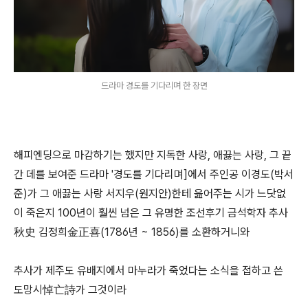
드라마 경도를 기다리며 한 장면
해피엔딩으로 마감하기는 했지만 지독한 사랑, 애끓는 사랑, 그 끝
간 데를 보여준 드라마 '경도를 기다리며]에서 주인공 이경도(박서
준)가 그 애끓는 사랑 서지우(원지안)한테 읊어주는 시가 느닷없
이 죽은지 100년이 훨씬 넘은 그 유명한 조선후기 금석학자 추사
秋史 김정희金正喜(1786년 ~ 1856)를 소환하거니와
추사가 제주도 유배지에서 마누라가 죽었다는 소식을 접하고 쓴
도망시悼亡詩가 그것이라