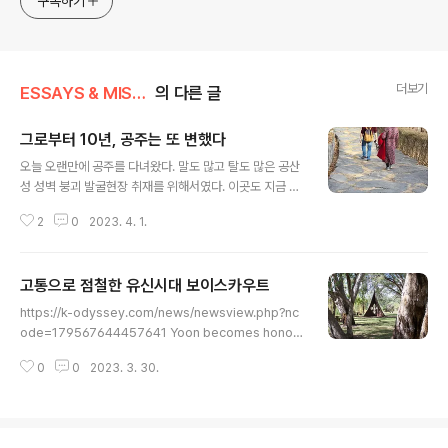
구독하기
generalized viewpoint
더보기
ESSAYS & MISCELLANIES
의 다른 글
그로부터 10년, 공주는 또 변했다
글 내용
오늘 오랜만에 공주를 다녀왔다. 말도 많고 탈도 많은 공산
성 성벽 붕괴 발굴현장 취재를 위해서였다. 이곳도 지금 때
이른 여름 날씨에 이미 봄꽃 상당수는 진 상태였다. 하지만
2
0
2023. 4. 1.
이보다 나를 더욱 슬프게 만든 풍광은 경주와의 오버랩이
었다. 경주는 볼짝없이 지금이 미어터지는 시즌이지만 같
은 시각 공주는 한량하기 짝이 없다. 공주는 백제의 수도라
고통으로 점철한 유신시대 보이스카우트
해서 고도古都로 지정된 곳이다. 하지만 고도의 풍광은 빈
글 내용
약하기 짝이 없어 그 면모야 공산성과 무령왕릉이 포진한
https://k-odyssey.com/news/newsview.php?nc
송산리 고분군, 그리고 그 인근 뼈다구 앙상한 정지산 유적
ode=179567644457641 Yoon becomes honor
이 있을뿐이다. 하지만 공주에는 비단 백제가 아니라 해도
ary scout leader Yoon becomes honorary scout
고도의 면모라고 할 만한 유산이 제법이니, 공주 도심에는
0
0
2023. 3. 30.
leader President Yoon Suk Yeol (R) enters a cer
대통사지와 그곳 당간지주가 있거니와, 하지만 아쉽게도
emony where he was appointed as the honorar
이곳은 이런 곳이 있다는 사실 자체도..
y chairman of the Korea Scout Association at a g
arden in front of the presidential ... k-odyssey.c