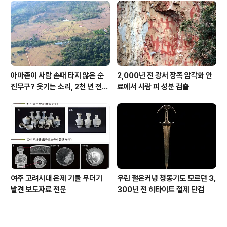
아마존이 사람 손때 타지 않은 순
2,000년 전 광서 장족 암각화 안
진무구? 웃기는 소리, 2천 년 전에
료에서 사람 피 성분 검출
이미 사람 바글바글
여주 고려시대 은제 기물 무더기
우린 철은커녕 청동기도 모르던 3,
발견 보도자료 전문
300년 전 히타이트 철제 단검