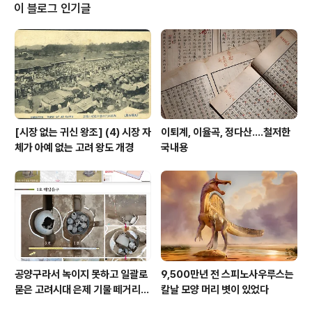
om 박정희 유신시대에 국민학교를 다닌 나한테 보이스카
이 블로그 인기글
웃은 또 다른 고통으로 각인한다. 믿충도우애친숭쾌검용순
검? 인가 하는 보이스카웃 계율이 여전히 입에..
[시장 없는 귀신 왕조] (4) 시장 자
이퇴계, 이율곡, 정다산....철저한
체가 아예 없는 고려 왕도 개경
국내용
공양구라서 녹이지 못하고 일괄로
9,500만년 전 스피노사우루스는
묻은 고려시대 은제 기물 떼거리로
칼날 모양 머리 볏이 있었다
여주서 발견